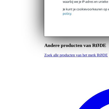
waarbij we je IP-adres en uniek
Gewicht
78
(incl. verpakking)
Je kunt je cookievoorkeuren op 
Afmeting
14,
policy
.
(incl. verpakking)
Productspecificaties
Rode NTH-Cable12
kabel voor Rode NTH-100 kopt
kleur: roze
meegeleverd:
Andere producten van RØDE
COLORS ID set
3.5 naar 6.3 mm TRS ada
Zoek alle producten van het merk RØDE
lengte: 240 cm