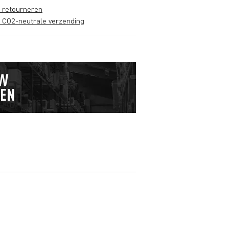
s retourneren
s CO2-neutrale verzending
Schrijf zelf een r
Je naam