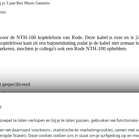
jg je 3 jaar Bax Music Garantie.
ntie.
oor de NTH-100 koptelefoon van Rode. Deze kabel is roze en is 24
 koptelefoon kant zit een bajonetsluiting zodat je de kabel niet zomaar
t markeren, mochten je collega's ook een Rode NTH-100 ophebben.
t gespecificeerd
bel
tuk
c
fdtelefoon kabel recht
oepel te laten verlopen en bij je te laten passen, gebruiken we functionele 
0-249 cm
sen we daarnaast voorkeurs-, statistische en marketingcookies, samen met 
nigde Staten). Deze cookies stellen ons in staat om je surfgedrag op en mog