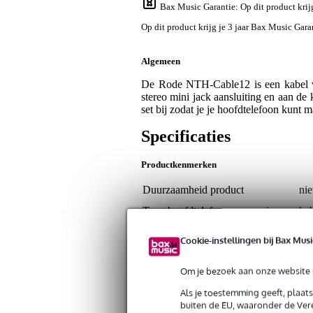
Bax Music Garantie
: Op dit product kri
Op dit product krijg je 3 jaar Bax Music Gara
Algemeen
De Rode NTH-Cable12 is een kabel v
stereo mini jack aansluiting en aan de
set bij zodat je je hoofdtelefoon kun
Specificaties
Productkenmerken
Duurzaamheid product
nie
Type hoofdtelefoon-accessoire
ka
Hoeveelheid
1 s
Cookie-instellingen bij Bax Musi
Type kabel
hoo
Om je bezoek aan onze website s
Kabellengte
20
Als je toestemming geeft, plaat
Gewicht en afmetingen inclusief verpakking
buiten de EU, waaronder de Vere