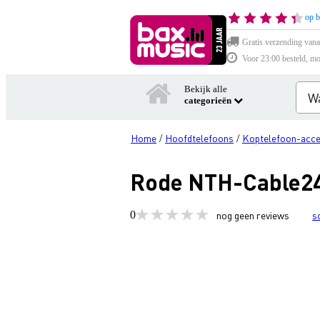
op b
Gratis verzending vana
Voor 23:00 besteld, mo
Bekijk alle
categorieën
Home
Hoofdtelefoons
Koptelefoon-acce
/
/
Rode NTH-Cable24
0
nog geen reviews
s