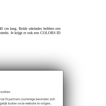
Er zijn nog geen reviews
Je beoordeling
Je ervaring
0 cm lang. Beide uiteindes hebben een
 lostrekt. Je krijgt er ook een COLORS ID
Verstuur
cookies.
onze 15 partners (sommige bevinden zich
elijk buiten onze website te volgen,