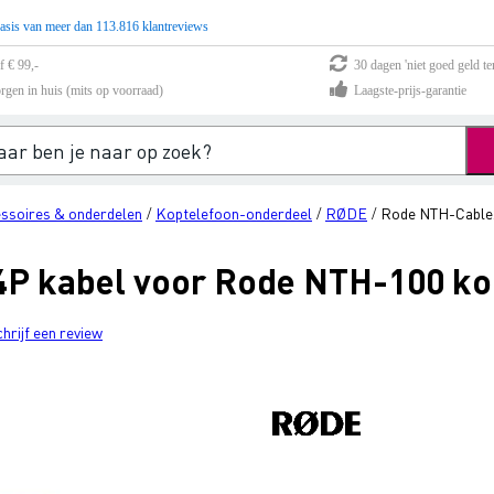
asis van meer dan 113.816 klantreviews
f € 99,-
30 dagen 'niet goed geld te
rgen in huis (mits op voorraad)
Laagste-prijs-garantie
ssoires & onderdelen
Koptelefoon-onderdeel
RØDE
Rode NTH-Cable2
/
/
/
P kabel voor Rode NTH-100 ko
chrijf een review