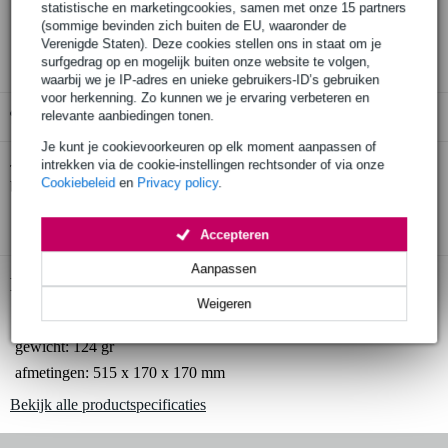
30 dagen 'niet goed geld terug' garantie
statistische en marketingcookies, samen met onze 15 partners
(sommige bevinden zich buiten de EU, waaronder de
3 jaar Bax Music garantie
Verenigde Staten). Deze cookies stellen ons in staat om je
surfgedrag op en mogelijk buiten onze website te volgen,
waarbij we je IP-adres en unieke gebruikers-ID’s gebruiken
voor herkenning. Zo kunnen we je ervaring verbeteren en
Gratis ophalen in de winkel
relevante aanbiedingen tonen.
Je kunt je cookievoorkeuren op elk moment aanpassen of
intrekken via de cookie-instellingen rechtsonder of via onze
RØDE Dead Wombat windkap voor Blimp
Twijfel je of de
Cookiebeleid
en
Privacy policy
.
bij je past? Doe de check.
Start de check
Accepteren
Aanpassen
Productinformatie
Weigeren
windkap voor Blimp
gewicht: 124 gr
afmetingen: 515 x 170 x 170 mm
Bekijk alle productspecificaties