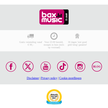
Gratis verzending vanaf
Voor 23:00 besteld,
30 dagen 'niet goed
€ 99,-
morgen in huis (mits
geld terug' garantie!
op voorraad)
BLOG
Disclaimer
|
Privacy policy
|
Cookie-instellingen