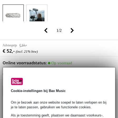
1
/
2
Adviesprijs
€ 61,-
€ 52,-
(incl. 21% btw)
Online voorraadstatus:
Op voorraad
Nog 1 stuk op voorraad in ons magazijn
(en nog 10 stuks op voorraad bij de leverancier)
Cookie-instellingen bij Bax Music
In winkelwagen
Om je bezoek aan onze website soepel te laten verlopen en bij
je te laten passen, gebruiken we functionele cookies.
Bestel voor 23:00 = morgen in huis
Als je toestemming geeft, plaatsen we daarnaast voorkeurs-,