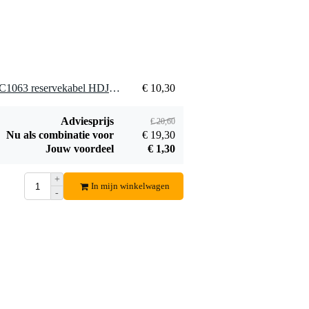
2 x Pioneer spareparts WDC1063 reservekabel HDJ-2000 hoofdtelefoon
€ 10,30
Adviesprijs
€ 20,60
Nu als combinatie voor
€ 19,30
Jouw voordeel
€ 1,30
+
In mijn winkelwagen
-