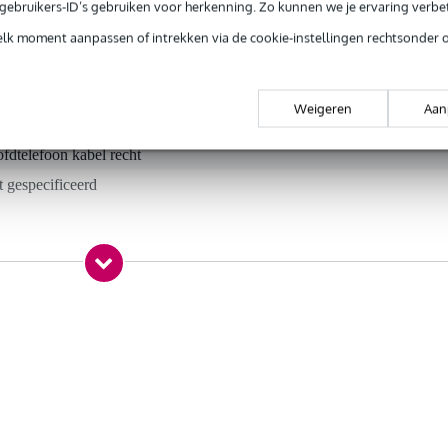
e gebruikers-ID’s gebruiken voor herkenning. Zo kunnen we je ervaring verb
elk moment aanpassen of intrekken via de cookie-instellingen rechtsonder 
t gespecificeerd
bel
Weigeren
Aan
tuk
fdtelefoon kabel recht
t gespecificeerd
r
0 x 8,0 x 1,0 cm
hoofdtelefoon