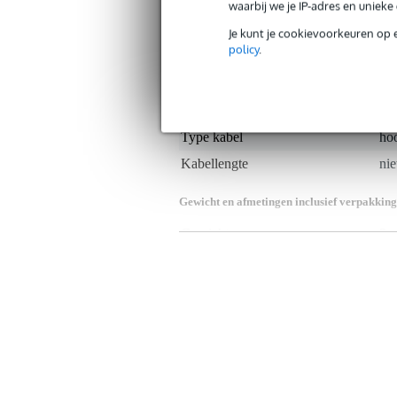
waarbij we je IP-adres en uniek
Productkenmerken
Je kunt je cookievoorkeuren op 
policy
.
Duurzaamheid product
nie
Type hoofdtelefoon-accessoire
ka
Hoeveelheid
1 s
Type kabel
hoo
Kabellengte
nie
Gewicht en afmetingen inclusief verpakking
Gewicht
3 g
(incl. verpakking)
Afmeting
16,
(incl. verpakking)
Productspecificaties
reservekabel voor de HDJ-2000 
typenummer: WDC1063