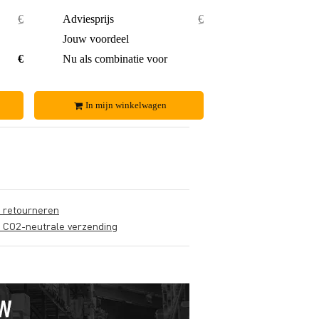
€ 20,60
Adviesprijs
€ 41,20
€ 1,30
Jouw voordeel
€ 4,20
€ 19,30
Nu als combinatie voor
€ 37,-
In mijn winkelwagen
s retourneren
s CO2-neutrale verzending