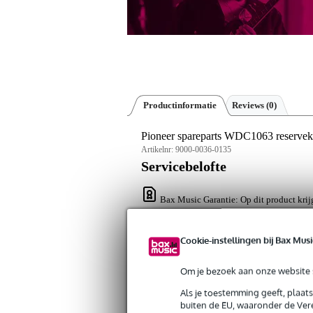
Productinformatie
Reviews
(0)
Pioneer spareparts WDC1063 reservek
Artikelnr:
9000-0036-0135
Servicebelofte
Bax Music Garantie
: Op dit product kri
Op dit product krijg je 3 jaar Bax Music Gara
Cookie-instellingen bij Bax Musi
Algemeen
Om je bezoek aan onze website s
Pioneer spareparts WDC1063 reservek
Als je toestemming geeft, plaat
Specificaties
buiten de EU, waaronder de Vere