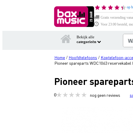
op b
Gratis verzending vana
Voor 23:00 besteld, mo
Bekijk alle
categorieën
Home
Hoofdtelefoons
Koptelefoon-acce
/
/
Pioneer spareparts WDC1063 reservekabel
Pioneer sparepar
0
nog geen reviews
s