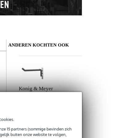
ANDEREN KOCHTEN OOK
Schrijf zelf een review
Je naam
Er zijn nog geen reviews voor dit product.
Konig & Meyer
49302
€ 13,90
hoofdtelefoon
Je beoordeling
houder
Bestel mee
cookies.
Je ervaring
onze 15 partners (sommige bevinden zich
elijk buiten onze website te volgen,