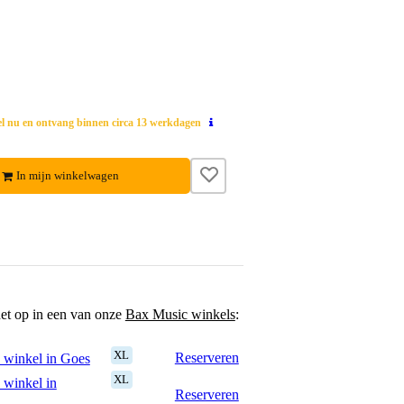
el nu en ontvang binnen circa 13 werkdagen
In mijn winkelwagen
het op in een van onze
Bax Music winkels
:
XL
Reserveren
 winkel in Goes
XL
 winkel in
Reserveren