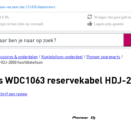
asis van meer dan 113.816 klantreviews
f € 99,-
30 dagen 'niet goed geld te
rgen in huis (mits op voorraad)
Laagste-prijs-garantie
ssoires & onderdelen
Koptelefoon-onderdeel
Pioneer spareparts
/
/
/
 HDJ-2000 hoofdtelefoon
ts WDC1063 reservekabel HDJ-2
chrijf een review