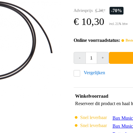
-70%
Adviesprijs
€ 34,-
€ 10,30
incl. 21% btw
Online voorraadstatus:
Best
-
+
Vergelijken
Winkelvoorraad
Reserveer dit product en haal 
Snel leverbaar
Bax Music
Snel leverbaar
Bax Music