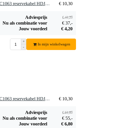
4 x Pioneer spareparts WDC1063 reservekabel HDJ-2000 hoofdtelefoon
€ 10,30
Adviesprijs
€ 41,20
Nu als combinatie voor
€ 37,-
Jouw voordeel
€ 4,20
+
In mijn winkelwagen
-
6 x Pioneer spareparts WDC1063 reservekabel HDJ-2000 hoofdtelefoon
€ 10,30
Adviesprijs
€ 61,80
Nu als combinatie voor
€ 55,-
Jouw voordeel
€ 6,80