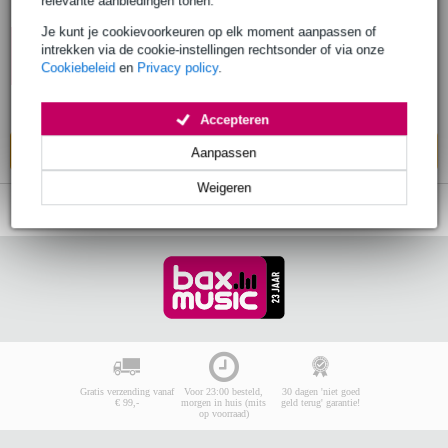
relevante aanbiedingen tonen.
Je kunt je cookievoorkeuren op elk moment aanpassen of
€ 134,-
10% EXTRA
Adviesprijs
€ 297,-
intrekken via de cookie-instellingen rechtsonder of via onze
KORTING MET
Cookiebeleid
en
Privacy policy
.
CODE: EXTRA10
Op voorraad
Ook in
1 winkel
op voorraad
Accepteren
In mijn winkelwagen
Aanpassen
Weigeren
Gratis verzending vanaf
Voor 23:00 besteld,
30 dagen 'niet goed
€ 99,-
morgen in huis (mits
geld terug' garantie!
op voorraad)