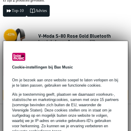
2
Er zijn
producten gevonden.
Top-10
Advies
-43%
V-Moda S-80 Rose Gold Bluetooth
koptelefoon- & persoonlijk
speakersysteem
€ 233,-
10% EXTRA
Adviesprijs
€ 409,-
KORTING MET
Cookie-instellingen bij Bax Music
CODE: EXTRA10
Op voorraad
Om je bezoek aan onze website soepel te laten verlopen en bij
Ook in
1 winkel
op voorraad
je te laten passen, gebruiken we functionele cookies.
Als je toestemming geeft, plaatsen we daarnaast voorkeurs-,
In mijn winkelwagen
statistische en marketingcookies, samen met onze 15 partners
(sommige bevinden zich buiten de EU, waaronder de
Verenigde Staten). Deze cookies stellen ons in staat om je
Extra
voordeel
(B-Stock) V-Moda S-80 Black Bluetooth
surfgedrag op en mogelijk buiten onze website te volgen,
waarbij we je IP-adres en unieke gebruikers-ID’s gebruiken
koptelefoon- & persoonlijk
voor herkenning. Zo kunnen we je ervaring verbeteren en
speakersysteem