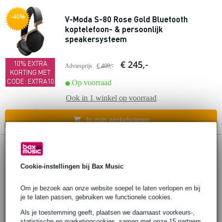
-40%
V-Moda S-80 Rose Gold Bluetooth
koptelefoon- & persoonlijk
speakersysteem
€ 245,-
10% EXTRA
Adviesprijs
€ 409,-
KORTING MET
CODE: EXTRA10
Op voorraad
Ook in
1 winkel
op voorraad
In mijn winkelwagen
5 reviews
Popu
lair
Cookie-instellingen bij Bax Music
V-Moda XL Memory oorkussens zwart
(set van 2)
Om je bezoek aan onze website soepel te laten verlopen en bij
je te laten passen, gebruiken we functionele cookies.
€ 39,-
Als je toestemming geeft, plaatsen we daarnaast voorkeurs-,
statistische en marketingcookies, samen met onze 15 partners