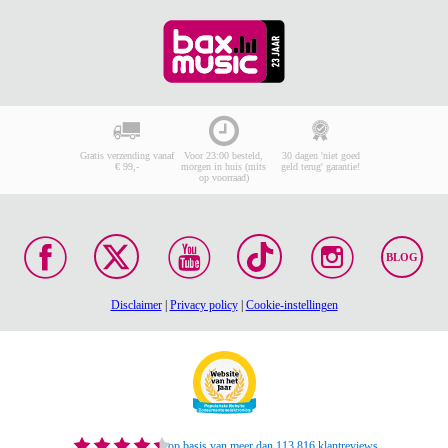
Gratis verzending vanaf
Voor 23:00 besteld,
30 dagen 'niet goed
€ 99,-
morgen in huis (mits
geld terug' garantie!
op voorraad)
BLOG
Disclaimer
|
Privacy policy
|
Cookie-instellingen
op basis van meer dan 113.816 klantreviews