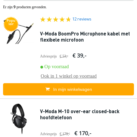
9
Er zijn
producten gevonden.
12 reviews
Popu
lair
V-Moda BoomPro Microphone kabel met
flexibele microfoon
€ 39,-
Adviesprijs
€ 53,-
Op voorraad
Ook in
1 winkel
op voorraad
In mijn winkelwagen
V-Moda M-10 over-ear closed-back
hoofdtelefoon
€ 170,-
Adviesprijs
€ 179,-