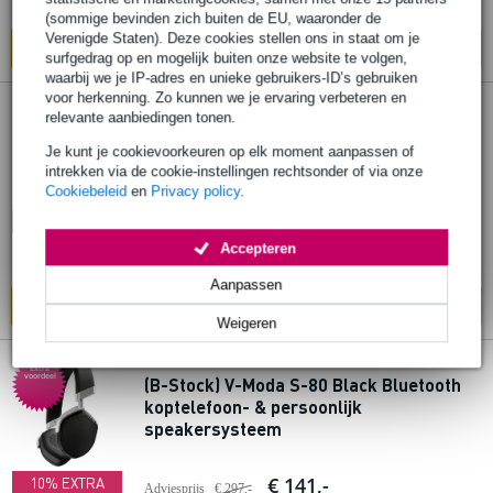
Op voorraad
(sommige bevinden zich buiten de EU, waaronder de
Verenigde Staten). Deze cookies stellen ons in staat om je
In mijn winkelwagen
surfgedrag op en mogelijk buiten onze website te volgen,
waarbij we je IP-adres en unieke gebruikers-ID’s gebruiken
voor herkenning. Zo kunnen we je ervaring verbeteren en
relevante aanbiedingen tonen.
V-Moda M-100 Pro DJ hoofdtelefoon
Je kunt je cookievoorkeuren op elk moment aanpassen of
intrekken via de cookie-instellingen rechtsonder of via onze
€ 298,-
Adviesprijs
€ 329,-
Cookiebeleid
en
Privacy policy
.
🔥HOT & NEW
Op voorraad
Accepteren
Ook in
1 winkel
op voorraad
Aanpassen
In mijn winkelwagen
Weigeren
Extra
voordeel
(B-Stock) V-Moda S-80 Black Bluetooth
koptelefoon- & persoonlijk
speakersysteem
€ 141,-
10% EXTRA
Adviesprijs
€ 297,-