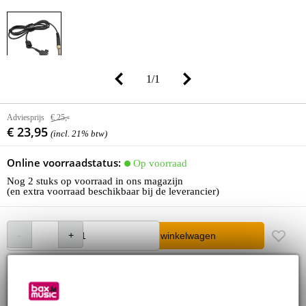
1
/
1
Adviesprijs
€ 25,-
€ 23,95
(incl. 21% btw)
Online voorraadstatus:
Op voorraad
Nog 2 stuks op voorraad in ons magazijn
(en extra voorraad beschikbaar bij de leverancier)
In winkelwagen
Bestel nu = maandag in huis