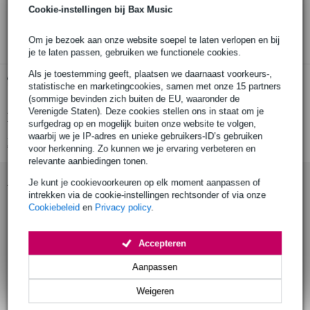
30 dagen 'niet goed geld terug' garantie
Cookie-instellingen bij Bax Music
3 jaar Bax Music garantie
Om je bezoek aan onze website soepel te laten verlopen en bij
je te laten passen, gebruiken we functionele cookies.
Als je toestemming geeft, plaatsen we daarnaast voorkeurs-,
Gratis ophalen in de winkel
statistische en marketingcookies, samen met onze 15 partners
(sommige bevinden zich buiten de EU, waaronder de
Verenigde Staten). Deze cookies stellen ons in staat om je
Productinformatie
surfgedrag op en mogelijk buiten onze website te volgen,
waarbij we je IP-adres en unieke gebruikers-ID’s gebruiken
Bekijk alle productspecificaties
voor herkenning. Zo kunnen we je ervaring verbeteren en
relevante aanbiedingen tonen.
Accessoires (4)
Je kunt je cookievoorkeuren op elk moment aanpassen of
intrekken via de cookie-instellingen rechtsonder of via onze
Cookiebeleid
en
Privacy policy
.
Accepteren
Aanpassen
Weigeren