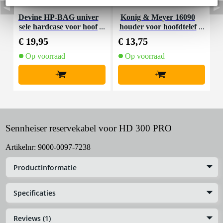
Devine HP-BAG univer
Konig & Meyer 16090
sele hardcase voor hoof
houder voor hoofdtelef
dtelefoons
oon
€ 19,95
€ 13,75
€
Op voorraad
Op voorraad
+
+
Sennheiser reservekabel voor HD 300 PRO
Artikelnr:
9000-0097-7238
Productinformatie
Specificaties
Reviews (1)