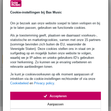
1
Er is
product gevonden.
1 review
Cookie-instellingen bij Bax Music
Sennheiser SKM AVX-835S draadloze
Om je bezoek aan onze website soepel te laten verlopen en bij
handheld (1880-1900 Mhz)
je te laten passen, gebruiken we functionele cookies.
Als je toestemming geeft, plaatsen we daarnaast voorkeurs-,
€ 495,-
statistische en marketingcookies, samen met onze 15 partners
Adviesprijs
€ 509,-
(sommige bevinden zich buiten de EU, waaronder de
Op voorraad bij de leverancier
Verenigde Staten). Deze cookies stellen ons in staat om je
surfgedrag op en mogelijk buiten onze website te volgen,
waarbij we je IP-adres en unieke gebruikers-ID’s gebruiken
In mijn winkelwagen
voor herkenning. Zo kunnen we je ervaring verbeteren en
relevante aanbiedingen tonen.
Je kunt je cookievoorkeuren op elk moment aanpassen of
intrekken via de cookie-instellingen rechtsonder of via onze
Cookiebeleid
en
Privacy policy
.
Accepteren
Aanpassen