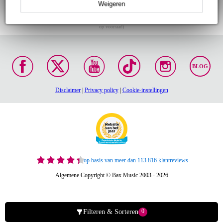
Weigeren
Gratis verzending vanaf
Voor 23:00 besteld,
30 dagen 'niet goed
€ 99,-
morgen in huis (mits
geld terug' garantie!
op voorraad)
BLOG
Disclaimer
|
Privacy policy
|
Cookie-instellingen
op basis van meer dan 113.816 klantreviews
Algemene Copyright © Bax Music 2003 - 2026
0
Filteren & Sorteren