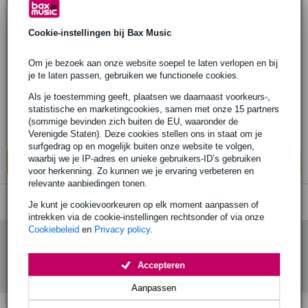
1
Er is
product gevonden.
1 review
Cookie-instellingen bij Bax Music
Doughty T58501 Titan quick trigger Zwart
Om je bezoek aan onze website soepel te laten verlopen en bij
je te laten passen, gebruiken we functionele cookies.
€ 55,-
Als je toestemming geeft, plaatsen we daarnaast voorkeurs-,
Adviesprijs
€ 82,-
statistische en marketingcookies, samen met onze 15 partners
Bestel nu en ontvang binnen circa 11
(sommige bevinden zich buiten de EU, waaronder de
werkdagen
Verenigde Staten). Deze cookies stellen ons in staat om je
surfgedrag op en mogelijk buiten onze website te volgen,
waarbij we je IP-adres en unieke gebruikers-ID’s gebruiken
In mijn winkelwagen
voor herkenning. Zo kunnen we je ervaring verbeteren en
relevante aanbiedingen tonen.
Je kunt je cookievoorkeuren op elk moment aanpassen of
intrekken via de cookie-instellingen rechtsonder of via onze
Cookiebeleid
en
Privacy policy
.
Accepteren
Aanpassen