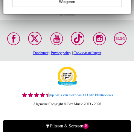
Weigeren
Gratis verzending vanaf
Voor 23:00 besteld,
30 dagen 'niet goed
€ 99,-
morgen in huis (mits
geld terug' garantie!
op voorraad)
BLOG
Disclaimer
|
Privacy policy
|
Cookie-instellingen
op basis van meer dan 113.816 klantreviews
Algemene Copyright © Bax Music 2003 - 2026
0
Filteren & Sorteren