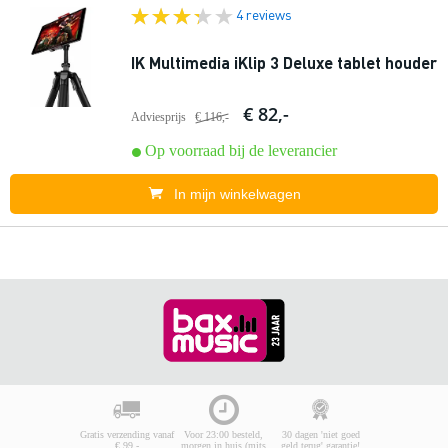
4 reviews
IK Multimedia iKlip 3 Deluxe tablet houder
€ 82,-
Adviesprijs
€ 116,-
Op voorraad bij de leverancier
In mijn winkelwagen
Gratis verzending vanaf
Voor 23:00 besteld,
30 dagen 'niet goed
€ 99,-
morgen in huis (mits
geld terug' garantie!