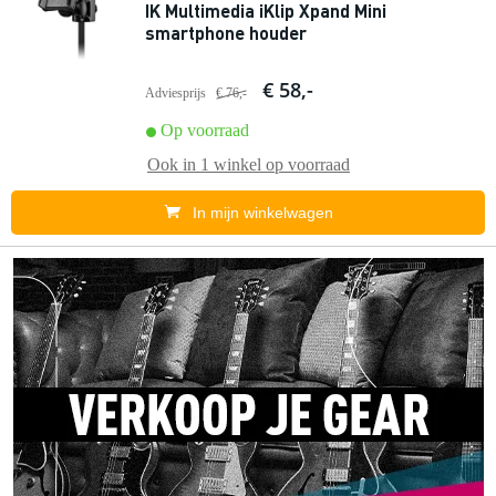
IK Multimedia iKlip Xpand Mini
smartphone houder
€ 58,-
Adviesprijs
€ 76,-
Op voorraad
Ook in
1 winkel
op voorraad
In mijn winkelwagen