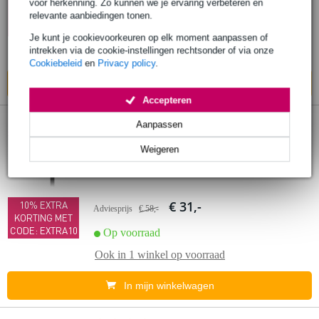
10% EXTRA
voor herkenning. Zo kunnen we je ervaring verbeteren en
KORTING MET
relevante aanbiedingen tonen.
Op voorraad
CODE: EXTRA10
Je kunt je cookievoorkeuren op elk moment aanpassen of
intrekken via de cookie-instellingen rechtsonder of via onze
Ook in
1 winkel
op voorraad
Cookiebeleid
en
Privacy policy
.
In mijn winkelwagen
Accepteren
8 reviews
Aanpassen
Extra
voordeel
Weigeren
(B-Stock) IK Multimedia iKlip Xpand Mini
smartphone houder
€ 31,-
10% EXTRA
Adviesprijs
€ 58,-
KORTING MET
CODE: EXTRA10
Op voorraad
Ook in
1 winkel
op voorraad
In mijn winkelwagen