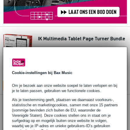
IK Multimedia Tablet Page Turner Bundle
€ 139,-
Adviesprijs
€ 165,-
Op voorraad
Ook in
1 winkel
op voorraad
Cookie-instellingen bij Bax Music
In mijn winkelwagen
Om je bezoek aan onze website soepel te laten verlopen en bij
je te laten passen, gebruiken we functionele cookies.
Als je toestemming geeft, plaatsen we daarnaast voorkeurs-,
statistische en marketingcookies, samen met onze 15 partners
IK Multimedia iRig Video Creator HD
(sommige bevinden zich buiten de EU, waaronder de
Bundle
Verenigde Staten). Deze cookies stellen ons in staat om je
surfgedrag op en mogelijk buiten onze website te volgen,
€ 206,-
waarbij we je IP-adres en unieke gebruikers-ID’s gebruiken
Adviesprijs
€ 289,-