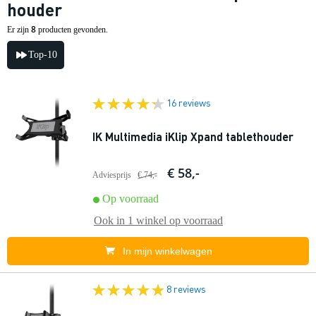
houder
8
Er zijn
producten gevonden.
Top-10
16 reviews
IK Multimedia iKlip Xpand tablethouder
€ 58,-
Adviesprijs
€ 74,-
Op voorraad
Ook in
1 winkel
op voorraad
In mijn winkelwagen
8 reviews