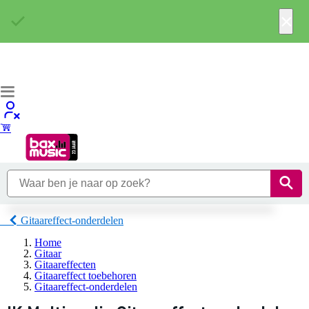
×
Gitaareffect-onderdelen
Home
Gitaar
Gitaareffecten
Gitaareffect toebehoren
Gitaareffect-onderdelen