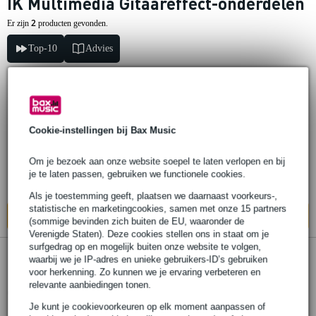
IK Multimedia Gitaareffect-onderdelen
2
Er zijn
producten gevonden.
Top-10
Advies
IK Multimedia IK Multimedia Mini-DIN to
Mini-DIN kabel
Cookie-instellingen bij Bax Music
€ 31,-
Om je bezoek aan onze website soepel te laten verlopen en bij
Adviesprijs
€ 37,-
je te laten passen, gebruiken we functionele cookies.
Levertijd onbekend
Als je toestemming geeft, plaatsen we daarnaast voorkeurs-,
statistische en marketingcookies, samen met onze 15 partners
In mijn winkelwagen
(sommige bevinden zich buiten de EU, waaronder de
Verenigde Staten). Deze cookies stellen ons in staat om je
surfgedrag op en mogelijk buiten onze website te volgen,
waarbij we je IP-adres en unieke gebruikers-ID’s gebruiken
IK Multimedia Mini-DIN verlengkabel 2m
voor herkenning. Zo kunnen we je ervaring verbeteren en
relevante aanbiedingen tonen.
€ 34,-
Adviesprijs
€ 53,-
Je kunt je cookievoorkeuren op elk moment aanpassen of