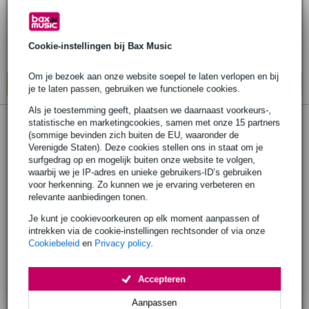
€ 675,-
Adviesprijs
€ 779,-
Op voorraad
Cookie-instellingen bij Bax Music
Ook in
1 winkel
op voorraad
Om je bezoek aan onze website soepel te laten verlopen en bij
In mijn winkelwagen
je te laten passen, gebruiken we functionele cookies.
Als je toestemming geeft, plaatsen we daarnaast voorkeurs-,
statistische en marketingcookies, samen met onze 15 partners
(sommige bevinden zich buiten de EU, waaronder de
Verenigde Staten). Deze cookies stellen ons in staat om je
surfgedrag op en mogelijk buiten onze website te volgen,
waarbij we je IP-adres en unieke gebruikers-ID’s gebruiken
voor herkenning. Zo kunnen we je ervaring verbeteren en
relevante aanbiedingen tonen.
Je kunt je cookievoorkeuren op elk moment aanpassen of
intrekken via de cookie-instellingen rechtsonder of via onze
Cookiebeleid
en
Privacy policy
.
Accepteren
Aanpassen