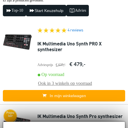
3
Er zijn
producten gevonden.
Top-10
Start Keuzehulp
Advies
4 reviews
IK Multimedia Uno Synth PRO X
synthesizer
€ 479,-
Adviesprijs
€ 635,-
Op voorraad
Ook in
3 winkels
op voorraad
In mijn winkelwagen
Popu
IK Multimedia Uno Synth Pro synthesizer
lair