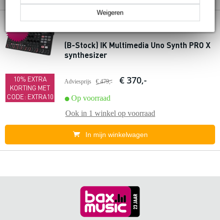
Weigeren
4 reviews
Extra
voordeel
(B-Stock) IK Multimedia Uno Synth PRO X
synthesizer
€ 370,-
10% EXTRA
Adviesprijs
€ 479,-
KORTING MET
CODE: EXTRA10
Op voorraad
Ook in
1 winkel
op voorraad
In mijn winkelwagen