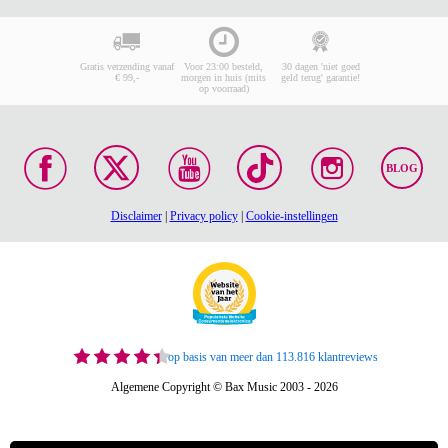
Gratis verzending vanaf
Voor 23:00 besteld,
30 dagen 'niet goed
€ 99,-
morgen in huis (mits
geld terug' garantie!
op voorraad)
BLOG
Disclaimer
|
Privacy policy
|
Cookie-instellingen
op basis van meer dan 113.816 klantreviews
Algemene Copyright © Bax Music 2003 - 2026