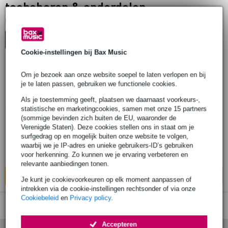
toebehoren & onderdelen
1
Er is
product gevonden.
Top-10
Advies
Cookie-instellingen bij Bax Music
1 review
Om je bezoek aan onze website soepel te laten verlopen en bij
je te laten passen, gebruiken we functionele cookies.
IK Multimedia iRig PSU 3A
Als je toestemming geeft, plaatsen we daarnaast voorkeurs-,
voedingsadapter voor iRig Pro I/O
statistische en marketingcookies, samen met onze 15 partners
(sommige bevinden zich buiten de EU, waaronder de
Verenigde Staten). Deze cookies stellen ons in staat om je
€ 47,-
surfgedrag op en mogelijk buiten onze website te volgen,
Adviesprijs
€ 65,-
waarbij we je IP-adres en unieke gebruikers-ID’s gebruiken
Op voorraad bij de leverancier
voor herkenning. Zo kunnen we je ervaring verbeteren en
relevante aanbiedingen tonen.
In mijn winkelwagen
Je kunt je cookievoorkeuren op elk moment aanpassen of
intrekken via de cookie-instellingen rechtsonder of via onze
Cookiebeleid
en
Privacy policy
.
Accepteren