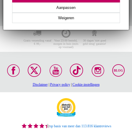
Aanpassen
Weigeren
Gratis verzending vanaf
Voor 23:00 besteld,
30 dagen 'niet goed
€ 99,-
morgen in huis (mits
geld terug' garantie!
op voorraad)
BLOG
Disclaimer
|
Privacy policy
|
Cookie-instellingen
op basis van meer dan 113.816 klantreviews