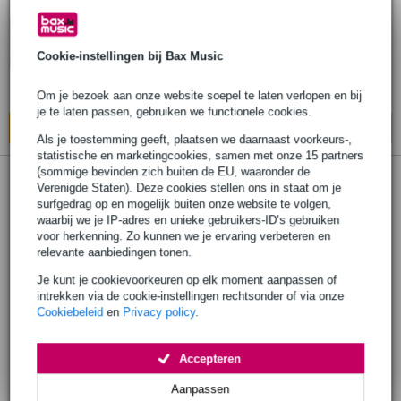
€ 555,-
Adviesprijs
€ 666,-
10% EXTRA
KORTING MET
Op voorraad
Cookie-instellingen bij Bax Music
CODE: EXTRA10
Ook in
1 winkel
op voorraad
Om je bezoek aan onze website soepel te laten verlopen en bij
je te laten passen, gebruiken we functionele cookies.
In mijn winkelwagen
Als je toestemming geeft, plaatsen we daarnaast voorkeurs-,
statistische en marketingcookies, samen met onze 15 partners
(sommige bevinden zich buiten de EU, waaronder de
Verenigde Staten). Deze cookies stellen ons in staat om je
surfgedrag op en mogelijk buiten onze website te volgen,
waarbij we je IP-adres en unieke gebruikers-ID’s gebruiken
voor herkenning. Zo kunnen we je ervaring verbeteren en
relevante aanbiedingen tonen.
Je kunt je cookievoorkeuren op elk moment aanpassen of
intrekken via de cookie-instellingen rechtsonder of via onze
Cookiebeleid
en
Privacy policy
.
Accepteren
Aanpassen