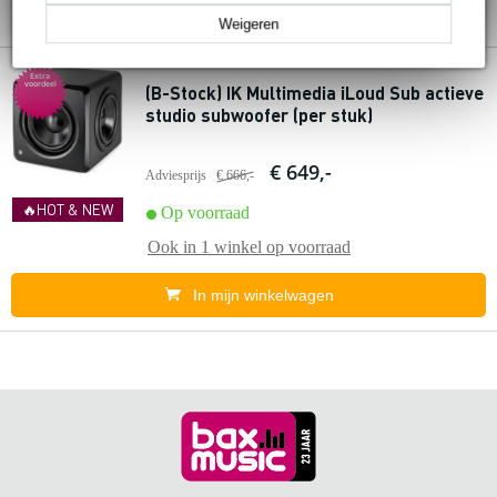
Weigeren
Extra
voordeel
(B-Stock) IK Multimedia iLoud Sub actieve
studio subwoofer (per stuk)
€ 649,-
Adviesprijs
€ 666,-
🔥HOT & NEW
Op voorraad
Ook in
1 winkel
op voorraad
In mijn winkelwagen