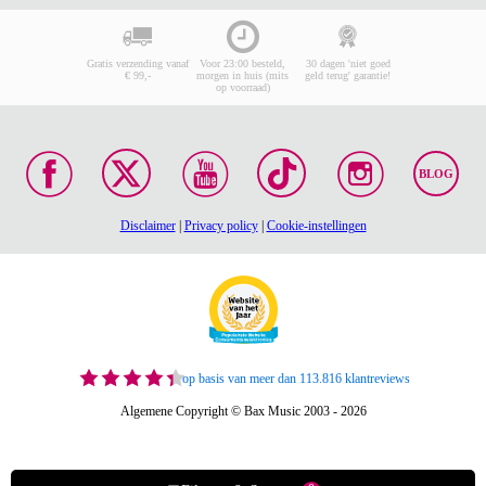
Gratis verzending vanaf
Voor 23:00 besteld,
30 dagen 'niet goed
€ 99,-
morgen in huis (mits
geld terug' garantie!
op voorraad)
BLOG
Disclaimer
|
Privacy policy
|
Cookie-instellingen
op basis van meer dan 113.816 klantreviews
Algemene Copyright © Bax Music 2003 - 2026