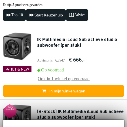
3
Er zijn
producten gevonden.
Top-10
Start Keuzehulp
Advies
IK Multimedia iLoud Sub actieve studio
subwoofer (per stuk)
€ 666,-
Adviesprijs
€ 734,-
🔥HOT & NEW
Op voorraad
Ook in
1 winkel
op voorraad
In mijn winkelwagen
Extra
voordeel
(B-Stock) IK Multimedia iLoud Sub actieve
studio subwoofer (per stuk)