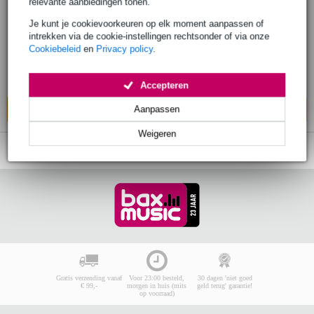
IK Multimedia Lightning naar Mini-DIN
relevante aanbiedingen tonen.
kabel voor iRig apparatuur
Je kunt je cookievoorkeuren op elk moment aanpassen of
intrekken via de cookie-instellingen rechtsonder of via onze
Cookiebeleid
en
Privacy policy
.
€ 34,-
Adviesprijs
€ 55,-
Op voorraad bij de leverancier
Accepteren
Aanpassen
In mijn winkelwagen
Weigeren
Gratis verzending vanaf
Voor 23:00 besteld,
30 dagen 'niet goed
€ 99,-
morgen in huis (mits
geld terug' garantie!
op voorraad)