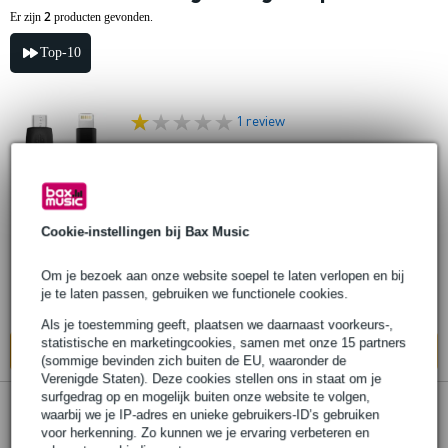
2
Er zijn
producten gevonden.
Top-10
1 review
IK Multimedia Lightning naar Micro-USB
kabel voor iRig
Cookie-instellingen bij Bax Music
€ 36,-
Adviesprijs
€ 49,-
Op voorraad
Om je bezoek aan onze website soepel te laten verlopen en bij
je te laten passen, gebruiken we functionele cookies.
Ook in
1 winkel
op voorraad
Als je toestemming geeft, plaatsen we daarnaast voorkeurs-,
statistische en marketingcookies, samen met onze 15 partners
In mijn winkelwagen
(sommige bevinden zich buiten de EU, waaronder de
Verenigde Staten). Deze cookies stellen ons in staat om je
surfgedrag op en mogelijk buiten onze website te volgen,
1 review
waarbij we je IP-adres en unieke gebruikers-ID’s gebruiken
voor herkenning. Zo kunnen we je ervaring verbeteren en