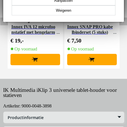
Aanpassen
Weigeren
Innox IVA 12 microfoo
Innox SNAP PRO kabe
I
nstatief met hengelarm
lbinderset (5 stuks)
€ 19,-
€ 7,50
€
Op voorraad
Op voorraad
+
+
IK Multimedia iKlip 3 universele tablet-houder voor
statieven
Artikelnr:
9000-0048-3898
Productinformatie