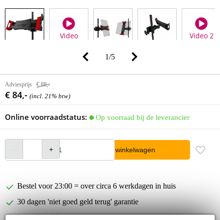
Video
Video 2
1
/
5
Adviesprijs
€ 88,-
€ 84,-
(incl. 21% btw)
Online voorraadstatus:
Op voorraad bij de leverancier
In winkelwagen
Bestel voor 23:00 = over circa 6 werkdagen in huis
30 dagen 'niet goed geld terug' garantie
3 jaar Bax Music garantie