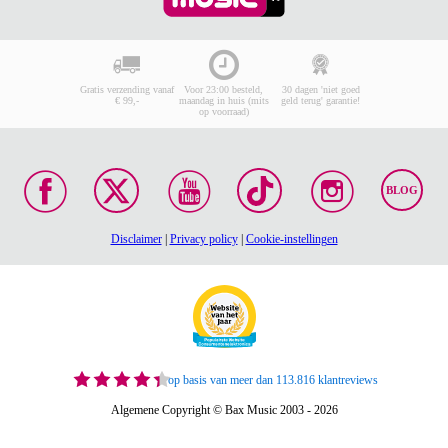
Gratis verzending vanaf
Voor 23:00 besteld,
30 dagen 'niet goed
€ 99,-
maandag in huis (mits
geld terug' garantie!
op voorraad)
BLOG
Disclaimer
|
Privacy policy
|
Cookie-instellingen
op basis van meer dan 113.816 klantreviews
Algemene Copyright © Bax Music 2003 - 2026