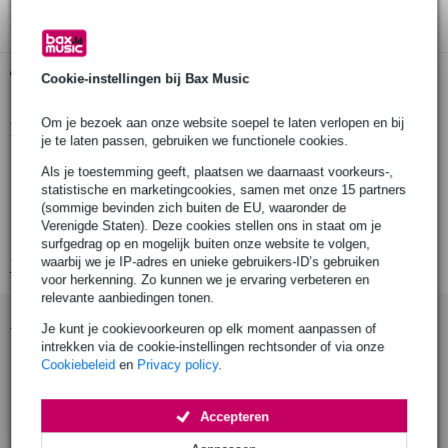
Gratis ophalen in de winkel
Cookie-instellingen bij Bax Music
Om je bezoek aan onze website soepel te laten verlopen en bij
Productinformatie
je te laten passen, gebruiken we functionele cookies.
tablethouder
Als je toestemming geeft, plaatsen we daarnaast voorkeurs-,
statistische en marketingcookies, samen met onze 15 partners
geschikt voor tablets met een afmeting van 7 inch tot 12.9 inch met
of zonder case
(sommige bevinden zich buiten de EU, waaronder de
Verenigde Staten). Deze cookies stellen ons in staat om je
alle knoppen en regelaars toegankelijk via nieuwe 'smart brackets'
surfgedrag op en mogelijk buiten onze website te volgen,
waarbij we je IP-adres en unieke gebruikers-ID’s gebruiken
Bekijk alle productspecificaties
voor herkenning. Zo kunnen we je ervaring verbeteren en
relevante aanbiedingen tonen.
Accessoires (4)
Je kunt je cookievoorkeuren op elk moment aanpassen of
intrekken via de cookie-instellingen rechtsonder of via onze
Cookiebeleid
en
Privacy policy
.
Accepteren