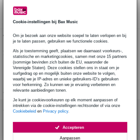
30 dagen 'niet goed geld terug' garantie
3 jaar Bax Music garantie
Cookie-instellingen bij Bax Music
Gratis ophalen in de winkel
Om je bezoek aan onze website soepel te laten verlopen en bij
je te laten passen, gebruiken we functionele cookies.
Als je toestemming geeft, plaatsen we daarnaast voorkeurs-,
Productinformatie
statistische en marketingcookies, samen met onze 15 partners
(sommige bevinden zich buiten de EU, waaronder de
Nedis SDSD100BK
Verenigde Staten). Deze cookies stellen ons in staat om je
smartphone- tablet-houder
surfgedrag op en mogelijk buiten onze website te volgen,
waarbij we je IP-adres en unieke gebruikers-ID’s gebruiken
model: staand
voor herkenning. Zo kunnen we je ervaring verbeteren en
Bekijk alle productspecificaties
relevante aanbiedingen tonen.
Je kunt je cookievoorkeuren op elk moment aanpassen of
intrekken via de cookie-instellingen rechtsonder of via onze
Accessoires (6)
Cookiebeleid
en
Privacy policy
.
Accepteren
Aanpassen