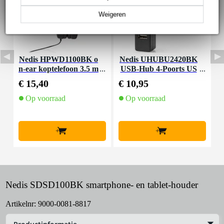
Weigeren
Nedis HPWD1100BK o
Nedis UHUBU2420BK
N
n-ear koptelefoon 3.5 m
USB-Hub 4-Poorts US
c
m zwart
B 2.0 plug&play
€ 15,40
€ 10,95
€
Op voorraad
Op voorraad
+
+
Nedis SDSD100BK smartphone- en tablet-houder
Artikelnr:
9000-0081-8817