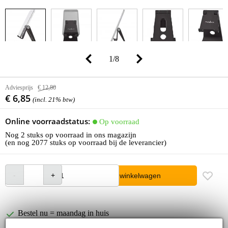
1
/
8
Adviesprijs
€ 12,80
€ 6,85
(incl. 21% btw)
Online voorraadstatus:
Op voorraad
Nog 2 stuks op voorraad in ons magazijn
(en nog 2077 stuks op voorraad bij de leverancier)
In winkelwagen
Bestel nu = maandag in huis