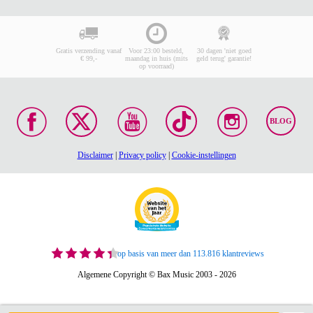
Gratis verzending vanaf
Voor 23:00 besteld,
30 dagen 'niet goed
€ 99,-
maandag in huis (mits
geld terug' garantie!
op voorraad)
BLOG
Disclaimer
|
Privacy policy
|
Cookie-instellingen
op basis van meer dan 113.816 klantreviews
Algemene Copyright © Bax Music 2003 - 2026