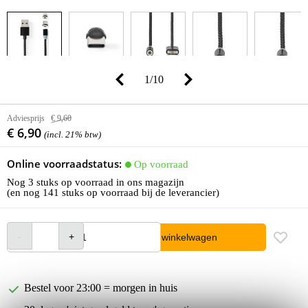
1
/
10
Adviesprijs
€ 9,60
€ 6,90
(incl. 21% btw)
Online voorraadstatus:
Op voorraad
Nog 3 stuks op voorraad in ons magazijn
(en nog 141 stuks op voorraad bij de leverancier)
In winkelwagen
Bestel voor 23:00 = morgen in huis