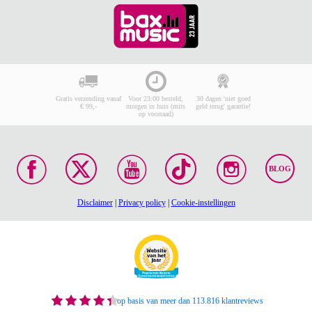
Gratis verzending vanaf
Voor 23:00 besteld,
30 dagen 'niet goed
€ 99,-
morgen in huis (mits
geld terug' garantie!
op voorraad)
BLOG
Disclaimer
|
Privacy policy
|
Cookie-instellingen
op basis van meer dan 113.816 klantreviews