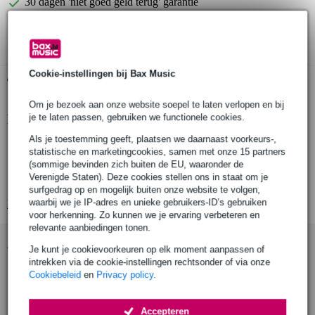
30 dagen 'niet goed geld terug' garantie
3 jaar Bax Music garantie
Cookie-instellingen bij Bax Music
Gratis ophalen in de winkel
Om je bezoek aan onze website soepel te laten verlopen en bij
je te laten passen, gebruiken we functionele cookies.
Productinformatie
Als je toestemming geeft, plaatsen we daarnaast voorkeurs-,
USB-kabel CCGB60630BK20
statistische en marketingcookies, samen met onze 15 partners
USB technologie: USB 2.0
(sommige bevinden zich buiten de EU, waaronder de
Verenigde Staten). Deze cookies stellen ons in staat om je
2A voor snelladen en data sync
surfgedrag op en mogelijk buiten onze website te volgen,
waarbij we je IP-adres en unieke gebruikers-ID’s gebruiken
Bekijk alle productspecificaties
voor herkenning. Zo kunnen we je ervaring verbeteren en
relevante aanbiedingen tonen.
Accessoires (16)
Je kunt je cookievoorkeuren op elk moment aanpassen of
intrekken via de cookie-instellingen rechtsonder of via onze
Cookiebeleid
en
Privacy policy
.
Accepteren