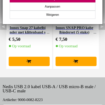
Aanpassen
Weigeren
Innox Snap 27 kabelbi
Innox SNAP PRO kabe
D
nder met klittenband s
lbinderset (5 stuks)
k
mal zwart (10 stuks)
j
€ 5,50
€ 7,50
€
Op voorraad
Op voorraad
+
+
Nedis USB 2.0 kabel USB-A / USB micro-B male /
USB-C male
Artikelnr:
9000-0082-8223