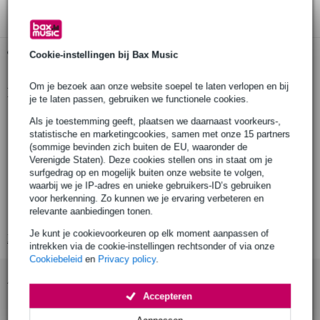
Gratis ophalen in de winkel
Cookie-instellingen bij Bax Music
Om je bezoek aan onze website soepel te laten verlopen en bij
Productinformatie
je te laten passen, gebruiken we functionele cookies.
Prodjuser USB HUB 3.0
Als je toestemming geeft, plaatsen we daarnaast voorkeurs-,
statistische en marketingcookies, samen met onze 15 partners
externe USB-interface:
(sommige bevinden zich buiten de EU, waaronder de
4x USB 3.0 high speed data transfer poort,
Verenigde Staten). Deze cookies stellen ons in staat om je
2x Quick Charging poort
surfgedrag op en mogelijk buiten onze website te volgen,
max. overdrachtssnelheid:
waarbij we je IP-adres en unieke gebruikers-ID’s gebruiken
USB 3.0 (max. 5 GBps),
voor herkenning. Zo kunnen we je ervaring verbeteren en
relevante aanbiedingen tonen.
USB 2.0 (max. 480 MBps)
Je kunt je cookievoorkeuren op elk moment aanpassen of
Bekijk alle productspecificaties
intrekken via de cookie-instellingen rechtsonder of via onze
Cookiebeleid
en
Privacy policy
.
Accessoires (1)
Accepteren