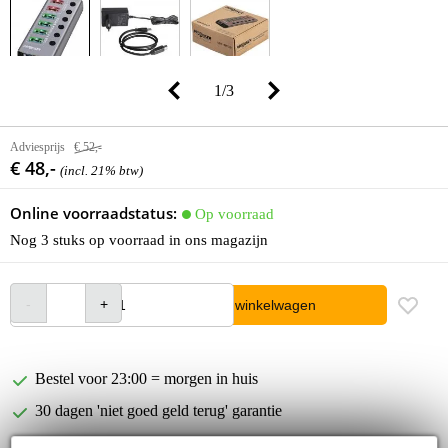
1
/
3
Adviesprijs
€ 52,-
€ 48,-
(incl. 21% btw)
Online voorraadstatus:
Op voorraad
Nog 3 stuks op voorraad in ons magazijn
In winkelwagen
Bestel voor 23:00 = morgen in huis
30 dagen 'niet goed geld terug' garantie
3 jaar Bax Music garantie