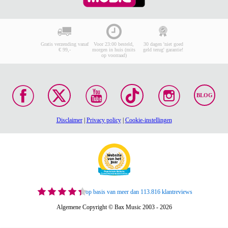
Gratis verzending vanaf
Voor 23:00 besteld,
30 dagen 'niet goed
€ 99,-
morgen in huis (mits
geld terug' garantie!
op voorraad)
BLOG
Disclaimer
|
Privacy policy
|
Cookie-instellingen
op basis van meer dan 113.816 klantreviews
Algemene Copyright © Bax Music 2003 - 2026