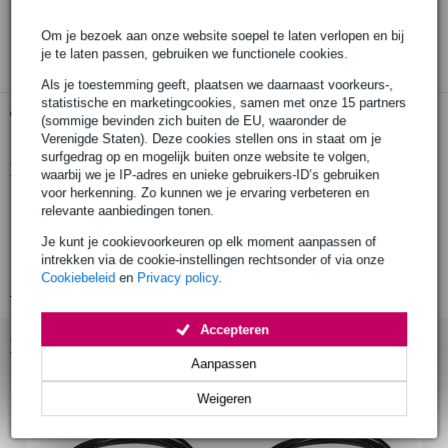
30 dagen 'niet goed geld terug' garantie
3 jaar Bax Music garantie
Om je bezoek aan onze website soepel te laten verlopen en bij
je te laten passen, gebruiken we functionele cookies.
Als je toestemming geeft, plaatsen we daarnaast voorkeurs-,
statistische en marketingcookies, samen met onze 15 partners
Gratis ophalen in de winkel
(sommige bevinden zich buiten de EU, waaronder de
Verenigde Staten). Deze cookies stellen ons in staat om je
surfgedrag op en mogelijk buiten onze website te volgen,
Productinformatie
waarbij we je IP-adres en unieke gebruikers-ID’s gebruiken
voor herkenning. Zo kunnen we je ervaring verbeteren en
duurzame USB-kabel
relevante aanbiedingen tonen.
high speed 2.0
Je kunt je cookievoorkeuren op elk moment aanpassen of
verloopt van USB-A male naar USB-B male
intrekken via de cookie-instellingen rechtsonder of via onze
Cookiebeleid
en
Privacy policy
.
Bekijk alle productspecificaties
Accepteren
Bekijk ook eens (2)
Aanpassen
Weigeren