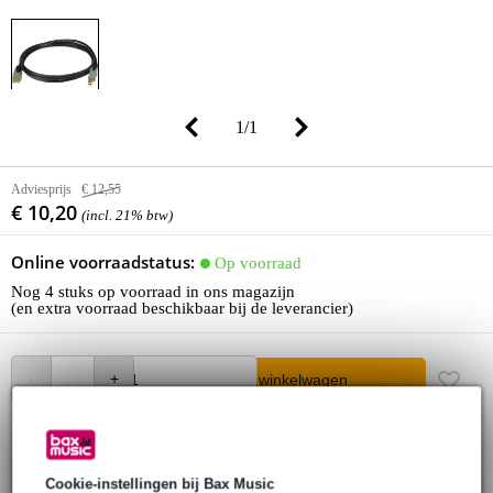
1
/
1
Adviesprijs
€ 12,55
€ 10,20
(incl. 21% btw)
Online voorraadstatus:
Op voorraad
Nog 4 stuks op voorraad in ons magazijn
(en extra voorraad beschikbaar bij de leverancier)
In winkelwagen
Bestel voor 23:00 = maandag in huis
Cookie-instellingen bij Bax Music