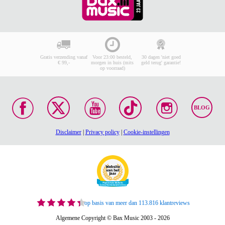
Gratis verzending vanaf
Voor 23:00 besteld,
30 dagen 'niet goed
€ 99,-
morgen in huis (mits
geld terug' garantie!
op voorraad)
BLOG
Disclaimer
|
Privacy policy
|
Cookie-instellingen
op basis van meer dan 113.816 klantreviews
Algemene Copyright © Bax Music 2003 - 2026