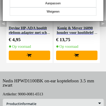
Aanpassen
Weigeren
Devine HP-ADA hoofdt
Konig & Meyer 16090
O
elefoon-adapter met sch
houder voor hoofdtelef
s
roefdraad (set van 2)
oon
€ 4,95
€ 13,75
€
Op voorraad
Op voorraad
+
+
Nedis HPWD1100BK on-ear koptelefoon 3.5 mm
zwart
Artikelnr:
9000-0081-6513
Productinformatie