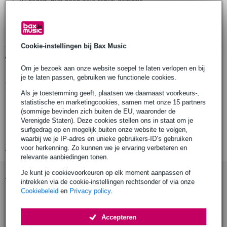
30 dagen 'niet goed geld terug' garantie
3 jaar Bax Music garantie
Cookie-instellingen bij Bax Music
Gratis ophalen in de winkel
Om je bezoek aan onze website soepel te laten verlopen en bij
je te laten passen, gebruiken we functionele cookies.
Productinformatie
Als je toestemming geeft, plaatsen we daarnaast voorkeurs-,
statistische en marketingcookies, samen met onze 15 partners
Nedis HPWD1100BK
(sommige bevinden zich buiten de EU, waaronder de
on-ear koptelefoon
Verenigde Staten). Deze cookies stellen ons in staat om je
surfgedrag op en mogelijk buiten onze website te volgen,
drivers: 40 mm
waarbij we je IP-adres en unieke gebruikers-ID’s gebruiken
Bekijk alle productspecificaties
voor herkenning. Zo kunnen we je ervaring verbeteren en
relevante aanbiedingen tonen.
Je kunt je cookievoorkeuren op elk moment aanpassen of
Accessoires (4)
intrekken via de cookie-instellingen rechtsonder of via onze
Cookiebeleid
en
Privacy policy
.
Accepteren