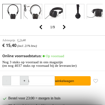
1
/
9
Adviesprijs
€ 21,60
€ 15,40
(incl. 21% btw)
Online voorraadstatus:
Op voorraad
Nog 3 stuks op voorraad in ons magazijn
(en nog 4037 stuks op voorraad bij de leverancier)
In winkelwagen
Bestel voor 23:00 = morgen in huis