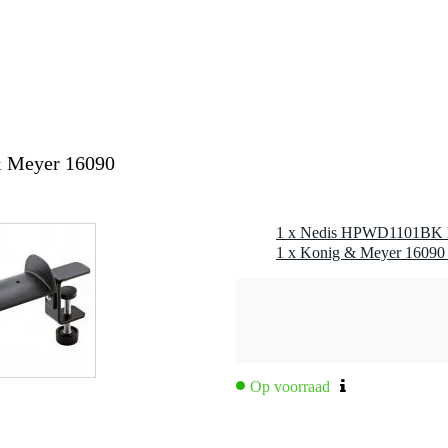
nee
nee
nee
nee
0-149 cm
 Meyer 16090
nee
gr
ck 3.5 mm TRS
1 x Konig & Meyer 16090 
-39 Ohm
 - 21 Hz
 - 20.9 kHz
Op voorraad
0 gr
5 x 17,0 x 5,0 cm