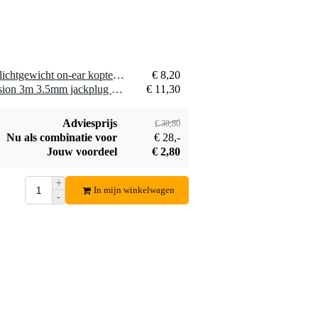
1 x Nedis HPWD1101BK lichtgewicht on-ear koptelefoon zwart 3.5 mm
€ 8,20
2 x Omnitronic Jack Extension 3m 3.5mm jackplug verlengkabel 3m
€ 11,30
Adviesprijs
€ 30,80
Nu als combinatie voor
€ 28,-
Jouw voordeel
€ 2,80
+
In mijn winkelwagen
-