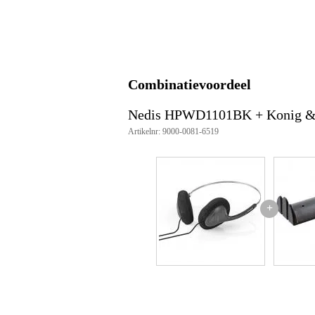
Actieve ruisonderdrukking
Inclusief microfoon
Volumeregeling
Instelbare bass-boost
Combinatievoordeel
Kabellengte
10
Nedis HPWD1101BK + Konig &
Kabel afneembaar
Artikelnr: 9000-0081-6519
Gewicht koptelefoon
80 
Type audio connector
ja
Impedantie hoofdtelefoon
30
Minimum frequentie
20
+
Maximum frequentie
20
Gewicht en afmetingen inclusief verpakking
Gewicht
10
(incl. verpakking)
Afmeting
25,
(incl. verpakking)