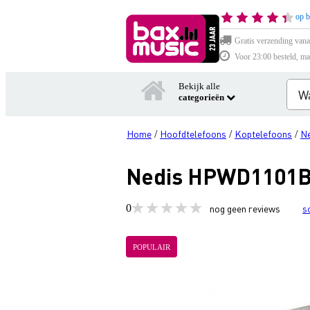
op b
Gratis verzending vana
Voor 23:00 besteld, ma
Bekijk alle
categorieën
Home
Hoofdtelefoons
Koptelefoons
Ne
/
/
/
Nedis HPWD1101BK 
0
nog geen reviews
s
POPULAIR