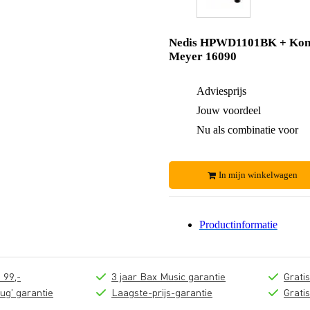
Nedis HPWD1101BK + Kon
Meyer 16090
Adviesprijs
Jouw voordeel
Nu als combinatie voor
In mijn winkelwagen
Productinformatie
 99,-
3 jaar Bax Music garantie
Grati
ug' garantie
Laagste-prijs-garantie
Grati