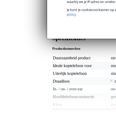
waarbij we je IP-adres en uniek
Algemeen
Je kunt je cookievoorkeuren op 
Een eenvoudige koptelefoon met g
policy
.
lichtgewicht is voorzien van zachte o
type connector waar deze Nedis HPWD1
1.2 meter.
Specificaties
Productkenmerken
Duurzaamheid product
nie
Ideale koptelefoon voor
muz
Uiterlijk koptelefoon
sla
Draadloos
In- / on- / over-ear
on-
Hoofdtelefoonconstructie
ges
Kleur
zw
Inklapbaar / demonteerbaar