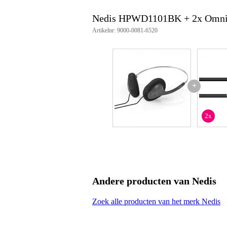
Productspecificaties
Nedis HPWD1101BK + 2x Omni
Nedis HPWD1101BK
Artikelnr: 9000-0081-6520
on-ear koptelefoon
drivers: 27 mm
frequentierespons: 20 Hz - 20 k
impendantie: 32 Ohm
kabellengte: 1.2 m
connector: 3.5 mm mini-jack
+
hoofdband verstelbaar: ja
gewicht: 42 gr
kleur: zwart
2x
Andere producten van Nedis
Zoek alle producten van het merk Nedis