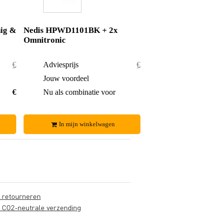
ig &
Nedis HPWD1101BK + 2x
Omnitronic
€ 21,95
Adviesprijs
€ 30,80
€ 1,05
Jouw voordeel
€ 2,80
€ 20,90
Nu als combinatie voor
€ 28,-
In mijn winkelwagen
s retourneren
s CO2-neutrale verzending