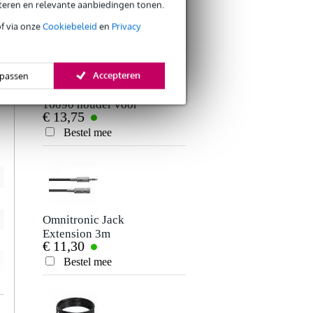
schroefdraad (set
Bestel mee
eteren en relevante aanbiedingen tonen.
van 2)
of via onze
Cookiebeleid
en
Privacy
Je ervaring
e
t
t
Accepteren
passen
Konig & Meyer
16090 houder voor
€ 13,75
hoofdtelefoon
Bestel mee
Verstuur
Omnitronic Jack
Extension 3m
€ 11,30
3.5mm jackplug
verlengkabel 3m
Bestel mee