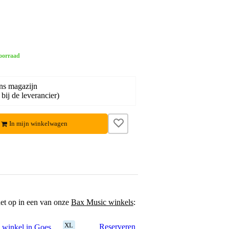
oorraad
ns magazijn
bij de leverancier)
In mijn winkelwagen
het op in een van onze
Bax Music winkels
:
XL
Reserveren
 winkel in Goes