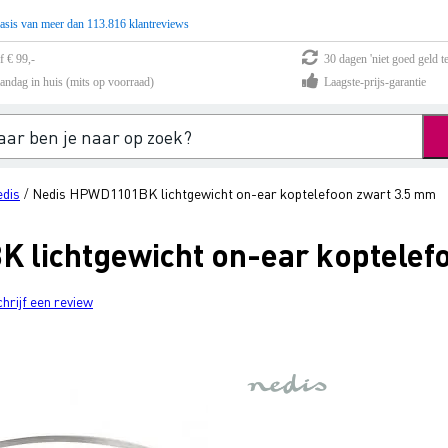
asis van meer dan 113.816 klantreviews
f € 99,-
30 dagen 'niet goed geld te
andag in huis (mits op voorraad)
Laagste-prijs-garantie
dis
Nedis HPWD1101BK lichtgewicht on-ear koptelefoon zwart 3.5 mm
/
lichtgewicht on-ear koptelef
chrijf een review