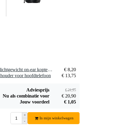
Devine VD1010
USB A male - USB
€ 2,95
A female USB-
verlengkabel 1 m
Bestel mee
1 x Nedis HPWD1101BK lichtgewicht on-ear koptelefoon zwart 3.5 mm
€ 8,20
houder voor hoofdtelefoon
€ 13,75
Adviesprijs
€ 21,95
Nu als combinatie voor
€ 20,90
Jouw voordeel
€ 1,05
+
In mijn winkelwagen
-