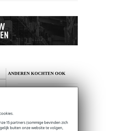
ANDEREN KOCHTEN OOK
Schrijf zelf een review
Je naam
cookies.
Er zijn nog geen reviews voor dit product.
Devine HP-ADA
hoofdtelefoon-
onze 15 partners (sommige bevinden zich
€ 4,95
adapter met
elijk buiten onze website te volgen,
Je beoordeling