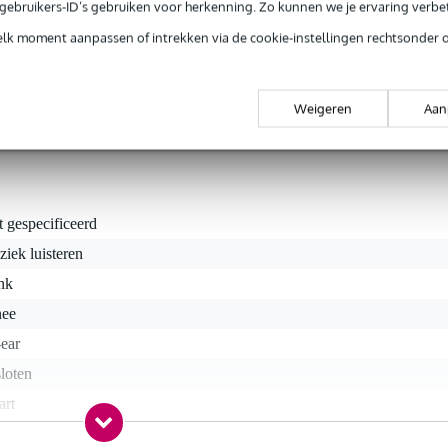
e gebruikers-ID’s gebruiken voor herkenning. Zo kunnen we je ervaring verb
elk moment aanpassen of intrekken via de cookie-instellingen rechtsonder 
ewoon simpele specificaties, dat is de Nedis HPWD1101BK. Dez
orkussentjes en is in het zwart uitgevoerd. Een 3.5 mm mini-jack is he
101BK van is voorzien. En wat betreft de kabellengte, deze bedraag
Weigeren
Aan
t gespecificeerd
iek luisteren
nk
nee
ear
loten
art
nee