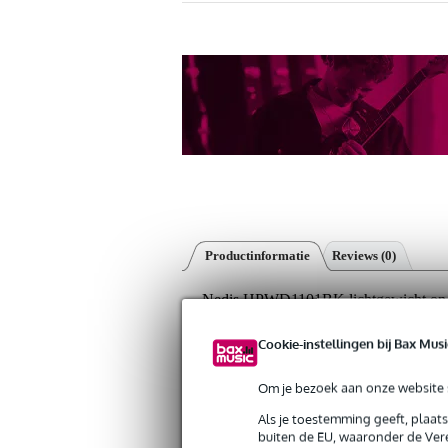
Productinformatie
Reviews
(0)
Nedis HPWD1101BK lichtgewicht on-e
Artikelnr:
9000-0081-6518
Servicebelofte
Cookie-instellingen bij Bax Musi
Om je bezoek aan onze website s
Bax Music Garantie
: Op dit product kri
Als je toestemming geeft, plaat
Op dit product krijg je 3 jaar Bax Music Gara
buiten de EU, waaronder de Vere