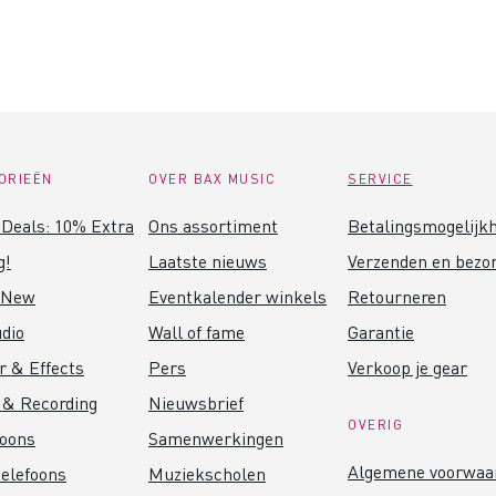
ORIEËN
OVER BAX MUSIC
SERVICE
Deals: 10% Extra
Ons assortiment
Betalingsmogelijk
g!
Laatste nieuws
Verzenden en bezo
 New
Eventkalender winkels
Retourneren
dio
Wall of fame
Garantie
r & Effects
Pers
Verkoop je gear
 & Recording
Nieuwsbrief
OVERIG
foons
Samenwerkingen
Algemene voorwaa
elefoons
Muziekscholen