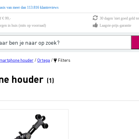
asis van meer dan 113.816 klantreviews
f € 99,-
30 dagen 'niet goed geld te
rgen in huis (mits op voorraad)
Laagste-prijs-garantie
smartphone houder
Ortega
Filters
/
/
ne houder
(1)