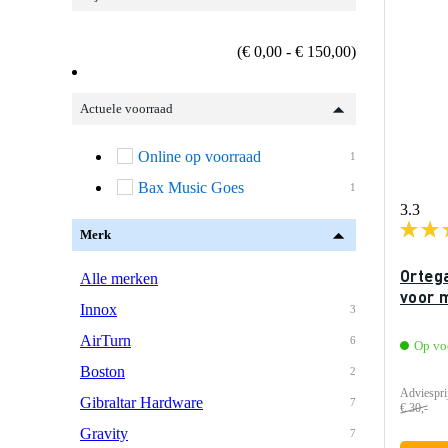
(€ 0,00 - € 150,00)
Actuele voorraad
Online op voorraad
1
Bax Music Goes
1
3.3
Merk
Orteg
Alle merken
voor 
Innox
3
AirTurn
6
Op vo
Boston
2
Adviespri
Gibraltar Hardware
7
€ 30,-
Gravity
7