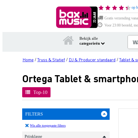
op b
Gratis verzending vana
Voor 23:00 besteld, mo
Bekijk alle
categorieën
Home
Truss & Statief
DJ & Producer standaard
Tablet & 
/
/
/
Ortega Tablet & smartpho
Top-10
FILTERS
Wis alle toegepaste filters
Prijsklasse