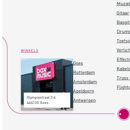
Muzie
Gitaar
Basgit
Drum
Toets
Verlic
WINKELS
Effect
Goes
Kabel
Rotterdam
Truss 
Amsterdam
Flight
Apeldoorn
Olympiastraat 2-4
Antwerpen
4462 GG Goes