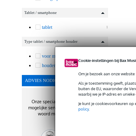
Tablet / smartphone
tablet
1
Type tablet / smartphone houder
voor microfoonstatief
1
Cookie-instellingen bij Bax Musi
houder met klem
1
Om je bezoek aan onze website s
ADVIES NODIG?
Als je toestemming geeft, plaat
buiten de EU, waaronder de Vere
waarbij we je IP-adres en uniek
Onze specialisten geven je de best
Je kunt je cookievoorkeuren op 
mogelijke service. Zij staan je graag te
policy
.
woord met het beste advies!