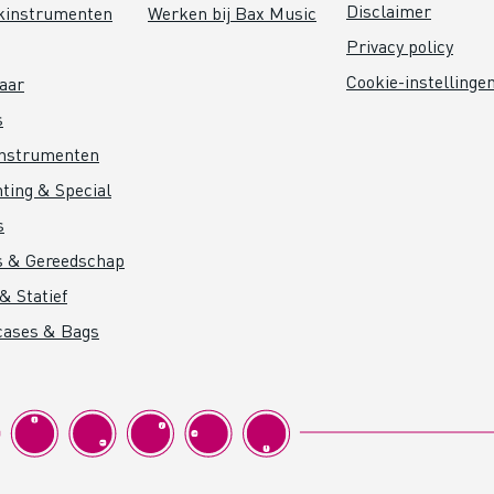
Disclaimer
kinstrumenten
Werken bij Bax Music
Privacy policy
Cookie-instellinge
aar
s
instrumenten
hting & Special
s
s & Gereedschap
& Statief
cases & Bags