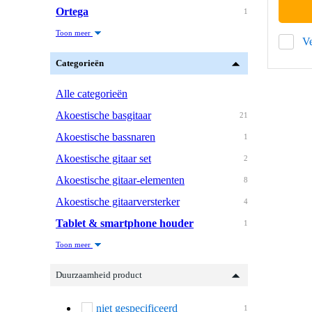
Ortega
1
Toon meer
Ve
Categorieën
Alle categorieën
Akoestische basgitaar
21
Akoestische bassnaren
1
Akoestische gitaar set
2
Akoestische gitaar-elementen
8
Akoestische gitaarversterker
4
Tablet & smartphone houder
1
Toon meer
Duurzaamheid product
niet gespecificeerd
1