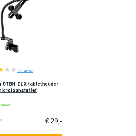
3
reviews
a OTBH-DLX tablethouder
microfoonstatief
orraad
€ 29,-
js