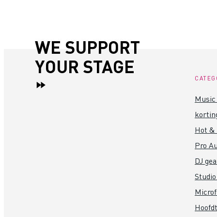
WE SUPPORT
YOUR STAGE
CATEG
Music 
kortin
Hot &
Pro Au
DJ gea
Studio
Micro
Hoofdt