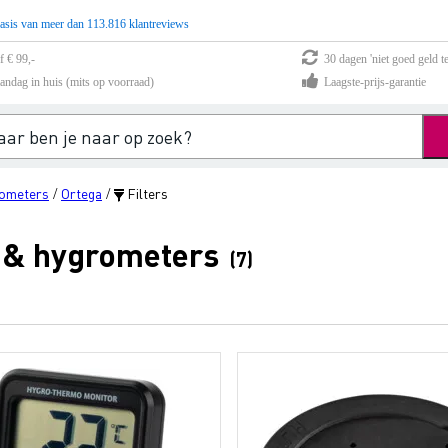
asis van meer dan 113.816 klantreviews
f € 99,-
30 dagen 'niet goed geld te
andag in huis (mits op voorraad)
Laagste-prijs-garantie
rometers
Ortega
Filters
/
/
s & hygrometers
(7)