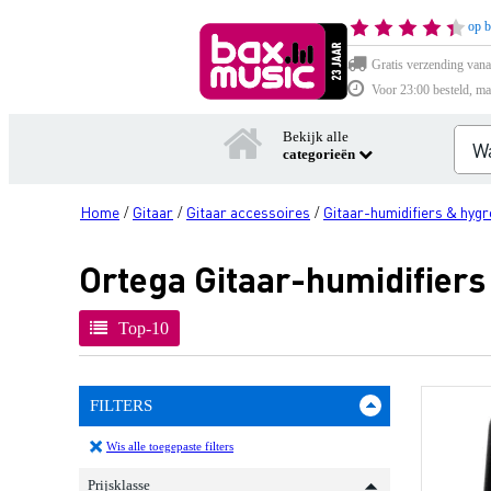
op b
Gratis verzending vana
Voor 23:00 besteld, ma
Bekijk alle
categorieën
Home
Gitaar
Gitaar accessoires
Gitaar-humidifiers & hyg
/
/
/
Ortega Gitaar-humidifier
Top-10
FILTERS
Wis alle toegepaste filters
Prijsklasse