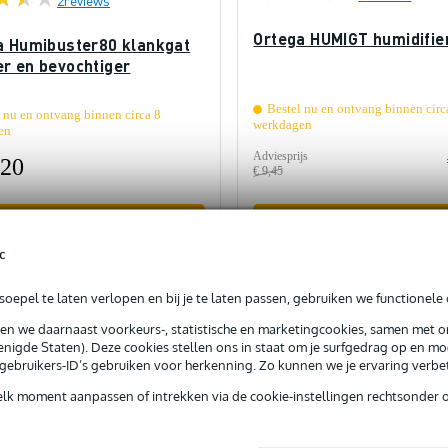
Ortega HUMIGT humidifie
a Humibuster80 klankgat
r en bevochtiger
Bestel nu en ontvang binnen circ
 nu en ontvang binnen circa 8
werkdagen
en
Adviesprijs
,20
€ 9,45
In mijn winkelwagen
In mijn winkelwagen
c
rgelijken
Vergelijken
oepel te laten verlopen en bij je te laten passen, gebruiken we functionele 
sen we daarnaast voorkeurs-, statistische en marketingcookies, samen met 
nigde Staten). Deze cookies stellen ons in staat om je surfgedrag op en mog
e gebruikers-ID’s gebruiken voor herkenning. Zo kunnen we je ervaring verb
elk moment aanpassen of intrekken via de cookie-instellingen rechtsonder 