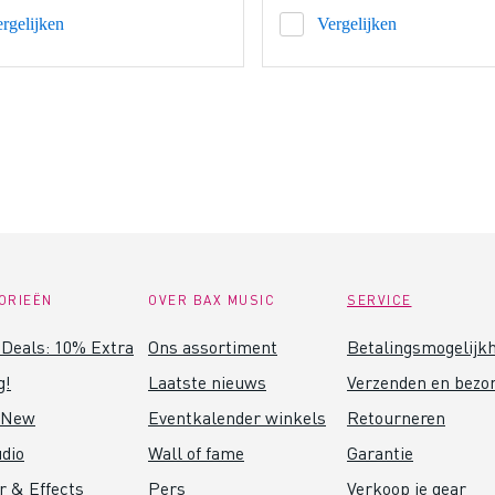
rgelijken
Vergelijken
ORIEËN
OVER BAX MUSIC
SERVICE
Deals: 10% Extra
Ons assortiment
Betalingsmogelijk
g!
Laatste nieuws
Verzenden en bezo
 New
Eventkalender winkels
Retourneren
dio
Wall of fame
Garantie
r & Effects
Pers
Verkoop je gear