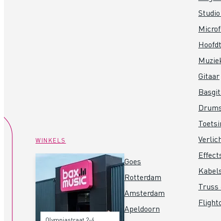
Studio
Micro
Hoofdt
Muzie
Gitaar
Basgit
Drum
Toets
Verlic
WINKELS
Effect
Goes
Kabel
Rotterdam
Truss 
Amsterdam
Flight
Apeldoorn
Olympiastraat 2-4