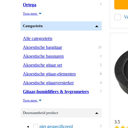
Ortega
7
Toon meer
Ve
Categorieën
Alle categorieën
Akoestische basgitaar
21
Akoestische bassnaren
1
Akoestische gitaar set
2
Akoestische gitaar-elementen
8
Akoestische gitaarversterker
4
Gitaar-humidifiers & hygrometers
7
Toon meer
Duurzaamheid product
3.5
niet gespecificeerd
7