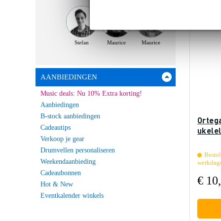
Stefan
Maurice
Maurice
AANBIEDINGEN
Music deals: Nu 10% Extra korting!
Aanbiedingen
B-stock aanbiedingen
Orteg
Cadeautips
ukele
Verkoop je gear
Drumvellen personaliseren
Bestel
Weekendaanbieding
werkdag
Cadeaubonnen
€ 10
Hot & New
Eventkalender winkels