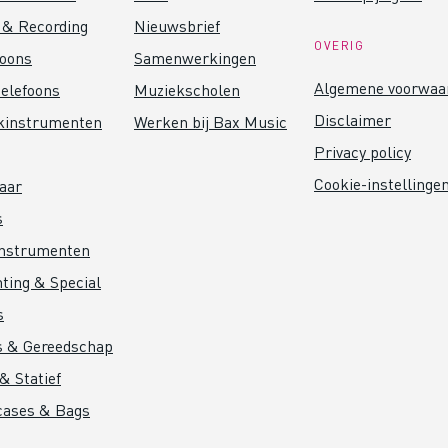
 & Recording
Nieuwsbrief
OVERIG
foons
Samenwerkingen
Algemene voorwaa
elefoons
Muziekscholen
Disclaimer
kinstrumenten
Werken bij Bax Music
Privacy policy
Cookie-instellinge
aar
s
instrumenten
hting & Special
s
s & Gereedschap
& Statief
cases & Bags