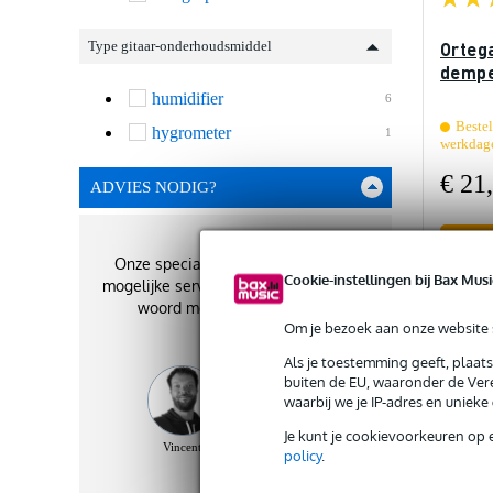
Type gitaar-onderhoudsmiddel
Orteg
dempe
humidifier
6
Bestel
hygrometer
1
werkdag
€ 21
ADVIES NODIG?
Onze specialisten geven je de best
Cookie-instellingen bij Bax Musi
mogelijke service. Zij staan je graag te
Ve
woord met het beste advies!
Om je bezoek aan onze website s
Als je toestemming geeft, plaat
buiten de EU, waaronder de Vere
waarbij we je IP-adres en uniek
Je kunt je cookievoorkeuren op 
Vincent
Jytte
Yassin
policy
.