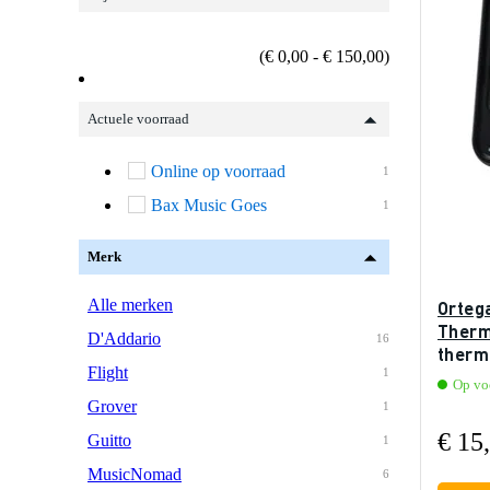
(€ 0,00 - € 150,00)
Actuele voorraad
Online op voorraad
1
Bax Music Goes
1
Merk
Alle merken
Orteg
Therm
D'Addario
16
therm
Flight
1
Op vo
Grover
1
€ 15
Guitto
1
MusicNomad
6