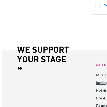
Ve
WE SUPPORT
YOUR STAGE
CATEG
Music 
kortin
Hot &
Pro Au
DJ gea