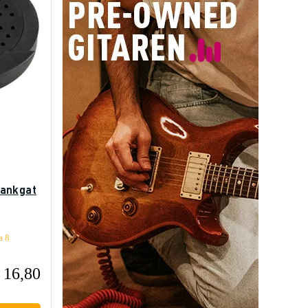
lankgat
a 8
 16,80