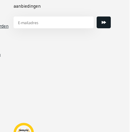
aanbiedingen
rden
n