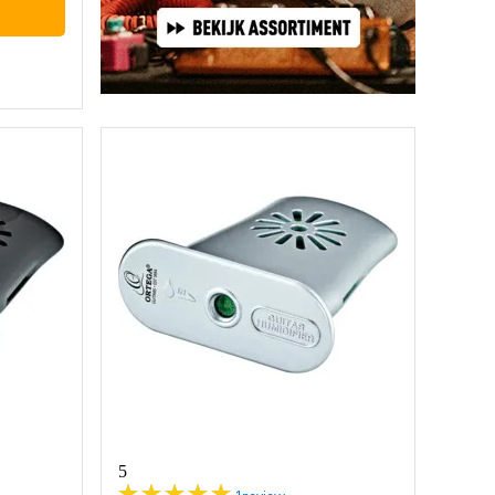
5
1
review