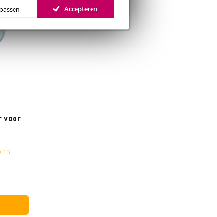
Accepteren
passen
r voor
a 13