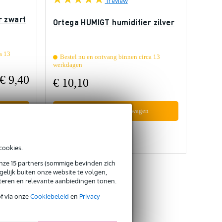
r zwart
Ortega HUMIGT humidifier zilver
a 13
Bestel nu en ontvang binnen circa 13
werkdagen
€ 9,40
€ 10,10
In mijn winkelwagen
Vergelijken
cookies.
onze 15 partners (sommige bevinden zich
elijk buiten onze website te volgen,
eteren en relevante aanbiedingen tonen.
of via onze
Cookiebeleid
en
Privacy