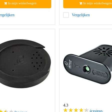
In mijn winkelwagen
In mijn winkelwagen
rgelijken
Vergelijken
4.3
4
reviews
2
reviews