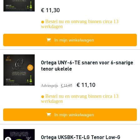
€ 11,30
Bestel nu en ontvang binnen circa 13
werkdagen
In mijn winkelwagen
Ortega UNY-6-TE snaren voor 6-snarige
tenor ukelele
€ 11,10
Adviesprijs
€ 11,65
Bestel nu en ontvang binnen circa 13
werkdagen
In mijn winkelwagen
Ortega UKSBK-TE-LG Tenor Low-G