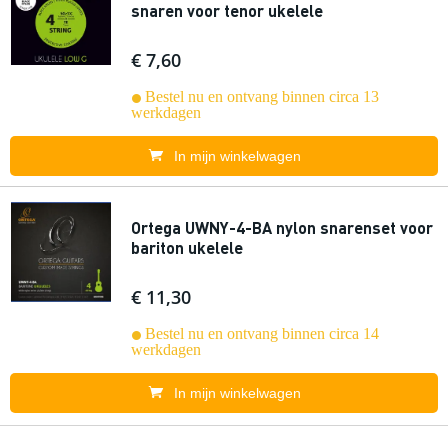
snaren voor tenor ukelele
€ 7,60
Bestel nu en ontvang binnen circa 13
werkdagen
In mijn winkelwagen
Ortega UWNY-4-BA nylon snarenset voor
bariton ukelele
€ 11,30
Bestel nu en ontvang binnen circa 14
werkdagen
In mijn winkelwagen