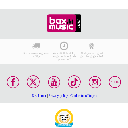
Gratis verzending vanaf
Voor 23:00 besteld,
30 dagen 'niet goed
€ 99,-
morgen in huis (mits
geld terug' garantie!
op voorraad)
BLOG
Disclaimer
|
Privacy policy
|
Cookie-instellingen