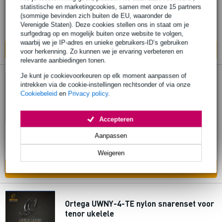
€ 12,20
Adviesprijs
€ 12,80
statistische en marketingcookies, samen met onze 15 partners
(sommige bevinden zich buiten de EU, waaronder de
Bestel nu en ontvang binnen circa 13
Verenigde Staten). Deze cookies stellen ons in staat om je
werkdagen
surfgedrag op en mogelijk buiten onze website te volgen,
waarbij we je IP-adres en unieke gebruikers-ID’s gebruiken
In mijn winkelwagen
voor herkenning. Zo kunnen we je ervaring verbeteren en
relevante aanbiedingen tonen.
Je kunt je cookievoorkeuren op elk moment aanpassen of
Ortega UWNY-4-CC nylon snarenset voor
intrekken via de cookie-instellingen rechtsonder of via onze
Cookiebeleid
en
Privacy policy
.
concert ukelele
€ 7,90
Accepteren
Adviesprijs
€ 8,90
Aanpassen
Bestel nu en ontvang binnen circa 13
werkdagen
Weigeren
In mijn winkelwagen
Ortega UWNY-4-TE nylon snarenset voor
tenor ukelele