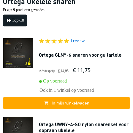
Ortega Ukelele snaren
9
Er zijn
producten gevonden.
Top-10
1 review
Ortega GLNY-6 snaren voor guitarlele
€ 11,75
Adviesprijs
€ 11,85
Op voorraad
Ook in
1 winkel
op voorraad
In mijn winkelwagen
Ortega UWNY-4-SO nylon snarenset voor
sopraan ukelele