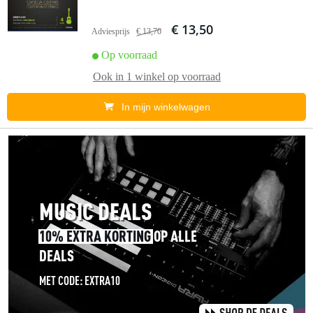
€ 13,50
Adviesprijs
€ 13,70
Op voorraad
Ook in
1 winkel
op voorraad
In mijn winkelwagen