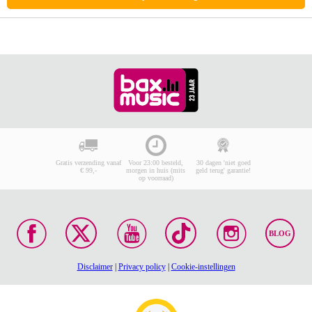
Gratis verzending vanaf
Voor 23:00 besteld,
30 dagen 'niet goed
€ 99,-
morgen in huis (mits
geld terug' garantie!
op voorraad)
BLOG
Disclaimer
|
Privacy policy
|
Cookie-instellingen