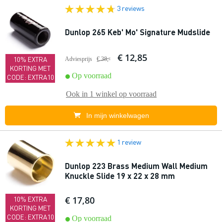
3 reviews
Dunlop 265 Keb' Mo' Signature Mudslide
€ 12,85
10% EXTRA
Adviesprijs
€ 38,-
KORTING MET
Op voorraad
CODE: EXTRA10
Ook in
1 winkel
op voorraad
In mijn winkelwagen
1 review
Dunlop 223 Brass Medium Wall Medium
Knuckle Slide 19 x 22 x 28 mm
€ 17,80
10% EXTRA
KORTING MET
CODE: EXTRA10
Op voorraad