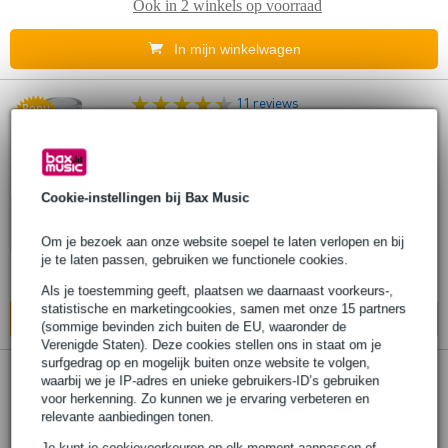
Ook in
2 winkels
op voorraad
In mijn winkelwagen
11 reviews
Popu
lair
Dunlop 213 glazen slide 23x32x69mm
€ 5,25
Cookie-instellingen bij Bax Music
10% EXTRA
Adviesprijs
€ 12,30
KORTING MET
Op voorraad
CODE: EXTRA10
Om je bezoek aan onze website soepel te laten verlopen en bij
je te laten passen, gebruiken we functionele cookies.
Ook in
2 winkels
op voorraad
Als je toestemming geeft, plaatsen we daarnaast voorkeurs-,
statistische en marketingcookies, samen met onze 15 partners
In mijn winkelwagen
(sommige bevinden zich buiten de EU, waaronder de
Verenigde Staten). Deze cookies stellen ons in staat om je
surfgedrag op en mogelijk buiten onze website te volgen,
waarbij we je IP-adres en unieke gebruikers-ID’s gebruiken
Dunlop 211 glazen slide 17x25x69mm
voor herkenning. Zo kunnen we je ervaring verbeteren en
relevante aanbiedingen tonen.
€ 10,35
Adviesprijs
€ 12,30
Je kunt je cookievoorkeuren op elk moment aanpassen of