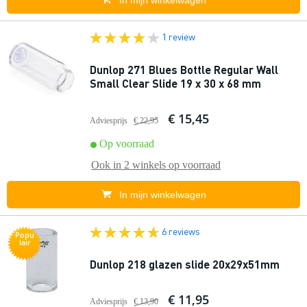
In mijn winkelwagen
1 review
Dunlop 271 Blues Bottle Regular Wall
Small Clear Slide 19 x 30 x 68 mm
€ 15,45
Adviesprijs
€ 22,95
Op voorraad
Ook in
2 winkels
op voorraad
In mijn winkelwagen
6 reviews
Popu
lair
Dunlop 218 glazen slide 20x29x51mm
€ 11,95
Adviesprijs
€ 13,90