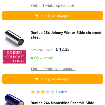
Ook in
1 winkel
op voorraad
In mijn winkelwagen
Dunlop 286 Johnny Winter Slide chromed
steel
€ 12,25
Adviesprijs
€ 32,-
10% EXTRA
KORTING MET
Op voorraad
CODE: EXTRA10
Ook in
2 winkels
op voorraad
In mijn winkelwagen
1 review
Dunlop 246 Moonshine Ceramic Slide