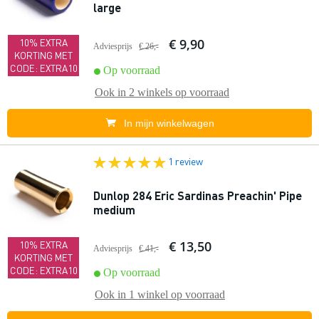
large
€ 9,90
10% EXTRA
Adviesprijs
€ 26,-
KORTING MET
CODE: EXTRA10
Op voorraad
Ook in
2 winkels
op voorraad
In mijn winkelwagen
1 review
Dunlop 284 Eric Sardinas Preachin' Pipe
medium
€ 13,50
10% EXTRA
Adviesprijs
€ 41,-
KORTING MET
CODE: EXTRA10
Op voorraad
Ook in
1 winkel
op voorraad