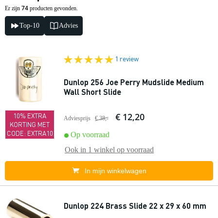
74
Er zijn
producten gevonden.
Top-10
Advies
1 review
Dunlop 256 Joe Perry Mudslide Medium
Wall Short Slide
€ 12,20
10% EXTRA
Adviesprijs
€ 38,-
KORTING MET
CODE: EXTRA10
Op voorraad
Ook in
1 winkel
op voorraad
In mijn winkelwagen
Dunlop 224 Brass Slide 22 x 29 x 60 mm