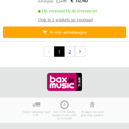
€ 10,40
Adviesprijs
€ 13,90
Op voorraad bij de leverancier
Ook in
2 winkels
op voorraad
In mijn winkelwagen
1
2
Gratis verzending vanaf
Voor 23:00 besteld,
30 dagen 'niet goed
€ 99,-
morgen in huis (mits
geld terug' garantie!
op voorraad)