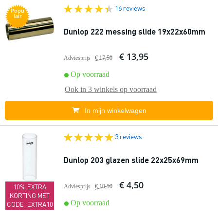
16 reviews
Popu
lair
Dunlop 222 messing slide 19x22x60mm
€ 13,95
Adviesprijs
€ 17,50
Op voorraad
Ook in
3 winkels
op voorraad
In mijn winkelwagen
3 reviews
Dunlop 203 glazen slide 22x25x69mm
€ 4,50
10% EXTRA
Adviesprijs
€ 10,50
KORTING MET
Op voorraad
CODE: EXTRA10