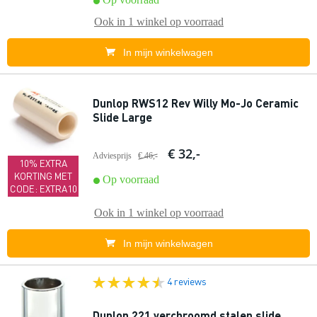
Ook in
1 winkel
op voorraad
In mijn winkelwagen
Dunlop RWS12 Rev Willy Mo-Jo Ceramic
Slide Large
€ 32,-
Adviesprijs
€ 46,-
10% EXTRA
KORTING MET
Op voorraad
CODE: EXTRA10
Ook in
1 winkel
op voorraad
In mijn winkelwagen
4 reviews
Dunlop 221 verchroomd stalen slide