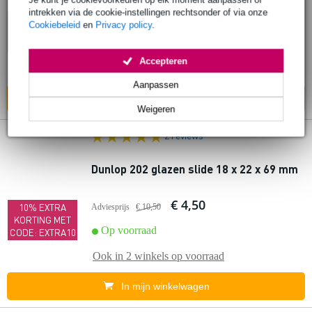
intrekken via de cookie-instellingen rechtsonder of via onze
10% EXTRA
Op voorraad
Cookiebeleid
en
Privacy policy
.
KORTING MET
CODE: EXTRA10
Accepteren
Ook in
1 winkel
op voorraad
Aanpassen
In mijn winkelwagen
Weigeren
2 reviews
Dunlop 202 glazen slide 18 x 22 x 69 mm
€ 4,50
10% EXTRA
Adviesprijs
€ 10,50
KORTING MET
Op voorraad
CODE: EXTRA10
Ook in
2 winkels
op voorraad
In mijn winkelwagen