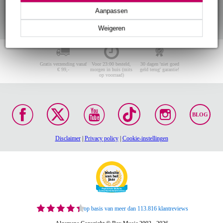
Aanpassen
Weigeren
Gratis verzending vanaf
Voor 23:00 besteld,
30 dagen 'niet goed
€ 99,-
morgen in huis (mits
geld terug' garantie!
op voorraad)
BLOG
Disclaimer
|
Privacy policy
|
Cookie-instellingen
op basis van meer dan 113.816 klantreviews