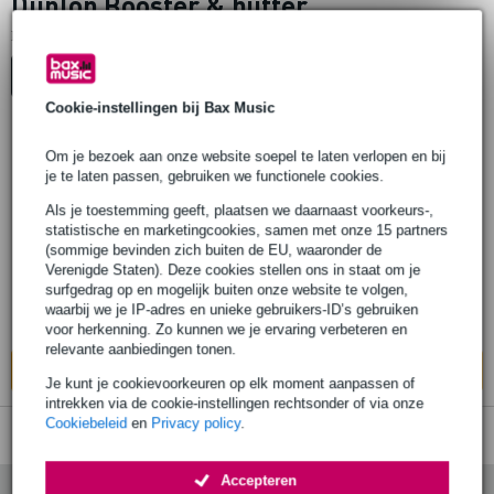
Dunlop Booster & buffer
1
Er is
product gevonden.
Top-10
Advies
Cookie-instellingen bij Bax Music
3 reviews
Om je bezoek aan onze website soepel te laten verlopen en bij
je te laten passen, gebruiken we functionele cookies.
Dunlop EP101 Echoplex Preamp
Als je toestemming geeft, plaatsen we daarnaast voorkeurs-,
effectpedaal
statistische en marketingcookies, samen met onze 15 partners
(sommige bevinden zich buiten de EU, waaronder de
Verenigde Staten). Deze cookies stellen ons in staat om je
€ 159,-
Adviesprijs
€ 199,-
surfgedrag op en mogelijk buiten onze website te volgen,
waarbij we je IP-adres en unieke gebruikers-ID’s gebruiken
Op voorraad bij de leverancier
voor herkenning. Zo kunnen we je ervaring verbeteren en
relevante aanbiedingen tonen.
In mijn winkelwagen
Je kunt je cookievoorkeuren op elk moment aanpassen of
intrekken via de cookie-instellingen rechtsonder of via onze
Cookiebeleid
en
Privacy policy
.
Accepteren