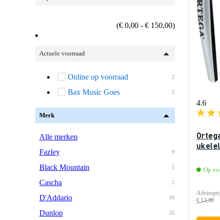
(€ 0,00 - € 150,00)
Actuele voorraad
Online op voorraad
2
Bax Music Goes
2
4.6
Merk
Orteg
Alle merken
ukelel
Fazley
9
Black Mountain
1
Op vo
Cascha
2
Adviespri
D'Addario
16
€ 13,90
Dunlop
35