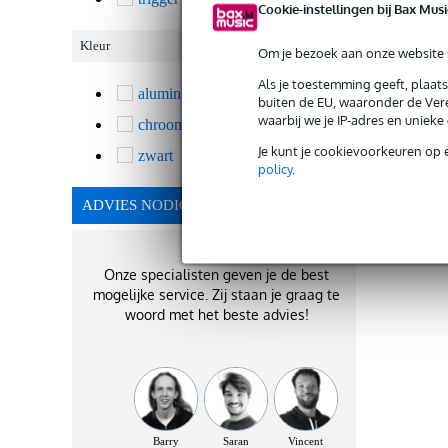
Cookie-instellingen bij Bax Musi
Kleur
Om je bezoek aan onze website s
Als je toestemming geeft, plaat
aluminium / staal / zilver
1
buiten de EU, waaronder de Vere
waarbij we je IP-adres en uniek
chroom
1
Je kunt je cookievoorkeuren op 
zwart
1
policy
.
ADVIES NODIG?
Onze specialisten geven je de best
mogelijke service. Zij staan je graag te
woord met het beste advies!
Barry
Saran
Vincent