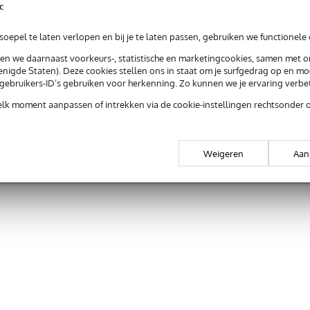
c
oepel te laten verlopen en bij je te laten passen, gebruiken we functionele 
sen we daarnaast voorkeurs-, statistische en marketingcookies, samen met 
nigde Staten). Deze cookies stellen ons in staat om je surfgedrag op en mog
e gebruikers-ID’s gebruiken voor herkenning. Zo kunnen we je ervaring verb
elk moment aanpassen of intrekken via de cookie-instellingen rechtsonder 
Weigeren
Aan