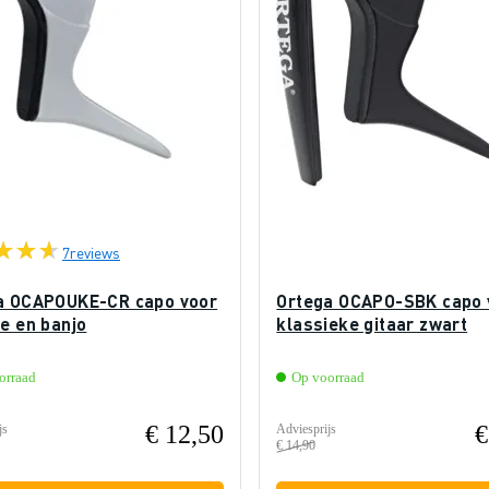
7
reviews
a OCAPOUKE-CR capo voor
Ortega OCAPO-SBK capo 
e en banjo
klassieke gitaar zwart
orraad
Op voorraad
€ 12,50
€
js
Adviesprijs
€ 14,90