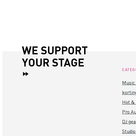
WE SUPPORT
YOUR STAGE
CATEG
Music 
kortin
Hot &
Pro Au
DJ gea
Studio