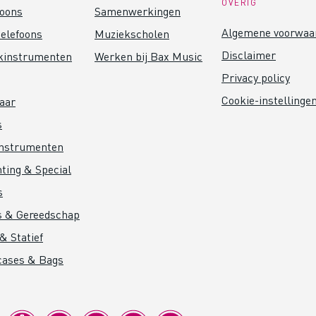
OVERIG
foons
Samenwerkingen
Algemene voorwaa
elefoons
Muziekscholen
Disclaimer
kinstrumenten
Werken bij Bax Music
Privacy policy
Cookie-instellinge
aar
s
instrumenten
hting & Special
s
s & Gereedschap
& Statief
cases & Bags