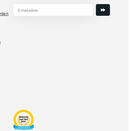
rden
n