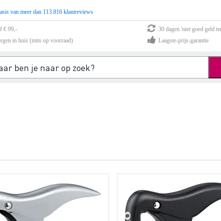
asis van meer dan 113.816 klantreviews
f € 99,-
30 dagen 'niet goed geld te
rgen in huis (mits op voorraad)
Laagste-prijs-garantie