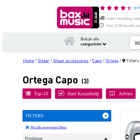
op b
Gratis verzending vana
Voor 23:00 besteld, mo
Bekijk alle
categorieën
Home
Gitaar
Gitaar accessoires
Capo
Ortega
Filters
/
/
/
/
/
Ortega Capo
(3)
Top-10
Start Keuzehulp
Advies
FILTERS
Wis alle toegepaste filters
Prijsklasse