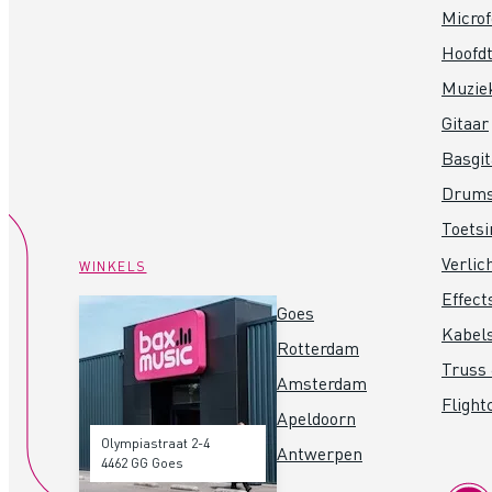
Micro
Hoofdt
Muzie
Gitaar
Basgit
Drum
Toets
Verlic
WINKELS
Effect
Goes
Kabel
Rotterdam
Truss 
Amsterdam
Flight
Apeldoorn
Olympiastraat 2-4
Antwerpen
4462 GG Goes