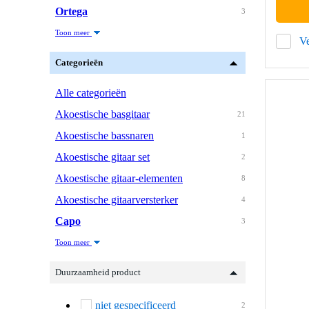
Ortega
3
Toon meer
Ve
Categorieën
Alle categorieën
Akoestische basgitaar
21
Akoestische bassnaren
1
Akoestische gitaar set
2
Akoestische gitaar-elementen
8
Akoestische gitaarversterker
4
Capo
3
Toon meer
Duurzaamheid product
niet gespecificeerd
2