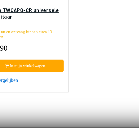
a TWCAPO-CR universele
itaar
 nu en ontvang binnen circa 13
en
,90
In mijn winkelwagen
rgelijken