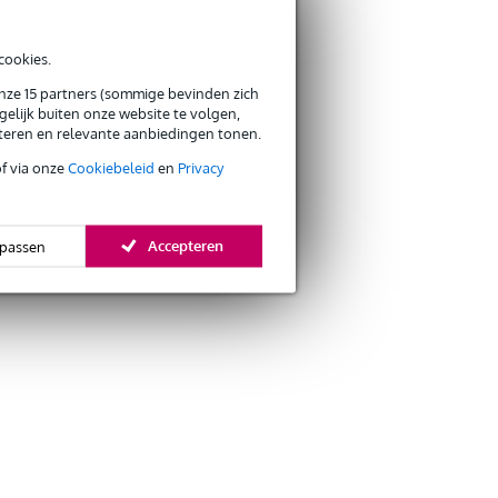
cookies.
onze 15 partners (sommige bevinden zich
elijk buiten onze website te volgen,
eteren en relevante aanbiedingen tonen.
of via onze
Cookiebeleid
en
Privacy
Accepteren
passen