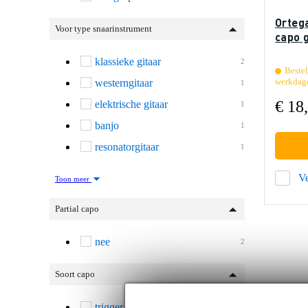
Orteg
Voor type snaarinstrument
capo g
klassieke gitaar
2
Bestel
werkdag
westerngitaar
1
€ 18
elektrische gitaar
1
banjo
1
resonatorgitaar
1
Ve
Toon meer
Partial capo
nee
2
Soort capo
trigger capo (klem)
2