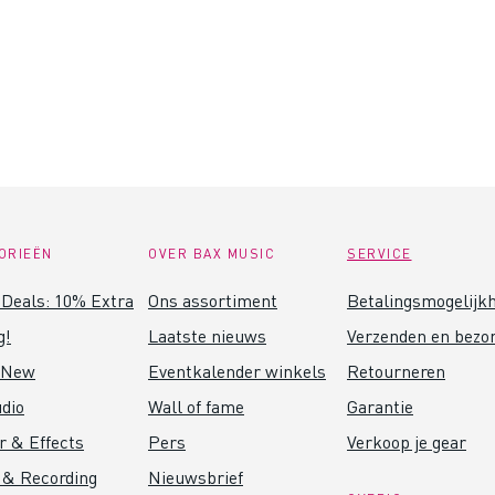
ORIEËN
OVER BAX MUSIC
SERVICE
Deals: 10% Extra
Ons assortiment
Betalingsmogelijk
g!
Laatste nieuws
Verzenden en bezo
 New
Eventkalender winkels
Retourneren
dio
Wall of fame
Garantie
r & Effects
Pers
Verkoop je gear
 & Recording
Nieuwsbrief