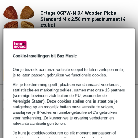
Ortega OGPW-MIX4 Wooden Picks
Standard Mix 2.50 mm plectrumset (4
stuks)
€ 19,75
Adviesprijs
€ 21,25
Op voorraad
Cookie-instellingen bij Bax Music
Ook in
1 winkel
op voorraad
Om je bezoek aan onze website soepel te laten verlopen en bij
je te laten passen, gebruiken we functionele cookies.
In mijn winkelwagen
Als je toestemming geeft, plaatsen we daarnaast voorkeurs-,
statistische en marketingcookies, samen met onze 15 partners
(sommige bevinden zich buiten de EU, waaronder de
Ortega OGPWXLF-MIX4 Wooden Picks
Verenigde Staten). Deze cookies stellen ons in staat om je
Triangle XL Mix 2.00 mm plectrumset (4
surfgedrag op en mogelijk buiten onze website te volgen,
stuks)
waarbij we je IP-adres en unieke gebruikers-ID’s gebruiken
voor herkenning. Zo kunnen we je ervaring verbeteren en
relevante aanbiedingen tonen.
€ 21,30
Adviesprijs
€ 22,95
Je kunt je cookievoorkeuren op elk moment aanpassen of
Bestel nu en ontvang binnen circa 13