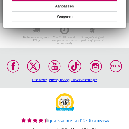
Aanpassen
Weigeren
Gratis verzending vanaf
Voor 23:00 besteld,
30 dagen 'niet goed
€ 99,-
morgen in huis (mits
geld terug' garantie!
op voorraad)
BLOG
Disclaimer
|
Privacy policy
|
Cookie-instellingen
op basis van meer dan 113.816 klantreviews