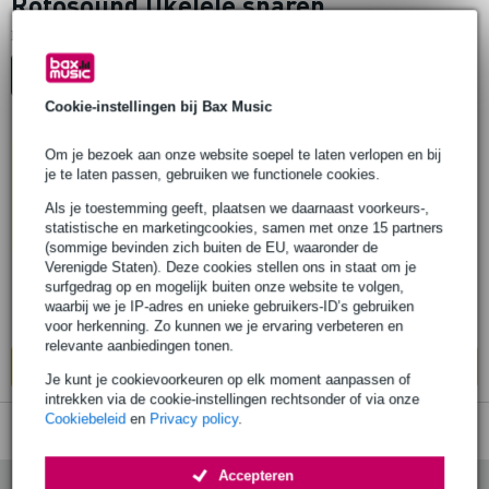
Rotosound Ukelele snaren
1
Er is
product gevonden.
Top-10
Cookie-instellingen bij Bax Music
1 review
Om je bezoek aan onze website soepel te laten verlopen en bij
je te laten passen, gebruiken we functionele cookies.
Rotosound RS85 snarenset voor ukelele
Als je toestemming geeft, plaatsen we daarnaast voorkeurs-,
(ADF#B)
statistische en marketingcookies, samen met onze 15 partners
(sommige bevinden zich buiten de EU, waaronder de
Verenigde Staten). Deze cookies stellen ons in staat om je
€ 5,95
Adviesprijs
€ 11,20
surfgedrag op en mogelijk buiten onze website te volgen,
waarbij we je IP-adres en unieke gebruikers-ID’s gebruiken
Op voorraad bij de leverancier
voor herkenning. Zo kunnen we je ervaring verbeteren en
relevante aanbiedingen tonen.
In mijn winkelwagen
Je kunt je cookievoorkeuren op elk moment aanpassen of
intrekken via de cookie-instellingen rechtsonder of via onze
Cookiebeleid
en
Privacy policy
.
Accepteren