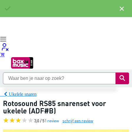
×
Ukelele snaren
Rotosound RS85 snarenset voor
ukelele (ADF#B)
3,0 / 5
1 review
schrijf een review