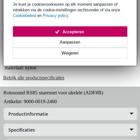
Je kunt je cookievoorkeuren op elk moment aanpassen of
3 jaar Bax Music garantie
intrekken via de cookie-instellingen rechtsonder of via onze
Cookiebeleid
en
Privacy policy
.
Gratis ophalen in de winkel
Accepteren
Aanpassen
Productinformatie
Weigeren
snarenset voor ukelele
materiaal: nylon
Bekijk alle productspecificaties
Rotosound RS85 snarenset voor ukelele (ADF#B)
Artikelnr:
9000-0019-2460
Productinformatie
Specificaties