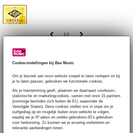
1
/
1
Adviesprijs
€ 11,20
€ 5,95
(incl. 21% btw)
Cookie-instellingen bij Bax Music
Online voorraadstatus:
Op voorraad bij de leverancier
Om je bezoek aan onze website soepel te laten verlopen en bij
Nog 7 stuks op voorraad bij de leverancier
je te laten passen, gebruiken we functionele cookies.
Als je toestemming geeft, plaatsen we daarnaast voorkeurs-,
statistische en marketingcookies, samen met onze 15 partners
In winkelwagen
(sommige bevinden zich buiten de EU, waaronder de
Verenigde Staten). Deze cookies stellen ons in staat om je
surfgedrag op en mogelijk buiten onze website te volgen,
waarbij we je IP-adres en unieke gebruikers-ID’s gebruiken
Bestel voor 23:00 = over circa 3 werkdagen in huis
voor herkenning. Zo kunnen we je ervaring verbeteren en
relevante aanbiedingen tonen.
30 dagen 'niet goed geld terug' garantie