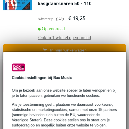
basgitaarsnaren 50 - 110
€ 19,25
Adviesprijs
€ 28,-
Op voorraad
Ook in
1 winkel
op voorraad
In mijn winkelwagen
6 reviews
Cookie-instellingen bij Bax Music
Rotosound RB45 Roto Bass set
basgitaarsnaren 45 - 105
Om je bezoek aan onze website soepel te laten verlopen en bij
je te laten passen, gebruiken we functionele cookies.
€ 20,35
Adviesprijs
€ 30,-
Als je toestemming geeft, plaatsen we daarnaast voorkeurs-,
statistische en marketingcookies, samen met onze 15 partners
Op voorraad
(sommige bevinden zich buiten de EU, waaronder de
Ook in
1 winkel
op voorraad
Verenigde Staten). Deze cookies stellen ons in staat om je
surfgedrag op en mogelijk buiten onze website te volgen,