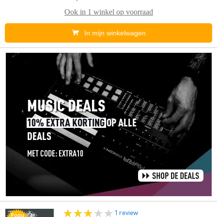
Ook in
1 winkel
op voorraad
In mijn winkelwagen
1 review
Popu