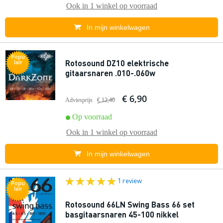
Ook in
1 winkel
op voorraad
In mijn winkelwagen
Popu
Rotosound DZ10 elektrische
lair
gitaarsnaren .010-.060w
€ 6,90
Adviesprijs
€ 12,40
Op voorraad
Ook in
1 winkel
op voorraad
In mijn winkelwagen
1 review
Popu
lair
Rotosound 66LN Swing Bass 66 set
basgitaarsnaren 45-100 nikkel