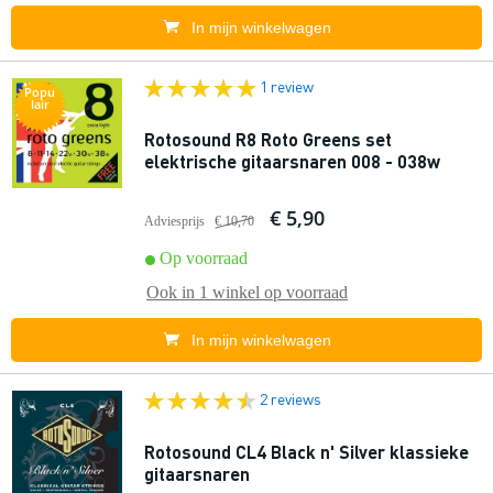
In mijn winkelwagen
1 review
Popu
lair
Rotosound R8 Roto Greens set
elektrische gitaarsnaren 008 - 038w
€ 5,90
Adviesprijs
€ 10,70
Op voorraad
Ook in
1 winkel
op voorraad
In mijn winkelwagen
2 reviews
Rotosound CL4 Black n' Silver klassieke
gitaarsnaren