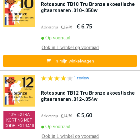
Rotosound TB10 Tru Bronze akoestische
gitaarsnaren .010-.050w
€ 6,75
Adviesprijs
€ 12,70
Op voorraad
Ook in
1 winkel
op voorraad
In mijn winkelwagen
1 review
Rotosound TB12 Tru Bronze akoestische
gitaarsnaren .012-.054w
€ 5,60
10% EXTRA
Adviesprijs
€ 11,70
KORTING MET
CODE: EXTRA10
Op voorraad
Ook in
1 winkel
op voorraad