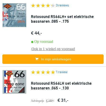
3 reviews
Rotosound RS66LH+ set elektrische
bassnaren .085 - .175
€ 44,-
Op voorraad
Ook in
1 winkel
op voorraad
In mijn winkelwagen
1 review
Rotosound RS66LH set elektrische
bassnaren .065 - .130
€ 31,-
Adviesprijs
€ 102,-