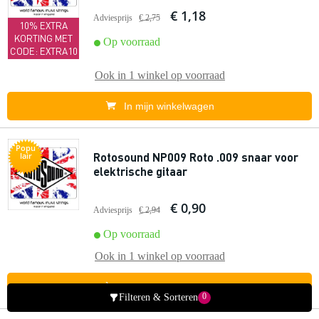
€ 1,18
Adviesprijs
€ 2,75
10% EXTRA
KORTING MET
Op voorraad
CODE: EXTRA10
Ook in
1 winkel
op voorraad
In mijn winkelwagen
Popu
Rotosound NP009 Roto .009 snaar voor
lair
elektrische gitaar
€ 0,90
Adviesprijs
€ 2,94
Op voorraad
Ook in
1 winkel
op voorraad
In mijn winkelwagen
0
Filteren & Sorteren