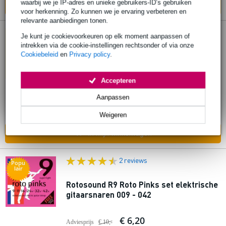
waarbij we je IP-adres en unieke gebruikers-ID’s gebruiken
In mijn winkelwagen
voor herkenning. Zo kunnen we je ervaring verbeteren en
relevante aanbiedingen tonen.
Je kunt je cookievoorkeuren op elk moment aanpassen of
Rotosound RB40 Roto Bass set
intrekken via de cookie-instellingen rechtsonder of via onze
basgitaarsnaren 40 - 100
Cookiebeleid
en
Privacy policy
.
€ 18,90
Adviesprijs
€ 58,-
Accepteren
Op voorraad
Aanpassen
Ook in
1 winkel
op voorraad
Weigeren
In mijn winkelwagen
2 reviews
Popu
lair
Rotosound R9 Roto Pinks set elektrische
gitaarsnaren 009 - 042
€ 6,20
Adviesprijs
€ 10,-