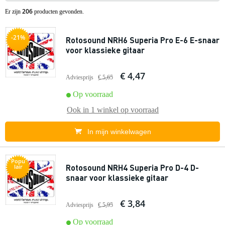
206
Er zijn
producten gevonden.
-21%
Rotosound NRH6 Superia Pro E-6 E-snaar
voor klassieke gitaar
€ 4,47
Adviesprijs
€ 5,65
Op voorraad
Ook in
1 winkel
op voorraad
In mijn winkelwagen
Popu
Rotosound NRH4 Superia Pro D-4 D-
lair
snaar voor klassieke gitaar
€ 3,84
Adviesprijs
€ 5,95
Op voorraad