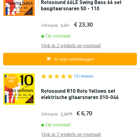
Rotosound 66LE Swing Bass 66 set
basgitaarsnaren 50 - 110
€ 23,30
Adviesprijs
€ 31,-
Op voorraad
Ook in
2 winkels
op voorraad
In mijn winkelwagen
12 reviews
Popu
lair
Rotosound R10 Roto Yellows set
elektrische gitaarsnaren 010-046
€ 6,70
Adviesprijs
€ 10,70
Op voorraad
Ook in
3 winkels
op voorraad