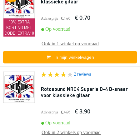
klassieke gitaar
€ 0,70
Adviesprijs
€ 4,30
10% EXTRA
KORTING MET
Op voorraad
CODE: EXTRA10
Ook in
1 winkel
op voorraad
In mijn winkelwagen
2 reviews
Rotosound NRC4 Superia D-4 D-snaar
voor klassieke gitaar
€ 3,90
Adviesprijs
€ 4,96
Op voorraad
Ook in
2 winkels
op voorraad