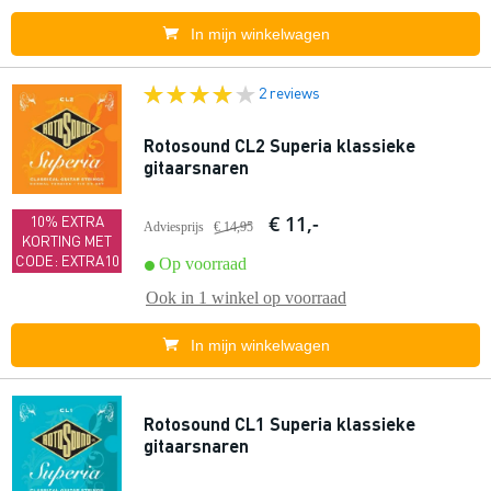
In mijn winkelwagen
2 reviews
Rotosound CL2 Superia klassieke
gitaarsnaren
€ 11,-
10% EXTRA
Adviesprijs
€ 14,95
KORTING MET
CODE: EXTRA10
Op voorraad
Ook in
1 winkel
op voorraad
In mijn winkelwagen
Rotosound CL1 Superia klassieke
gitaarsnaren