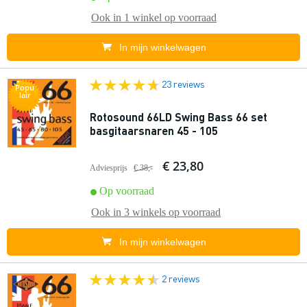
Ook in
1 winkel
op voorraad
In mijn winkelwagen
23 reviews
Popu
lair
Rotosound 66LD Swing Bass 66 set
basgitaarsnaren 45 - 105
€ 23,80
Adviesprijs
€ 38,-
Op voorraad
Ook in
3 winkels
op voorraad
In mijn winkelwagen
2 reviews