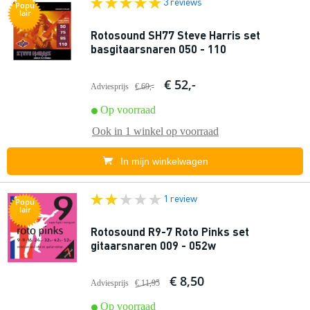
3 reviews
Popu
lair
Rotosound SH77 Steve Harris set
basgitaarsnaren 050 - 110
€ 52,-
Adviesprijs
€ 69,-
Op voorraad
Ook in
1 winkel
op voorraad
In mijn winkelwagen
1 review
Popu
lair
Rotosound R9-7 Roto Pinks set
gitaarsnaren 009 - 052w
€ 8,50
Adviesprijs
€ 11,95
Op voorraad