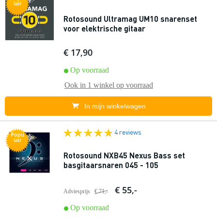
lair
Rotosound Ultramag UM10 snarenset
voor elektrische gitaar
€ 17,90
Op voorraad
Ook in
1 winkel
op voorraad
In mijn winkelwagen
4 reviews
Popu
lair
Rotosound NXB45 Nexus Bass set
basgitaarsnaren 045 - 105
€ 55,-
Adviesprijs
€ 71,-
Op voorraad