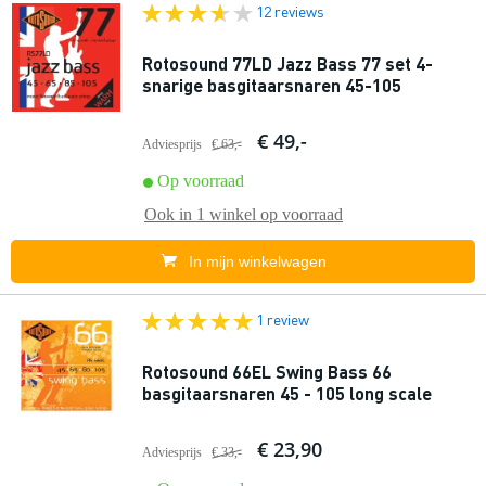
12 reviews
Rotosound 77LD Jazz Bass 77 set 4-
snarige basgitaarsnaren 45-105
€ 49,-
Adviesprijs
€ 63,-
Op voorraad
Ook in
1 winkel
op voorraad
In mijn winkelwagen
1 review
Rotosound 66EL Swing Bass 66
basgitaarsnaren 45 - 105 long scale
€ 23,90
Adviesprijs
€ 33,-