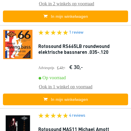
Ook in
2 winkels
op voorraad
In mijn winkelwagen
1 review
Rotosound RS665LB roundwound
elektrische bassnaren .035-.120
€ 30,-
Adviesprijs
€ 42,-
Op voorraad
Ook in
1 winkel
op voorraad
In mijn winkelwagen
4 reviews
Rotosound MAS11 Michael Amott