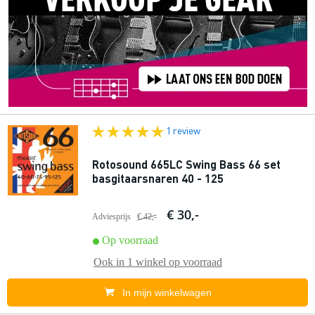
1 review
Rotosound 665LC Swing Bass 66 set
basgitaarsnaren 40 - 125
€ 30,-
Adviesprijs
€ 42,-
Op voorraad
Ook in
1 winkel
op voorraad
In mijn winkelwagen