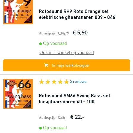
Rotosound RH9 Roto Orange set
elektrische gitaarsnaren 009 - 046
€ 5,90
Adviesprijs
€ 10,70
Op voorraad
Ook in
1 winkel
op voorraad
In mijn winkelwagen
2 reviews
Rotosound SM66 Swing Bass set
basgitaarsnaren 40 - 100
€ 22,-
Adviesprijs
€ 33,-
Op voorraad