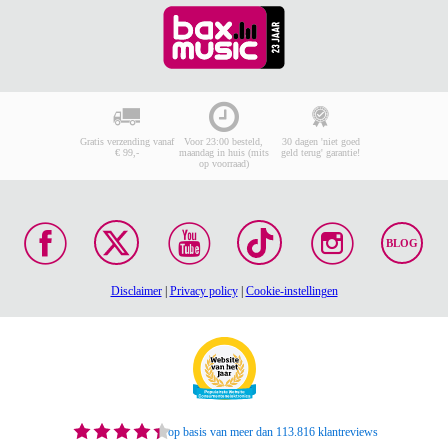
Gratis verzending vanaf
Voor 23:00 besteld,
30 dagen 'niet goed
€ 99,-
maandag in huis (mits
geld terug' garantie!
op voorraad)
BLOG
Disclaimer
|
Privacy policy
|
Cookie-instellingen
op basis van meer dan 113.816 klantreviews