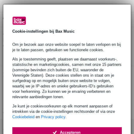
Gratis ophalen in de winkel
Cookie-instellingen bij Bax Music
Rotosound 88LD Tru Bass 88
Twijfel je of de
basgitaarsnaren 65 - 115 long scale
bij je past? Doe de
Om je bezoek aan onze website soepel te laten verlopen en bij
check.
je te laten passen, gebruiken we functionele cookies.
Start de check
Als je toestemming geeft, plaatsen we daarnaast voorkeurs-,
statistische en marketingcookies, samen met onze 15 partners
(sommige bevinden zich buiten de EU, waaronder de
Productinformatie
Verenigde Staten). Deze cookies stellen ons in staat om je
surfgedrag op en mogelijk buiten onze website te volgen,
geschikt voor 4-snarige basgitaar
waarbij we je IP-adres en unieke gebruikers-ID’s gebruiken
voor herkenning. Zo kunnen we je ervaring verbeteren en
diktes: 65-75-100-115
relevante aanbiedingen tonen.
gekleurde ball-ends
Je kunt je cookievoorkeuren op elk moment aanpassen of
Bekijk alle productspecificaties
intrekken via de cookie-instellingen rechtsonder of via onze
Cookiebeleid
en
Privacy policy
.
Accessoires (1)
Accepteren