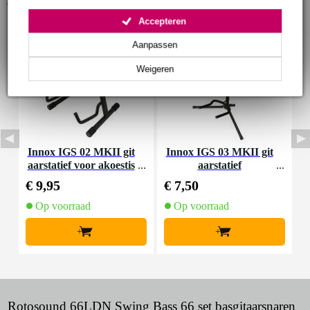
Accepteren
Aanpassen
Weigeren
Innox IGS 02 MKII git
Innox IGS 03 MKII git
D
aarstatief voor akoestis
aarstatief
a
che gitaar
€ 9,95
€ 7,50
€
Op voorraad
Op voorraad
+
+
Rotosound 66LDN Swing Bass 66 set basgitaarsnaren