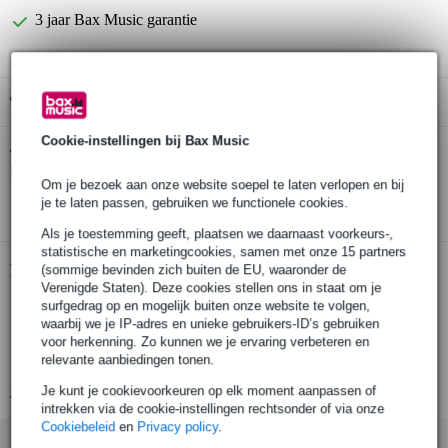
3 jaar Bax Music garantie
Gratis ophalen in de winkel
Cookie-instellingen bij Bax Music
Rotosound 66LDN Swing Bass 66 set
Twijfel je of de
basgitaarsnaren 45-105 nikkel
bij je past? Doe de check.
Om je bezoek aan onze website soepel te laten verlopen en bij
Start de check
je te laten passen, gebruiken we functionele cookies.
Als je toestemming geeft, plaatsen we daarnaast voorkeurs-,
statistische en marketingcookies, samen met onze 15 partners
Productinformatie
(sommige bevinden zich buiten de EU, waaronder de
Verenigde Staten). Deze cookies stellen ons in staat om je
geschikt voor 4-snarige basgitaar
surfgedrag op en mogelijk buiten onze website te volgen,
waarbij we je IP-adres en unieke gebruikers-ID’s gebruiken
diktes: 45-65-85-105
voor herkenning. Zo kunnen we je ervaring verbeteren en
gekleurde ball-ends
relevante aanbiedingen tonen.
Bekijk alle productspecificaties
Je kunt je cookievoorkeuren op elk moment aanpassen of
intrekken via de cookie-instellingen rechtsonder of via onze
Cookiebeleid
en
Privacy policy
.
Accessoires (23)