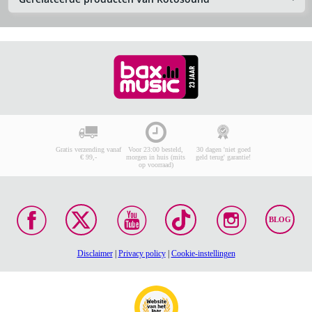
Gratis verzending vanaf
Voor 23:00 besteld,
30 dagen 'niet goed
€ 99,-
morgen in huis (mits
geld terug' garantie!
op voorraad)
BLOG
Disclaimer
|
Privacy policy
|
Cookie-instellingen