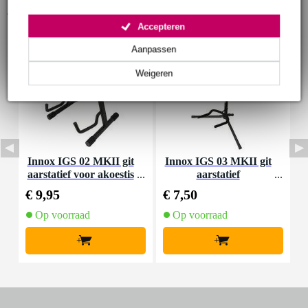
Accessoires (23)
Accepteren
Aanpassen
Weigeren
Innox IGS 02 MKII git
Innox IGS 03 MKII git
D
aarstatief voor akoestis
aarstatief
a
che gitaar
€ 9,95
€ 7,50
€
Op voorraad
Op voorraad
+
+