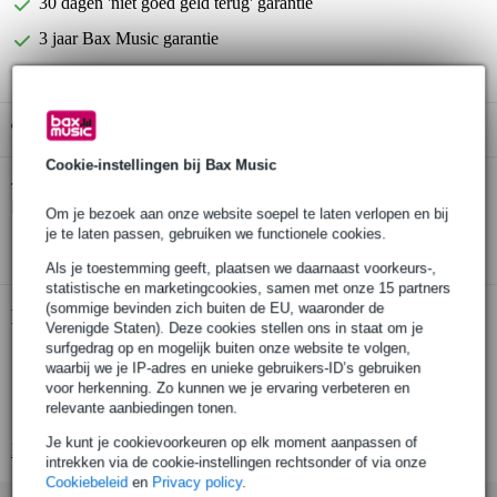
30 dagen 'niet goed geld terug' garantie
3 jaar Bax Music garantie
Gratis ophalen in de winkel
Cookie-instellingen bij Bax Music
Rotosound 66LN Swing Bass 66 set
Twijfel je of de
basgitaarsnaren 45-100 nikkel
bij je past? Doe de check.
Om je bezoek aan onze website soepel te laten verlopen en bij
je te laten passen, gebruiken we functionele cookies.
Start de check
Als je toestemming geeft, plaatsen we daarnaast voorkeurs-,
statistische en marketingcookies, samen met onze 15 partners
(sommige bevinden zich buiten de EU, waaronder de
Productinformatie
Verenigde Staten). Deze cookies stellen ons in staat om je
surfgedrag op en mogelijk buiten onze website te volgen,
geschikt voor 4-snarige basgitaar
waarbij we je IP-adres en unieke gebruikers-ID’s gebruiken
diktes: 45-65-80-100
voor herkenning. Zo kunnen we je ervaring verbeteren en
relevante aanbiedingen tonen.
gekleurde ball-ends
Je kunt je cookievoorkeuren op elk moment aanpassen of
Bekijk alle productspecificaties
intrekken via de cookie-instellingen rechtsonder of via onze
Cookiebeleid
en
Privacy policy
.