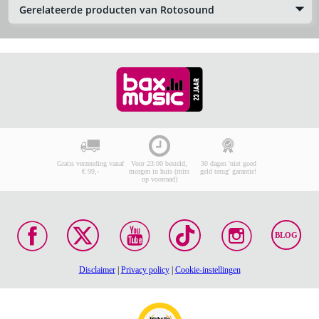
Gerelateerde producten van Rotosound
Gratis verzending vanaf
Voor 23:00 besteld,
30 dagen 'niet goed
€ 99,-
morgen in huis (mits
geld terug' garantie!
op voorraad)
BLOG
Disclaimer
|
Privacy policy
|
Cookie-instellingen