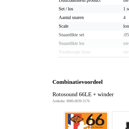
Duurzaamheid product
nie
Set / los
1 s
Aantal snaren
4
Scale
lon
Snaardikte set
.05
Snaardikte los
nie
Toonhoogte losse
nie
basgitaarsnaar
Materiaal snaren
sta
Omwinding
ro
Combinatievoordeel
Taper-wound
Voorzien van coating
Rotosound 66LE + winder
Artikelnr: 9000-0039-5170
Gewicht en afmetingen inclusief verpakking
Gewicht
10
(incl. verpakking)
Afmeting
16,
(incl. verpakking)