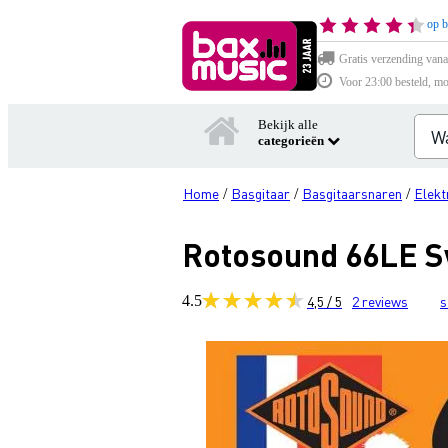
op b
Gratis verzending vana
Voor 23:00 besteld, mo
Bekijk alle
categorieën
Home
Basgitaar
Basgitaarsnaren
Elekt
/
/
/
Rotosound 66LE Sw
4.5
4,5 / 5
2
reviews
s