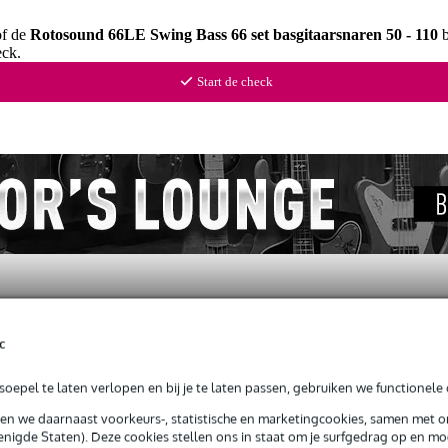
of de
Rotosound 66LE Swing Bass 66 set basgitaarsnaren 50 - 110
b
ck.
Start de check
c
ews
(2)
oepel te laten verlopen en bij je te laten passen, gebruiken we functionele 
gitaarsnaren 50 - 110
sen we daarnaast voorkeurs-, statistische en marketingcookies, samen met 
nigde Staten). Deze cookies stellen ons in staat om je surfgedrag op en mog