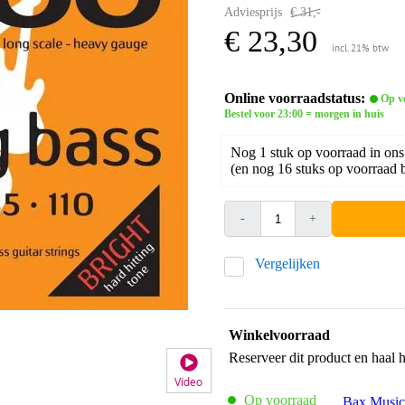
Adviesprijs
€ 31,-
€ 23,30
incl. 21% btw
Online voorraadstatus:
Op v
Bestel voor 23:00 = morgen in huis
Nog 1 stuk op voorraad in ons
(en nog 16 stuks op voorraad b
-
+
Vergelijken
Winkelvoorraad
Reserveer dit product en haal 
Video
Op voorraad
Bax Music