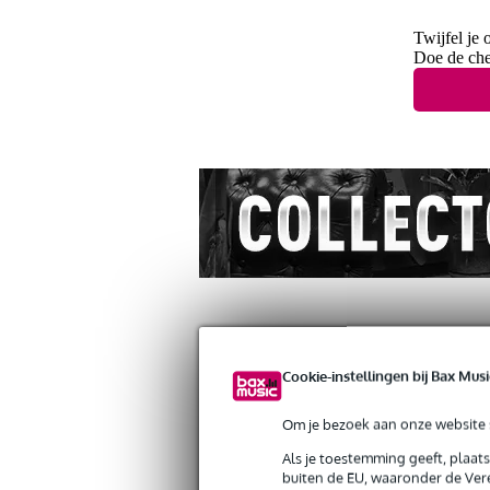
Twijfel je 
Doe de che
Cookie-instellingen bij Bax Musi
Productinformatie
Video's (1)
Revi
Om je bezoek aan onze website s
Rotosound 66LE Swing Bass 66 set bas
Als je toestemming geeft, plaat
Artikelnr:
9000-0004-9551
buiten de EU, waaronder de Vere
Servicebelofte