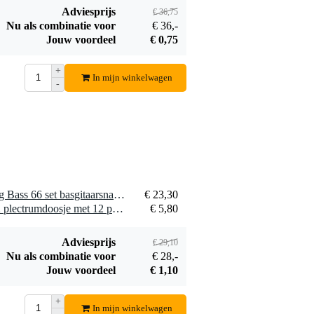
Adviesprijs
€ 36,75
Nu als combinatie voor
€ 36,-
Jouw voordeel
€ 0,75
Innox IGS 07
Devine GIT3
elektrische gitaar
Classic gitaarkabel
+
€ 12,50
€ 12,50
In mijn winkelwagen
standaard
mono jack-jack
-
haaks 3 meter
Bestel mee
Bestel mee
1 x Rotosound 66LE Swing Bass 66 set basgitaarsnaren 50 - 110
€ 23,30
1 x Bax Music PickBox-12 plectrumdoosje met 12 plectrums (0.46 mm)
€ 5,80
Adviesprijs
€ 29,10
Nu als combinatie voor
€ 28,-
Jouw voordeel
€ 1,10
+
In mijn winkelwagen