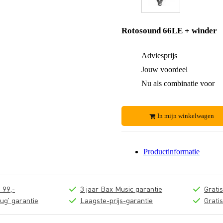
Rotosound 66LE + winder
Adviesprijs
Jouw voordeel
Nu als combinatie voor
In mijn winkelwagen
Productinformatie
 99,-
3 jaar Bax Music garantie
Grati
ug' garantie
Laagste-prijs-garantie
Grati