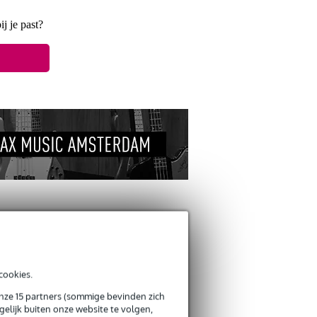
ij je past?
ANDEREN KOCHTEN
OOK
cookies.
onze 15 partners (sommige bevinden zich
elijk buiten onze website te volgen,