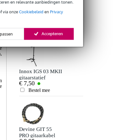
eteren en relevante aanbiedingen tonen.
of via onze
Cookiebeleid
en
Privacy
Innox IGS 02 MKII
Fazley PB01
gitaarstatief voor
plectrumhouder
€ 9,95
€ 2,95
akoestische gitaar
Bestel mee
Bestel mee
Accepteren
passen
e
,
Innox IGS 03 MKII
Devine GIT3/B
gitaarstatief
jack 2p - jack 2p
n
€ 7,50
€ 9,95
haaks gitaarkabel 3
e
meter
Bestel mee
Bestel mee
Devine GIT 55
Devine GIT6/B
PRO gitaarkabel
jack 2p - jack 2p