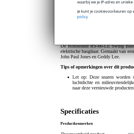
waarbij we je IP-adres en uniek
Je kunt je cookievoorkeuren op 
Bax Music Garantie
: Op dit product kri
policy
.
Op dit product krijg je 3 jaar Bax Music Gara
Algemeen
De Rotosound RS-66-LE Swing Bass Lo
elektrische basgitaar. Gemaakt van een
John Paul Jones en Geddy Lee.
Tips of opmerkingen over dit produ
Let op: Deze snaren worden si
luchtdichte en milieuvriendel
naar deze vernieuwde producten 
Specificaties
Productkenmerken