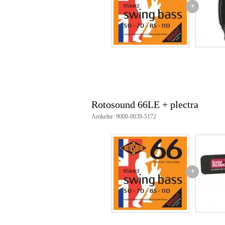
+
Productspecificaties
snarenset voor elektrische 4-snar
materiaal: roestvrijstaal
swingbass
roundwound
longscale
snaardiameter: .050/110
gekleurde ball-ends
luchtdichte en milieuvriendelijk
Rotosound 66LE + plectra
Artikelnr: 9000-0039-5172
+