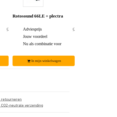
Rotosound 66LE + plectra
€ 36,75
Adviesprijs
€ 29,10
€ 0,75
Jouw voordeel
€ 1,10
€ 36,-
Nu als combinatie voor
€ 28,-
In mijn winkelwagen
s retourneren
s CO2-neutrale verzending