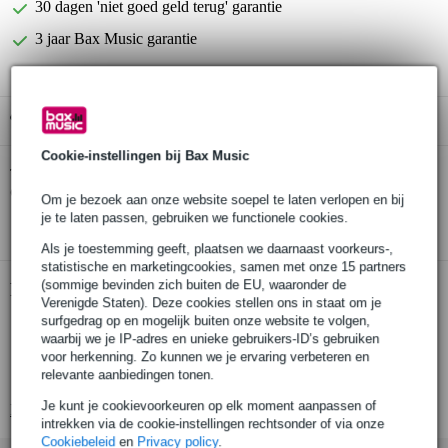
30 dagen 'niet goed geld terug' garantie
3 jaar Bax Music garantie
Gratis ophalen in de winkel
Cookie-instellingen bij Bax Music
D'Addario EPS160 snarenset voor
Twijfel je of de
elektrische basgitaar
bij je past? Doe de check.
Om je bezoek aan onze website soepel te laten verlopen en bij
je te laten passen, gebruiken we functionele cookies.
Start de check
Als je toestemming geeft, plaatsen we daarnaast voorkeurs-,
statistische en marketingcookies, samen met onze 15 partners
(sommige bevinden zich buiten de EU, waaronder de
Productinformatie
Verenigde Staten). Deze cookies stellen ons in staat om je
surfgedrag op en mogelijk buiten onze website te volgen,
set van 4 snaren
waarbij we je IP-adres en unieke gebruikers-ID’s gebruiken
geschikt voor: elektrische basgitaar
voor herkenning. Zo kunnen we je ervaring verbeteren en
relevante aanbiedingen tonen.
long scale
Je kunt je cookievoorkeuren op elk moment aanpassen of
Bekijk alle productspecificaties
intrekken via de cookie-instellingen rechtsonder of via onze
Cookiebeleid
en
Privacy policy
.