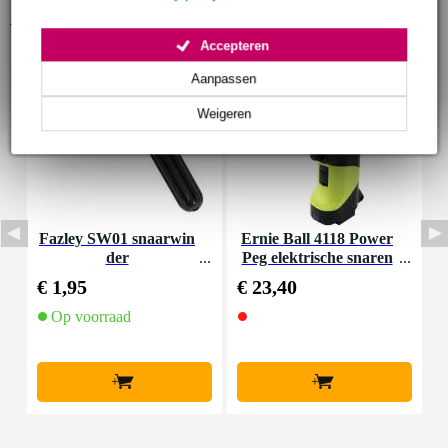
Accessoires (3)
Accepteren
Aanpassen
Weigeren
Fazley SW01 snaarwin
Ernie Ball 4118 Power
D
der
Peg elektrische snaren
o
winder
€ 1,95
€ 23,40
€
Op voorraad
O
l
+
+