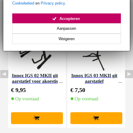
Cookiebeleid
en
Privacy policy
.
Accessoires (14)
Accepteren
Aanpassen
Weigeren
Innox IGS 02 MKII git
Innox IGS 03 MKII git
D
aarstatief voor akoestis
aarstatief
r
che gitaar
€ 9,95
€ 7,50
€
Op voorraad
Op voorraad
+
+