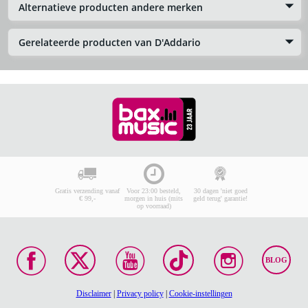
Alternatieve producten andere merken
Gerelateerde producten van D'Addario
Gratis verzending vanaf
Voor 23:00 besteld,
30 dagen 'niet goed
€ 99,-
morgen in huis (mits
geld terug' garantie!
op voorraad)
BLOG
Disclaimer
|
Privacy policy
|
Cookie-instellingen