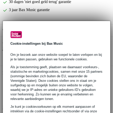
30 dagen 'niet goed geld terug' garantie
3 jaar Bax Music garantie
Gratis ophalen in de winkel
D'Addario 50PLJS01 gitaarband planet-lock
Cookie-instellingen bij Bax Music
Twijfel je of de
JS Skull n Bones
bij je past? Doe de check.
Om je bezoek aan onze website soepel te laten verlopen en bij
Start de check
je te laten passen, gebruiken we functionele cookies.
Als je toestemming geeft, plaatsen we daarnaast voorkeurs-,
statistische en marketingcookies, samen met onze 15 partners
Productinformatie
(sommige bevinden zich buiten de EU, waaronder de
Verenigde Staten). Deze cookies stellen ons in staat om je
stijlvolle gitaarband
surfgedrag op en mogelijk buiten onze website te volgen,
ontwerp van Joe Satriani
waarbij we je IP-adres en unieke gebruikers-ID’s gebruiken
voor herkenning. Zo kunnen we je ervaring verbeteren en
handig slotsysteem voor gebruik met standaard
relevante aanbiedingen tonen.
bevestigingspunten/strap pins
Je kunt je cookievoorkeuren op elk moment aanpassen of
Bekijk alle productspecificaties
intrekken via de cookie-instellingen rechtsonder of via onze