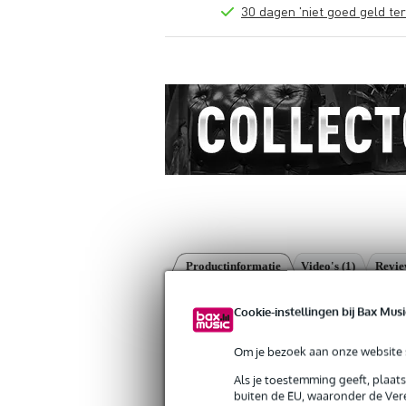
30 dagen 'niet goed geld ter
Productinformatie
Video's (1)
Revi
Ortega Humibuster80 klankgat demper
Cookie-instellingen bij Bax Musi
Artikelnr:
9000-0043-0131
Servicebelofte
Om je bezoek aan onze website s
Als je toestemming geeft, plaat
Bax Music Garantie
: Op dit product kri
buiten de EU, waaronder de Vere