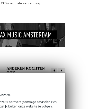
s CO2-neutrale verzending
ANDEREN KOCHTEN
OOK
cookies.
onze 15 partners (sommige bevinden zich
Innox IGS 02 MKII
Innox IGS 04
elijk buiten onze website te volgen,