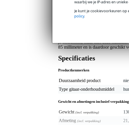
waarbij we je IP-adres en uniek
Op dit product krijg je 3 jaar Bax Music Gara
Je kunt je cookievoorkeuren op 
policy
.
Algemeen
Ortega biedt met de Humibuster80 
klankgatdemper, waardoor je ongewens
Humibuster ook als bevochtiger. Een t
je instrument, maar met deze humidie
85 millimeter en is daardoor geschikt v
Specificaties
Productkenmerken
Duurzaamheid product
nie
Type gitaar-onderhoudsmiddel
hum
Gewicht en afmetingen inclusief verpakking
Gewicht
13
(incl. verpakking)
Afmeting
21,
(incl. verpakking)