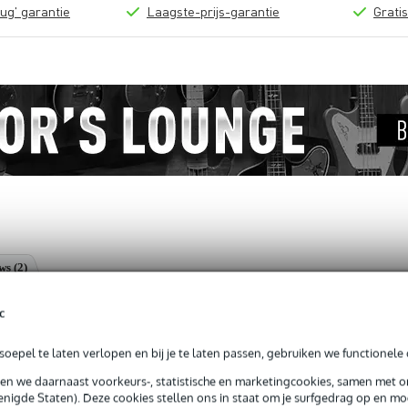
ug' garantie
Laagste-prijs-garantie
Grati
ews
(2)
 en bevochtiger
c
oepel te laten verlopen en bij je te laten passen, gebruiken we functionele 
sen we daarnaast voorkeurs-, statistische en marketingcookies, samen met 
jg je 3 jaar Bax Music Garantie.
nigde Staten). Deze cookies stellen ons in staat om je surfgedrag op en mog