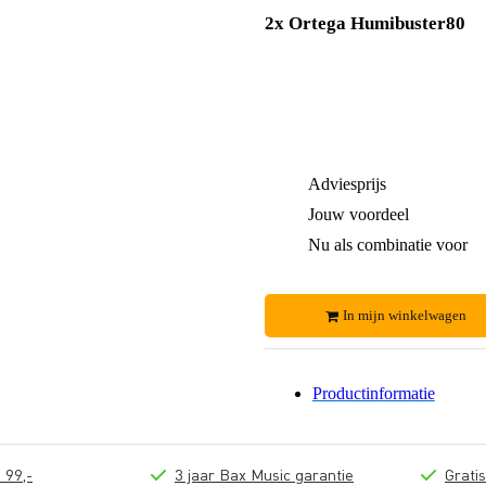
2x Ortega Humibuster80
Adviesprijs
Jouw voordeel
Nu als combinatie voor
In mijn winkelwagen
Productinformatie
 99,-
3 jaar Bax Music garantie
Grati