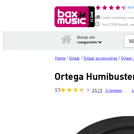
op b
Gratis verzending vana
Voor 23:00 besteld, ma
Bekijk alle
categorieën
Home
Gitaar
Gitaar accessoires
Gitaar
/
/
/
Ortega Humibuster
3.5
3,5 / 5
2
reviews
s