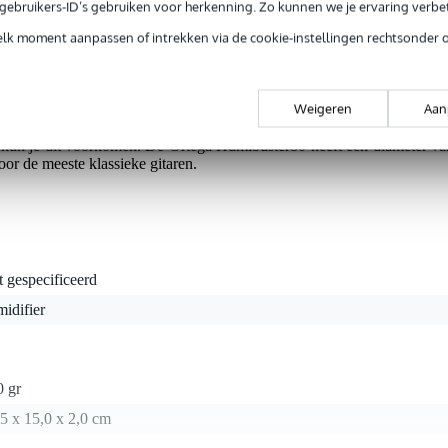
e gebruikers-ID’s gebruiken voor herkenning. Zo kunnen we je ervaring verb
ntie.
elk moment aanpassen of intrekken via de cookie-instellingen rechtsonder 
een alles-in-één-oplossing. Je kunt hem namelijk gebruiken al
Weigeren
Aan
te feedback tegen kunt gaan tijdens optredens. Daarnaast fungeert d
e lage luchtvochtigheid kan een negatief effect hebben op de klank va
r kun je dit voorkomen. De Ortega Humibuster80 heeft een diameter va
oor de meeste klassieke gitaren.
t gespecificeerd
idifier
0 gr
5 x 15,0 x 2,0 cm