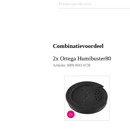
Productspecificaties
Ortega Humibuster80
klankgatdemper om feedba
humidifier om de luchtvoc
diameter: 85 mm
geschikt voor de meeste klassiek
Combinatievoordeel
2x Ortega Humibuster80
Artikelnr: 9000-0043-0138
2x