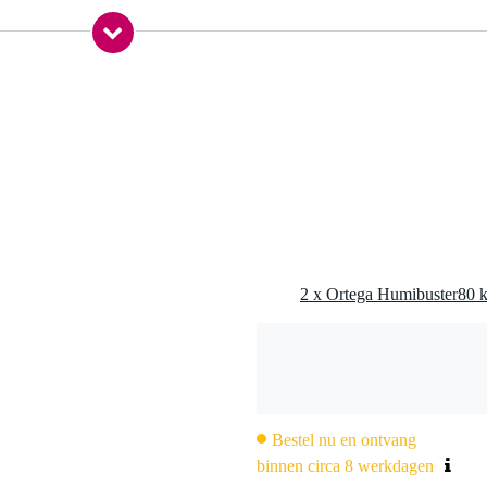
ck tegen te gaan
htigheid constant te houden
e gitaren
Bestel nu en ontvang
binnen circa 8 werkdagen