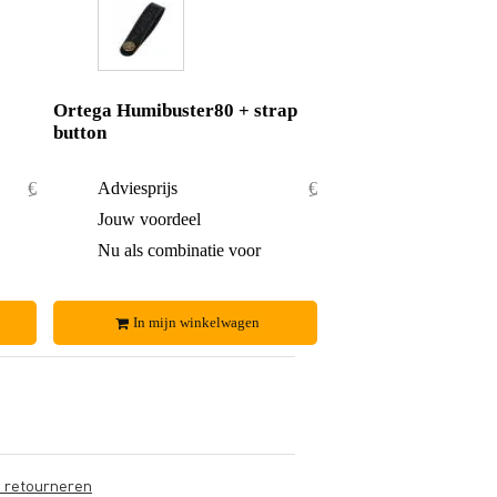
Ortega Humibuster80 + strap
button
€ 42,40
Adviesprijs
€ 26,70
€ 2,40
Jouw voordeel
€ 1,70
€ 40,-
Nu als combinatie voor
€ 25,-
In mijn winkelwagen
s retourneren