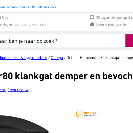
asis van meer dan 113.816 klantreviews
f € 99,-
30 dagen 'niet goed geld te
andag in huis (mits op voorraad)
Laagste-prijs-garantie
-humidifiers & hygrometers
Ortega
Ortega Humibuster80 klankgat demper
/
/
80 klankgat demper en bevoch
chrijf een review