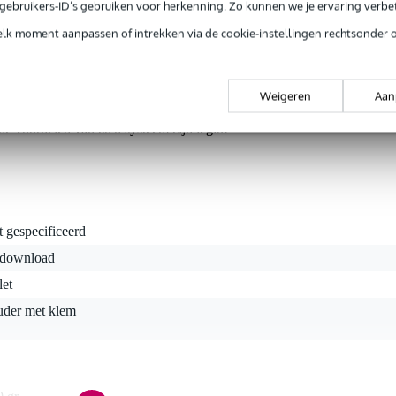
e gebruikers-ID’s gebruiken voor herkenning. Zo kunnen we je ervaring verb
elk moment aanpassen of intrekken via de cookie-instellingen rechtsonder 
Bundle is handig als je interesse hebt in het handsfree omslaan va
n bundel met de iRig BlueTurn en de iKlip Xpand. Deze zijn ook lo
Weigeren
Aan
 bij elkaar in een handig bundeltje! Virtuele bladmuziek wordt steed
partituren op je tablet. Met je voet een bladzijde 'omslaan' iets da
de voordelen van zo'n systeem zijn legio!
t gespecificeerd
, download
let
uder met klem