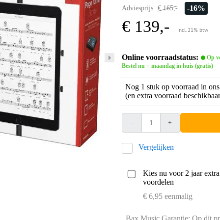
-16%
Adviesprijs
€ 165,-
€ 139,-
incl. 21% btw
Online voorraadstatus:
Op v
Bestel nu = maandag in huis (gratis)
Nog 1 stuk op voorraad in ons
(en extra voorraad beschikbaar 
-
+
Vergelijken
Kies nu voor 2 jaar extr
voordelen
€ 6,95 eenmalig
Bax Music Garantie: Op dit pr