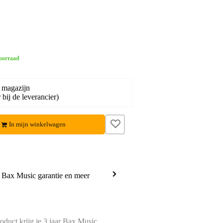
oorraad
 magazijn
bij de leverancier)
In mijn winkelwagen
a Bax Music garantie en meer
oduct krijg je 3 jaar Bax Music