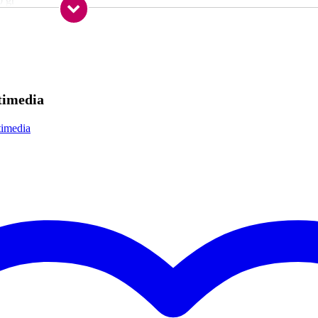
0 gr
0 x 22,0 x 7,0 cm
er Bundle
timedia
timedia
blets met schermafmetingen van 7 tot 12.9 inch
ir en iPad mini en iPad Pro
lbaar van minimaal 153.5 mm tot maximaal 220.8 mm
timale afstelling
tand
: 30 mm
pps en bladmuziek of tekst
abiele montage
 dankzij kogelgewricht
 horizontale en verticale apps
talië
ermoplast