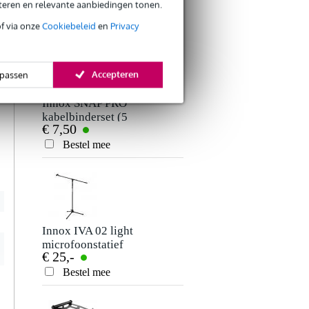
€ 19,-
met hengelarm
eteren en relevante aanbiedingen tonen.
Je beoordeling
Bestel mee
of via onze
Cookiebeleid
en
Privacy
Je ervaring
n
s
Accepteren
passen
s
t
Innox SNAP PRO
kabelbinderset (5
€ 7,50
stuks)
Bestel mee
Verstuur
Innox IVA 02 light
microfoonstatief
€ 25,-
Bestel mee