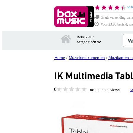
op b
Gratis verzending vana
Voor 23:00 besteld, ma
Bekijk alle
categorieën
Home
Muziekinstrumenten
Muzikanten-a
/
/
IK Multimedia Tab
0
nog geen reviews
s