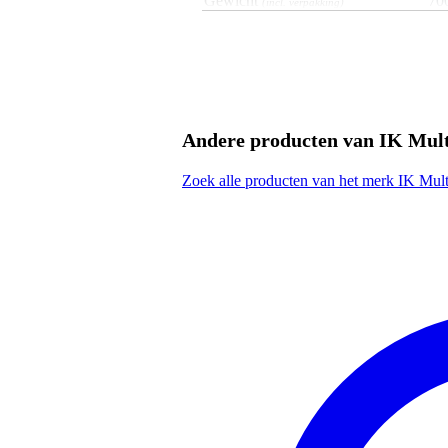
Gewicht
70
(incl. verpakking)
Afmeting
32,
(incl. verpakking)
Productspecificaties
IK Multimedia Tablet Page Turn
set met:
Andere producten van IK Mul
iKlip Xpand
iRig BlueTurn
eigenschappen iKlip Xpand:
Zoek alle producten van het merk IK Mul
tablethouder
voor Apple- en Android-ta
geschikt voor iPad, iPad A
houder in breedte verste
solide veersysteem voor op
past op iedere microfoons
maximale statiefdiameter
ideaal voor gebruik met a
licht van gewicht, voor st
instelbaar in vele posities
360 graden draaibaar, voor
ontworpen en gemaakt in I
vervaardigd van stevig th
gewicht: 230 gr