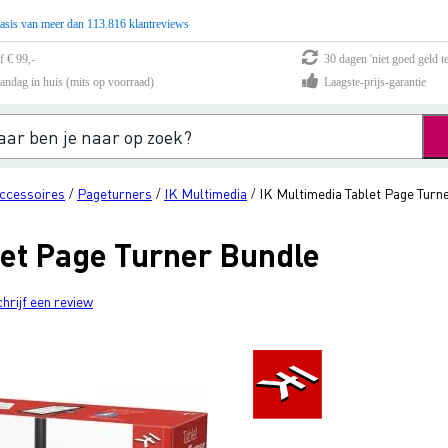
asis van meer dan 113.816 klantreviews
f € 99,-
30 dagen 'niet goed geld te
andag in huis (mits op voorraad)
Laagste-prijs-garantie
ccessoires
Pageturners
IK Multimedia
IK Multimedia Tablet Page Turn
/
/
/
let Page Turner Bundle
chrijf een review