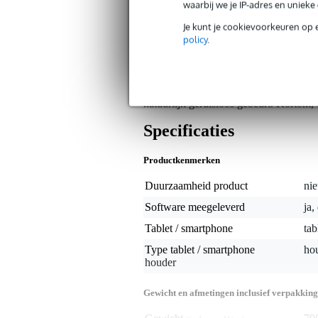
waarbij we je IP-adres en uniek
Je kunt je cookievoorkeuren op 
Algemeen
policy
.
De IK Multimedia Tablet Page Turner 
virtuele bladmuziek. Het gaat om ee
verkrijgbaar, maar hier zitten ze dus
populairder. Want ga maar na; als je 
natuurlijk geruisloos gebeurt. Kortom, 
Specificaties
Productkenmerken
Duurzaamheid product
nie
Software meegeleverd
ja
Tablet / smartphone
tab
Type tablet / smartphone
ho
houder
Gewicht en afmetingen inclusief verpakking