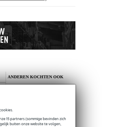
ANDEREN KOCHTEN OOK
Schrijf zelf een review
Je naam
cookies.
Er zijn nog geen reviews voor dit product.
Innox IVA 12
onze 15 partners (sommige bevinden zich
microfoonstatief
elijk buiten onze website te volgen,