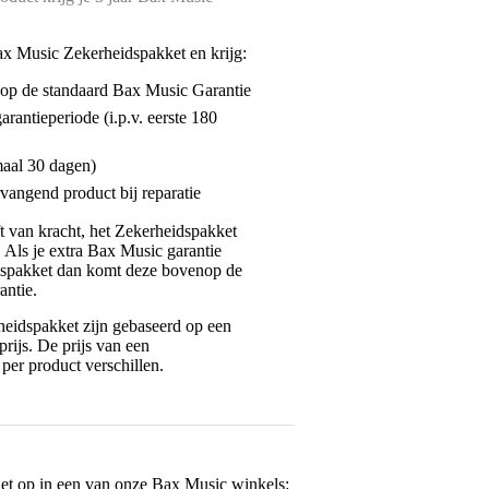
ax Music Zekerheidspakket en krijg:
enop de standaard Bax Music Garantie
garantieperiode (i.p.v. eerste 180
maal 30 dagen)
vangend product bij reparatie
jft van kracht, het Zekerheidspakket
. Als je extra Bax Music garantie
dspakket dan komt deze bovenop de
antie.
eidspakket zijn gebaseerd op een
rijs. De prijs van een
per product verschillen.
het op in een van onze
Bax Music winkels
: