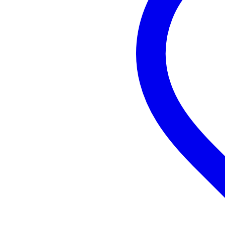
eigenschappen BlueTurn:
draadloze pageturner met 
verbinding: Bluetooth Lo
afmetingen: 126 mm x 9
zuinig batterijverbruik
lichtgewicht: 125 g
maximaal bereik: 10 meter
werkt op 2 AAA-batterije
werkt o.a. met de volgend
Adobe Acrobat Rea
Avid Sorch
DeepDish GigBook
forScore+
GuitarTapp PRO - 
iKlip Stage for iPad
iReal Pro - Music 
Loopy HD
MobileSheets
Musicnotes Sheet M
Scorecerer
Set List Maker
SongBook
Stage Traxx
Teleprompt+ 3
unrealBook