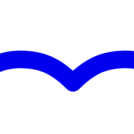
strenge eisen
met meer dan 20 jaar ervaring
ersoneel en geavanceerde lasrobots
EN AW-6082 T6 aluminiumlegering
uis met 2mm wanddikte
1/8 deel)
pinnen en clips