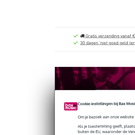
Gratis verzending vanaf €
30 dagen 'niet goed geld ter
Cookie-instellingen bij Bax Musi
Om je bezoek aan onze website s
Als je toestemming geeft, plaat
Productinformatie
Reviews
(0)
Down
buiten de EU, waaronder de Vere