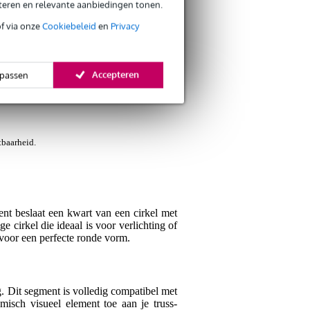
eteren en relevante aanbiedingen tonen.
Schrijf zelf een r
of via onze
Cookiebeleid
en
Privacy
Je naam
Er zijn nog geen reviews
Accepteren
passen
Je beoordeling
baarheid.
Je ervaring
ent beslaat een kwart van een cirkel met
 cirkel die ideaal is voor verlichting of
voor een perfecte ronde vorm.
Verstuur
Dit segment is volledig compatibel met
isch visueel element toe aan je truss-