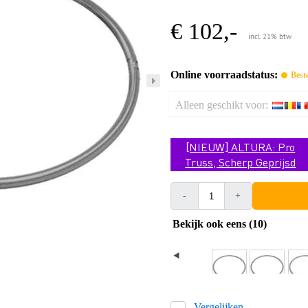
€ 102,-
incl. 21% btw
Online voorraadstatus:
Best
Alleen geschikt voor:
[NIEUW] ALTURA: Pro
Truss, Scherp Geprijsd
-
+
Bekijk ook eens (10)
Vergelijken