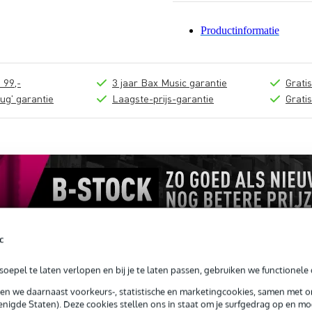
Productinformatie
 99,-
3 jaar Bax Music garantie
Grati
ug' garantie
Laagste-prijs-garantie
Grati
c
oepel te laten verlopen en bij je te laten passen, gebruiken we functionele 
sen we daarnaast voorkeurs-, statistische en marketingcookies, samen met 
loads (2)
nigde Staten). Deze cookies stellen ons in staat om je surfgedrag op en mog