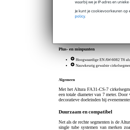
waarbij we je IP-adres en uniek
Altura FA31-CS-7 cirkelsegment voor 
Je kunt je cookievoorkeuren op 
Artikelnr:
9000-0154-4242
policy
.
Servicebelofte
Bax Music Garantie
: Op dit product kri
Op dit product krijg je 3 jaar Bax Music Gara
Plus- en minpunten
Hoogwaardige EN AW-6082 T6 alum
Nauwkeurig gewalste cirkelsegmente
Algemeen
Met het Altura FA31-CS-7 cirkelsegmen
een totale diameter van 7 meter. Door v
decoratieve doeleinden bij evenemente
Duurzaam en compatibel
Net als de rechte segmenten is de Al
single tube systemen van merken zoa