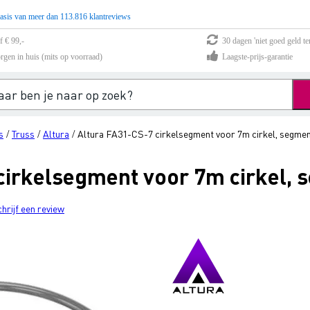
asis van meer dan 113.816 klantreviews
f € 99,-
30 dagen 'niet goed geld te
rgen in huis (mits op voorraad)
Laagste-prijs-garantie
s
Truss
Altura
Altura FA31-CS-7 cirkelsegment voor 7m cirkel, segmen
/
/
/
cirkelsegment voor 7m cirkel, 
chrijf een review