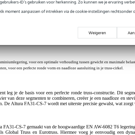
e gebruikers-ID’s gebruiken voor herkenning. Zo kunnen we je ervaring verb
7m cirkel, segment 1/8
elk moment aanpassen of intrekken via de cookie-instellingen rechtsonder 
Weigeren
Aan
jg je 3 jaar Bax Music Garantie.
ntie.
iniumlegering, voor een optimale verhouding tussen gewicht en maximale belast
n, voor een perfecte ronde vorm en naadloze aansluiting in je truss-cirkel.
t leg je de basis voor een perfecte ronde truss-constructie. Dit segm
ier van deze segmenten te combineren, creëer je een naadloze en stevige
n. De Altura FA31-CS-7 wordt met uiterste precisie gewalst, wat zorgt 
tura FA31-CS-7 gemaakt van de hoogwaardige EN AW-6082 T6 legering. 
ls Global Truss en Eurotruss. Hiermee voeg je eenvoudig een dynam