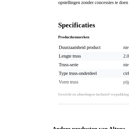
opstellingen zonder concessies te doen 
Specificaties
Productkenmerken
Duurzaamheid product
nie
Lengte truss
2.0
Truss-serie
nie
Type truss-onderdeel
cir
Vorm truss
pij
Gewicht en afmetingen inclusief verpakking
Gewicht
2,7
(incl. verpakking)
Afmeting
285
(incl. verpakking)
Productspecificaties
Andere producten van Altura