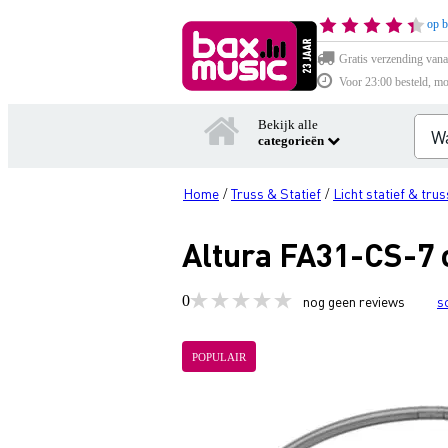
op b
Gratis verzending vana
Voor 23:00 besteld, mo
Bekijk alle
categorieën
Home
Truss & Statief
Licht statief & trus
/
/
Altura FA31-CS-7 
0
nog geen reviews
s
POPULAIR