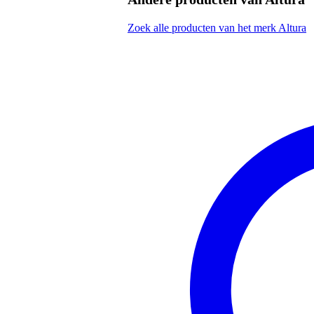
geproduceerd in Europa volgens 
gefabriceerd door een fabrikant 
Zoek alle producten van het merk Altura
productie door gekwalificeerd p
vervaardigd uit hoogwaardige 
voorzien van een 50mm hoofdb
segment van een 7 meter cirkel (
geleverd exclusief koppelingen, 
lengte: 280 cm
breedte: 30 cm
hoogte: 7 cm
gewicht: 2,7 kg