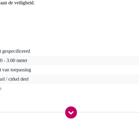
aan de veiligheid.
t gespecificeerd
0 - 3.00 meter
t van toepassing
kel / cirkel deel
p
 kg
,0 x 35,0 x 7,0 cm