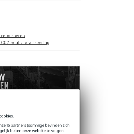
s retourneren
s CO2-neutrale verzending
cookies.
onze 15 partners (sommige bevinden zich
elijk buiten onze website te volgen,