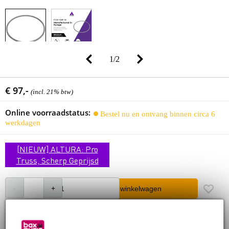
1
/
2
€ 97,-
(incl. 21% btw)
Online voorraadstatus:
Bestel nu en ontvang binnen circa 6
werkdagen
[NIEUW] ALTURA: Pro
Truss, Scherp Geprijsd
In winkelwagen
30 dagen 'niet goed geld terug' garantie