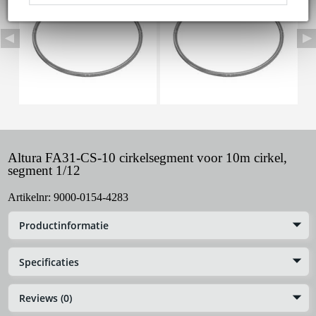
Altura FA31-CS-10 cirkelsegment voor 10m cirkel,
segment 1/12
Artikelnr:
9000-0154-4283
Productinformatie
Specificaties
Reviews (0)