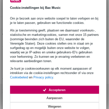
3 jaar Bax Music garantie
Cookie-instellingen bij Bax Music
Om je bezoek aan onze website soepel te laten verlopen en bij
je te laten passen, gebruiken we functionele cookies.
Alleen geschikt voor:
Als je toestemming geeft, plaatsen we daarnaast voorkeurs-,
Gratis ophalen in de winkel
statistische en marketingcookies, samen met onze 15 partners
(sommige bevinden zich buiten de EU, waaronder de
Verenigde Staten). Deze cookies stellen ons in staat om je
Productinformatie
surfgedrag op en mogelijk buiten onze website te volgen,
waarbij we je IP-adres en unieke gebruikers-ID’s gebruiken
geproduceerd in Europa volgens strenge eisen
voor herkenning. Zo kunnen we je ervaring verbeteren en
relevante aanbiedingen tonen.
gefabriceerd door een fabrikant met meer dan 20 jaar ervaring
Je kunt je cookievoorkeuren op elk moment aanpassen of
productie door gekwalificeerd personeel en geavanceerde lasrobots
intrekken via de cookie-instellingen rechtsonder of via onze
Bekijk alle productspecificaties
Cookiebeleid
en
Privacy policy
.
Accepteren
Bekijk ook eens (10)
Aanpassen
Weigeren