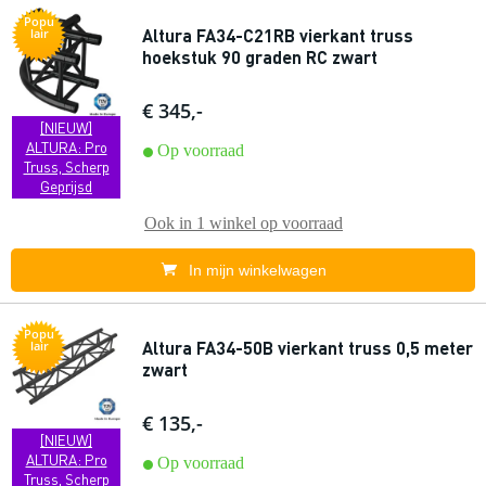
Popu
Altura FA34-C21RB vierkant truss
lair
hoekstuk 90 graden RC zwart
€ 345,-
[NIEUW]
ALTURA: Pro
Op voorraad
Truss, Scherp
Geprijsd
Ook in
1 winkel
op voorraad
In mijn winkelwagen
Popu
Altura FA34-50B vierkant truss 0,5 meter
lair
zwart
€ 135,-
[NIEUW]
ALTURA: Pro
Op voorraad
Truss, Scherp