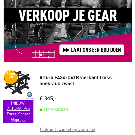
Popu
Altura FA34-C41B vierkant truss
lair
hoekstuk zwart
€ 345,-
[NIEUW]
ALTURA: Pro
Op voorraad
Truss, Scherp
Geprijsd
Ook in
1 winkel
op voorraad