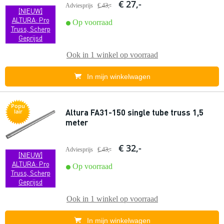
€ 27,-
Adviesprijs
€ 43,-
[NIEUW]
ALTURA: Pro
Op voorraad
Truss, Scherp
Geprijsd
Ook in
1 winkel
op voorraad
In mijn winkelwagen
Popu
Altura FA31-150 single tube truss 1,5
lair
meter
€ 32,-
Adviesprijs
€ 43,-
[NIEUW]
ALTURA: Pro
Op voorraad
Truss, Scherp
Geprijsd
Ook in
1 winkel
op voorraad
In mijn winkelwagen