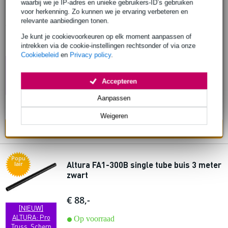
waarbij we je IP-adres en unieke gebruikers-ID’s gebruiken
voor herkenning. Zo kunnen we je ervaring verbeteren en
Popu
Altura FA34-300 vierkant truss 3 meter
lair
relevante aanbiedingen tonen.
Je kunt je cookievoorkeuren op elk moment aanpassen of
€ 269,-
intrekken via de cookie-instellingen rechtsonder of via onze
Adviesprijs
€ 270,-
Cookiebeleid
en
Privacy policy
.
[NIEUW]
Op voorraad
ALTURA: Pro
Truss, Scherp
Accepteren
Geprijsd
Aanpassen
Ook in
1 winkel
op voorraad
Weigeren
In mijn winkelwagen
Popu
Altura FA1-300B single tube buis 3 meter
lair
zwart
€ 88,-
[NIEUW]
ALTURA: Pro
Op voorraad
Truss, Scherp