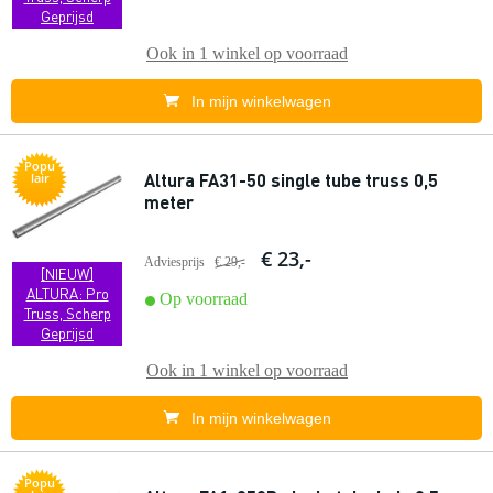
Geprijsd
Ook in
1 winkel
op voorraad
In mijn winkelwagen
Popu
Altura FA31-50 single tube truss 0,5
lair
meter
€ 23,-
Adviesprijs
€ 29,-
[NIEUW]
ALTURA: Pro
Op voorraad
Truss, Scherp
Geprijsd
Ook in
1 winkel
op voorraad
In mijn winkelwagen
Popu