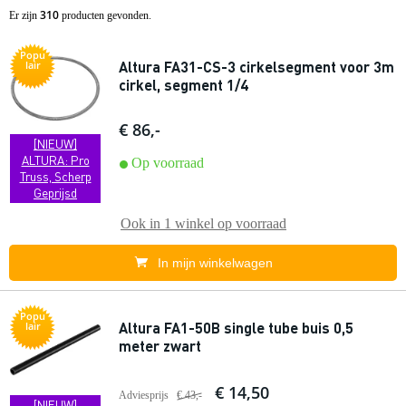
310
Er zijn
producten gevonden.
Popu
Altura FA31-CS-3 cirkelsegment voor 3m
lair
cirkel, segment 1/4
€ 86,-
[NIEUW]
ALTURA: Pro
Op voorraad
Truss, Scherp
Geprijsd
Ook in
1 winkel
op voorraad
In mijn winkelwagen
Popu
Altura FA1-50B single tube buis 0,5
lair
meter zwart
€ 14,50
Adviesprijs
€ 43,-
[NIEUW]