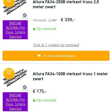
Altura FA34-250B vierkant truss 2,5
lair
meter zwart
€ 339,-
Adviesprijs
€ 340,-
[NIEUW]
ALTURA: Pro
Op voorraad
Truss, Scherp
Geprijsd
Ook in
1 winkel
op voorraad
In mijn winkelwagen
Popu
Altura FA34-100B vierkant truss 1 meter
lair
zwart
€ 175,-
[NIEUW]
ALTURA: Pro
Op voorraad
Truss, Scherp
Geprijsd