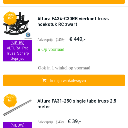
Popu
Altura FA34-C30RB vierkant truss
lair
hoekstuk RC zwart
€ 449,-
Adviesprijs
€ 450,-
[NIEUW]
ALTURA: Pro
Op voorraad
Truss, Scherp
Geprijsd
Ook in
1 winkel
op voorraad
In mijn winkelwagen
Popu
Altura FA31-250 single tube truss 2,5
lair
meter
€ 39,-
Adviesprijs
€ 43,-
[NIEUW]