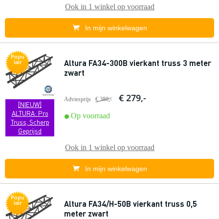
Ook in
1 winkel
op voorraad
In mijn winkelwagen
Popu
Altura FA34-300B vierkant truss 3 meter
lair
zwart
€ 279,-
Adviesprijs
€ 380,-
[NIEUW]
ALTURA: Pro
Op voorraad
Truss, Scherp
Geprijsd
Ook in
1 winkel
op voorraad
In mijn winkelwagen
Popu
Altura FA34/H-50B vierkant truss 0,5
lair
meter zwart