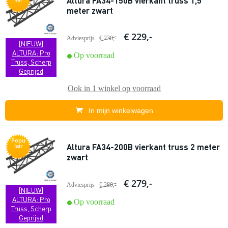
Altura FA34-150B vierkant truss 1,5
meter zwart
€ 229,-
Adviesprijs
€ 230,-
[NIEUW]
ALTURA: Pro
Op voorraad
Truss, Scherp
Geprijsd
Ook in
1 winkel
op voorraad
In mijn winkelwagen
Popu
Altura FA34-200B vierkant truss 2 meter
lair
zwart
€ 279,-
Adviesprijs
€ 280,-
[NIEUW]
ALTURA: Pro
Op voorraad
Truss, Scherp
Geprijsd