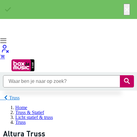
×
Truss
Home
Truss & Statief
Licht statief & truss
Truss
Altura Truss