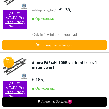
€ 139,-
Adviesprijs
€ 140,-
[NIEUW]
ALTURA: Pro
Op voorraad
Truss, Scherp
Geprijsd
Ook in
1 winkel
op voorraad
In mijn winkelwagen
Popu
Altura FA34/H-100B vierkant truss 1
lair
meter zwart
€ 185,-
[NIEUW]
ALTURA: Pro
Op voorraad
Truss, Scherp
Geprijsd
0
Filteren & Sorteren
Ook in
1 winkel
op voorraad