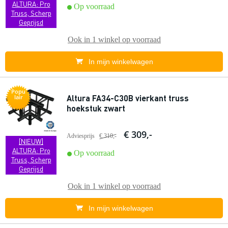
ALTURA: Pro
Op voorraad
Truss, Scherp
Geprijsd
Ook in
1 winkel
op voorraad
In mijn winkelwagen
Popu
Altura FA34-C30B vierkant truss
lair
hoekstuk zwart
€ 309,-
Adviesprijs
€ 310,-
[NIEUW]
ALTURA: Pro
Op voorraad
Truss, Scherp
Geprijsd
Ook in
1 winkel
op voorraad
In mijn winkelwagen