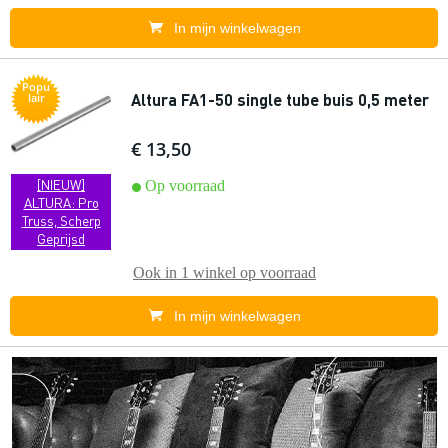
In mijn winkelwagen
Popu
Altura FA1-50 single tube buis 0,5 meter
lair
€ 13,50
[NIEUW]
Op voorraad
ALTURA: Pro
Truss, Scherp
Geprijsd
Ook in
1 winkel
op voorraad
In mijn winkelwagen