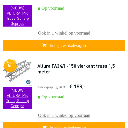
[NIEUW]
Op voorraad
ALTURA: Pro
Truss, Scherp
Geprijsd
Ook in
1 winkel
op voorraad
In mijn winkelwagen
Popu
Altura FA34/H-150 vierkant truss 1,5
lair
meter
€ 189,-
Adviesprijs
€ 190,-
[NIEUW]
ALTURA: Pro
Op voorraad
Truss, Scherp
Geprijsd
Ook in
1 winkel
op voorraad
In mijn winkelwagen