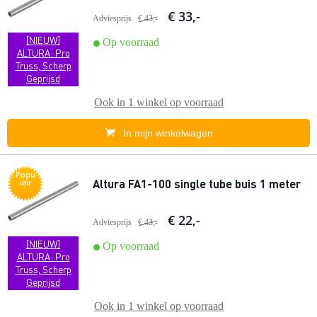
€ 33,-
Adviesprijs
€ 43,-
[NIEUW]
Op voorraad
ALTURA: Pro
Truss, Scherp
Geprijsd
Ook in
1 winkel
op voorraad
In mijn winkelwagen
Popu
Altura FA1-100 single tube buis 1 meter
lair
€ 22,-
Adviesprijs
€ 43,-
[NIEUW]
Op voorraad
ALTURA: Pro
Truss, Scherp
Geprijsd
Ook in
1 winkel
op voorraad