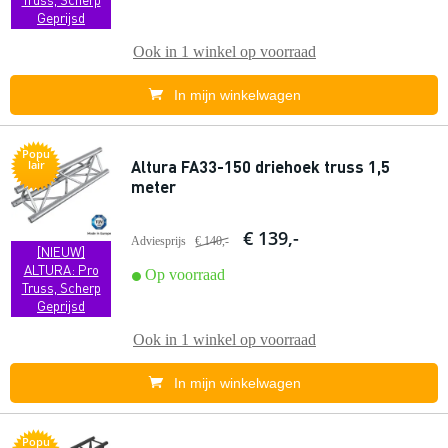
Geprijsd
Ook in
1 winkel
op voorraad
In mijn winkelwagen
Popu
Altura FA33-150 driehoek truss 1,5
lair
meter
€ 139,-
Adviesprijs
€ 140,-
[NIEUW]
ALTURA: Pro
Op voorraad
Truss, Scherp
Geprijsd
Ook in
1 winkel
op voorraad
In mijn winkelwagen
Popu