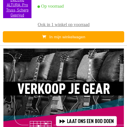
ALTURA: Pro
Op voorraad
Truss, Scherp
Geprijsd
Ook in
1 winkel
op voorraad
In mijn winkelwagen