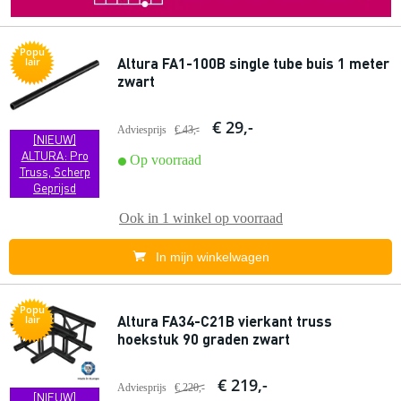
Popu
Altura FA1-100B single tube buis 1 meter
lair
zwart
€ 29,-
Adviesprijs
€ 43,-
[NIEUW]
ALTURA: Pro
Op voorraad
Truss, Scherp
Geprijsd
Ook in
1 winkel
op voorraad
In mijn winkelwagen
Popu
Altura FA34-C21B vierkant truss
lair
hoekstuk 90 graden zwart
€ 219,-
Adviesprijs
€ 220,-
[NIEUW]