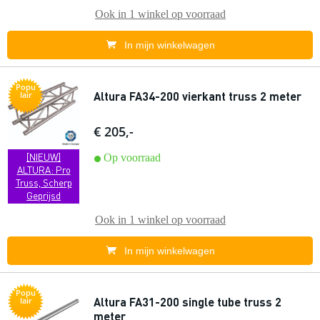
Ook in
1 winkel
op voorraad
In mijn winkelwagen
Popu
Altura FA34-200 vierkant truss 2 meter
lair
€ 205,-
[NIEUW]
Op voorraad
ALTURA: Pro
Truss, Scherp
Geprijsd
Ook in
1 winkel
op voorraad
In mijn winkelwagen
Popu
Altura FA31-200 single tube truss 2
lair
meter