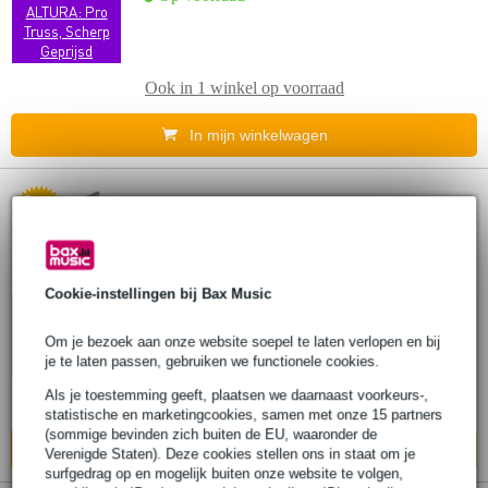
ALTURA: Pro
Truss, Scherp
Geprijsd
Ook in
1 winkel
op voorraad
In mijn winkelwagen
Popu
Altura FA34-250 vierkant truss 2,5 meter
lair
€ 249,-
Adviesprijs
€ 250,-
Cookie-instellingen bij Bax Music
[NIEUW]
Op voorraad
ALTURA: Pro
Om je bezoek aan onze website soepel te laten verlopen en bij
Truss, Scherp
je te laten passen, gebruiken we functionele cookies.
Geprijsd
Als je toestemming geeft, plaatsen we daarnaast voorkeurs-,
Ook in
1 winkel
op voorraad
statistische en marketingcookies, samen met onze 15 partners
(sommige bevinden zich buiten de EU, waaronder de
In mijn winkelwagen
Verenigde Staten). Deze cookies stellen ons in staat om je
surfgedrag op en mogelijk buiten onze website te volgen,