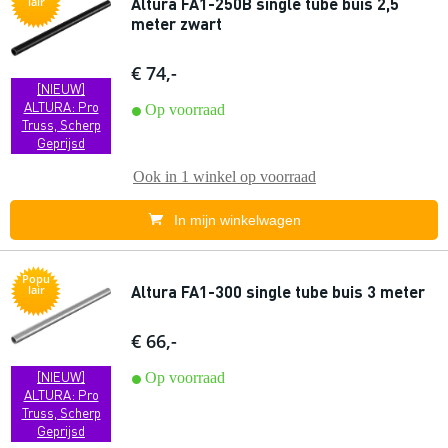
Altura FA1-250B single tube buis 2,5
lair
meter zwart
€ 74,-
[NIEUW]
ALTURA: Pro
Op voorraad
Truss, Scherp
Geprijsd
Ook in
1 winkel
op voorraad
In mijn winkelwagen
Popu
Altura FA1-300 single tube buis 3 meter
lair
€ 66,-
[NIEUW]
Op voorraad
ALTURA: Pro
Truss, Scherp
Geprijsd