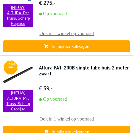
€ 275,-
[NIEUW]
ALTURA: Pro
Op voorraad
Truss, Scherp
Geprijsd
Ook in
1 winkel
op voorraad
In mijn winkelwagen
Popu
Altura FA1-200B single tube buis 2 meter
lair
zwart
€ 59,-
[NIEUW]
ALTURA: Pro
Op voorraad
Truss, Scherp
Geprijsd
Ook in
1 winkel
op voorraad
In mijn winkelwagen