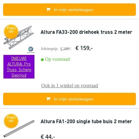
In mijn winkelwagen
Popu
Altura FA33-200 driehoek truss 2 meter
lair
€ 159,-
Adviesprijs
€ 160,-
[NIEUW]
Op voorraad
ALTURA: Pro
Truss, Scherp
Geprijsd
Ook in
1 winkel
op voorraad
In mijn winkelwagen
Popu
Altura FA1-200 single tube buis 2 meter
lair
€ 44,-