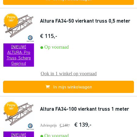
Popu
Altura FA34-50 vierkant truss 0,5 meter
lair
€ 115,-
[NIEUW]
Op voorraad
ALTURA: Pro
Truss, Scherp
Geprijsd
Ook in
1 winkel
op voorraad
In mijn winkelwagen
Popu
Altura FA34-100 vierkant truss 1 meter
lair
€ 139,-
Adviesprijs
€ 140,-
[NIEUW]
Op voorraad