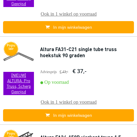
Geprijsd
Ook in
1 winkel
op voorraad
In mijn winkelwagen
Popu
Altura FA31-C21 single tube truss
lair
hoekstuk 90 graden
€ 37,-
Adviesprijs
€ 43,-
[NIEUW]
ALTURA: Pro
Op voorraad
Truss, Scherp
Geprijsd
Ook in
1 winkel
op voorraad
In mijn winkelwagen
Popu
lair