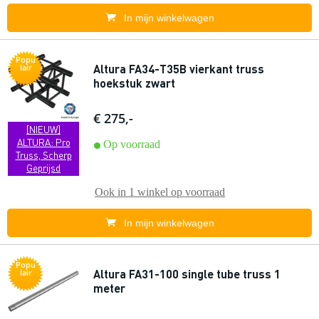
In mijn winkelwagen
Popu
Altura FA34-T35B vierkant truss
lair
hoekstuk zwart
€ 275,-
[NIEUW]
ALTURA: Pro
Op voorraad
Truss, Scherp
Geprijsd
Ook in
1 winkel
op voorraad
In mijn winkelwagen
Popu
Altura FA31-100 single tube truss 1
lair
meter