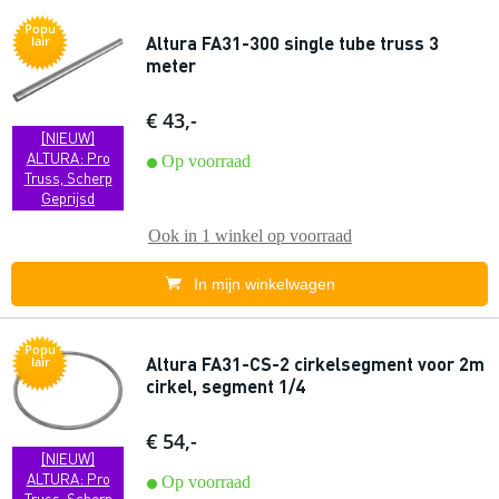
Popu
Altura FA31-300 single tube truss 3
lair
meter
€ 43,-
[NIEUW]
ALTURA: Pro
Op voorraad
Truss, Scherp
Geprijsd
Ook in
1 winkel
op voorraad
In mijn winkelwagen
Popu
Altura FA31-CS-2 cirkelsegment voor 2m
lair
cirkel, segment 1/4
€ 54,-
[NIEUW]
ALTURA: Pro
Op voorraad
Truss, Scherp