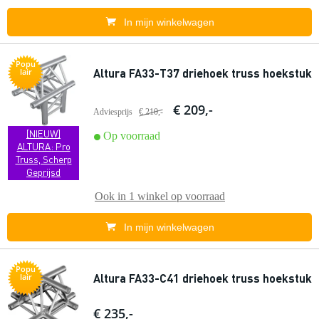
In mijn winkelwagen
Popu
Altura FA33-T37 driehoek truss hoekstuk
lair
€ 209,-
Adviesprijs
€ 210,-
[NIEUW]
Op voorraad
ALTURA: Pro
Truss, Scherp
Geprijsd
Ook in
1 winkel
op voorraad
In mijn winkelwagen
Popu
Altura FA33-C41 driehoek truss hoekstuk
lair
€ 235,-