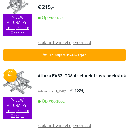
€ 215,-
[NIEUW]
Op voorraad
ALTURA: Pro
Truss, Scherp
Geprijsd
Ook in
1 winkel
op voorraad
In mijn winkelwagen
Popu
Altura FA33-T36 driehoek truss hoekstuk
lair
€ 189,-
Adviesprijs
€ 190,-
[NIEUW]
Op voorraad
ALTURA: Pro
Truss, Scherp
Geprijsd
Ook in
1 winkel
op voorraad