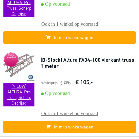
ALTURA: Pro
Op voorraad
Truss, Scherp
Geprijsd
Ook in
1 winkel
op voorraad
In mijn winkelwagen
Extra
voordeel
(B-Stock) Altura FA34-100 vierkant truss
1 meter
€ 105,-
Adviesprijs
€ 139,-
[NIEUW]
ALTURA: Pro
Op voorraad
Truss, Scherp
Geprijsd
Ook in
1 winkel
op voorraad
In mijn winkelwagen