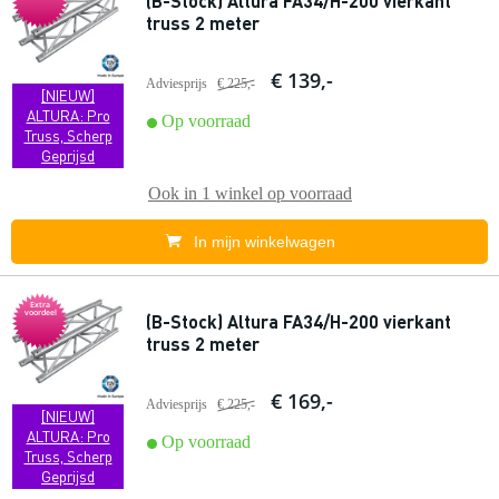
(B-Stock) Altura FA34/H-200 vierkant
truss 2 meter
€ 139,-
Adviesprijs
€ 225,-
[NIEUW]
ALTURA: Pro
Op voorraad
Truss, Scherp
Geprijsd
Ook in
1 winkel
op voorraad
In mijn winkelwagen
Extra
voordeel
(B-Stock) Altura FA34/H-200 vierkant
truss 2 meter
€ 169,-
Adviesprijs
€ 225,-
[NIEUW]
ALTURA: Pro
Op voorraad
Truss, Scherp
Geprijsd