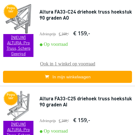
Popu
Altura FA33-C24 driehoek truss hoekstuk
lair
90 graden AO
€ 159,-
Adviesprijs
€ 160,-
[NIEUW]
ALTURA: Pro
Op voorraad
Truss, Scherp
Geprijsd
Ook in
1 winkel
op voorraad
In mijn winkelwagen
Popu
Altura FA33-C25 driehoek truss hoekstuk
lair
90 graden AI
€ 159,-
Adviesprijs
€ 160,-
[NIEUW]
ALTURA: Pro
Op voorraad
Truss, Scherp