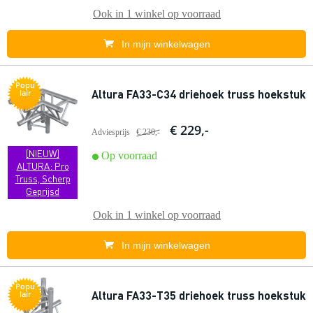
Ook in
1 winkel
op voorraad
In mijn winkelwagen
Popu
Altura FA33-C34 driehoek truss hoekstuk
lair
€ 229,-
Adviesprijs
€ 230,-
[NIEUW]
Op voorraad
ALTURA: Pro
Truss, Scherp
Geprijsd
Ook in
1 winkel
op voorraad
In mijn winkelwagen
Popu
Altura FA33-T35 driehoek truss hoekstuk
lair