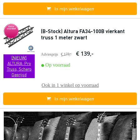
In mijn winkelwagen
Extra
voordeel
(B-Stock) Altura FA34-100B vierkant
truss 1 meter zwart
€ 139,-
Adviesprijs
€ 175,-
[NIEUW]
ALTURA: Pro
Op voorraad
Truss, Scherp
Geprijsd
Ook in
1 winkel
op voorraad
In mijn winkelwagen