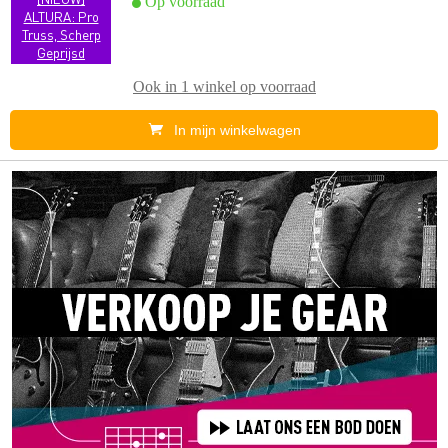
Op voorraad
ALTURA: Pro
Truss, Scherp
Geprijsd
Ook in
1 winkel
op voorraad
In mijn winkelwagen