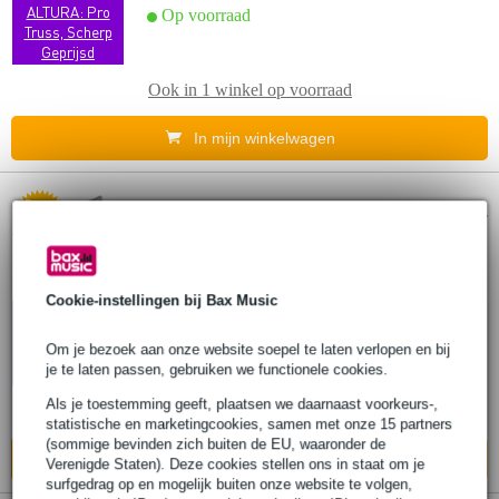
ALTURA: Pro
Op voorraad
Truss, Scherp
Geprijsd
Ook in
1 winkel
op voorraad
In mijn winkelwagen
Popu
Altura FA34/H-300 vierkant truss 3 meter
lair
€ 305,-
Cookie-instellingen bij Bax Music
[NIEUW]
Op voorraad
ALTURA: Pro
Om je bezoek aan onze website soepel te laten verlopen en bij
Truss, Scherp
je te laten passen, gebruiken we functionele cookies.
Geprijsd
Als je toestemming geeft, plaatsen we daarnaast voorkeurs-,
Ook in
1 winkel
op voorraad
statistische en marketingcookies, samen met onze 15 partners
(sommige bevinden zich buiten de EU, waaronder de
In mijn winkelwagen
Verenigde Staten). Deze cookies stellen ons in staat om je
surfgedrag op en mogelijk buiten onze website te volgen,