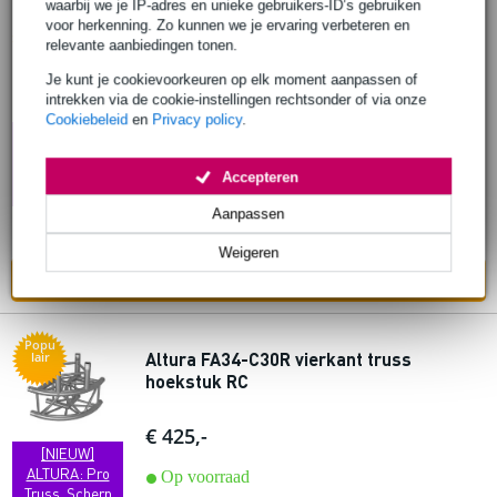
waarbij we je IP-adres en unieke gebruikers-ID’s gebruiken
voor herkenning. Zo kunnen we je ervaring verbeteren en
Popu
Altura FA34-C21R vierkant truss
lair
relevante aanbiedingen tonen.
hoekstuk 90 graden RC
Je kunt je cookievoorkeuren op elk moment aanpassen of
intrekken via de cookie-instellingen rechtsonder of via onze
€ 319,-
Cookiebeleid
en
Privacy policy
.
Adviesprijs
€ 320,-
[NIEUW]
ALTURA: Pro
Op voorraad
Truss, Scherp
Accepteren
Geprijsd
Aanpassen
Ook in
1 winkel
op voorraad
Weigeren
In mijn winkelwagen
Popu
Altura FA34-C30R vierkant truss
lair
hoekstuk RC
€ 425,-
[NIEUW]
ALTURA: Pro
Op voorraad
Truss, Scherp