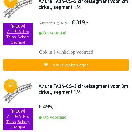
Altura FA34-CS-2 cirkelsegment voor 2m
lair
cirkel, segment 1/4
€ 319,-
Adviesprijs
€ 320,-
[NIEUW]
ALTURA: Pro
Op voorraad
Truss, Scherp
Geprijsd
Ook in
1 winkel
op voorraad
In mijn winkelwagen
Popu
Altura FA34-CS-3 cirkelsegment voor 3m
lair
cirkel, segment 1/4
€ 495,-
[NIEUW]
ALTURA: Pro
Op voorraad
Truss, Scherp
Geprijsd