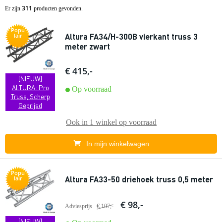
311
Er zijn
producten gevonden.
Popu
Altura FA34/H-300B vierkant truss 3
lair
meter zwart
€ 415,-
[NIEUW]
ALTURA: Pro
Op voorraad
Truss, Scherp
Geprijsd
Ook in
1 winkel
op voorraad
In mijn winkelwagen
Popu
Altura FA33-50 driehoek truss 0,5 meter
lair
€ 98,-
Adviesprijs
€ 107,-
[NIEUW]