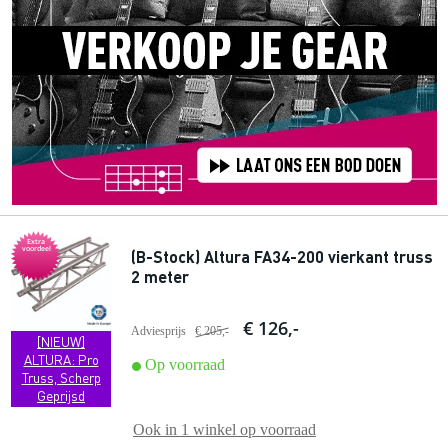
Extra
voordeel
(B-Stock) Altura FA34-200 vierkant truss
2 meter
€ 126,-
Adviesprijs
€ 205,-
[NIEUW]
ALTURA: Pro
Op voorraad
Truss, Scherp
Geprijsd
Ook in
1 winkel
op voorraad