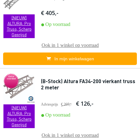
€ 405,-
[NIEUW]
ALTURA: Pro
Op voorraad
Truss, Scherp
Geprijsd
Ook in
1 winkel
op voorraad
In mijn winkelwagen
Extra
voordeel
(B-Stock) Altura FA34-200 vierkant truss
2 meter
€ 126,-
Adviesprijs
€ 205,-
[NIEUW]
ALTURA: Pro
Op voorraad
Truss, Scherp
Geprijsd
Ook in
1 winkel
op voorraad