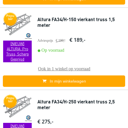
Popu
Altura FA34/H-150 vierkant truss 1,5
lair
meter
€ 189,-
Adviesprijs
€ 190,-
[NIEUW]
ALTURA: Pro
Op voorraad
Truss, Scherp
Geprijsd
Ook in
1 winkel
op voorraad
In mijn winkelwagen
Popu
Altura FA34/H-250 vierkant truss 2,5
lair
meter
€ 275,-
[NIEUW]