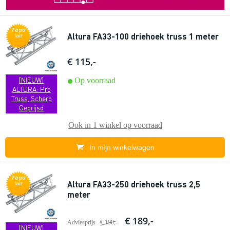
Popu
Altura FA33-100 driehoek truss 1 meter
lair
€ 115,-
[NIEUW]
Op voorraad
ALTURA: Pro
Truss, Scherp
Geprijsd
Ook in
1 winkel
op voorraad
In mijn winkelwagen
Popu
Altura FA33-250 driehoek truss 2,5
lair
meter
€ 189,-
Adviesprijs
€ 190,-
[NIEUW]