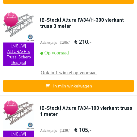
Extra
voordeel
(B-Stock) Altura FA34/H-300 vierkant
truss 3 meter
€ 210,-
Adviesprijs
€ 305,-
[NIEUW]
ALTURA: Pro
Op voorraad
Truss, Scherp
Geprijsd
Ook in
1 winkel
op voorraad
In mijn winkelwagen
Extra
voordeel
(B-Stock) Altura FA34-100 vierkant truss
1 meter
€ 105,-
Adviesprijs
€ 139,-
[NIEUW]