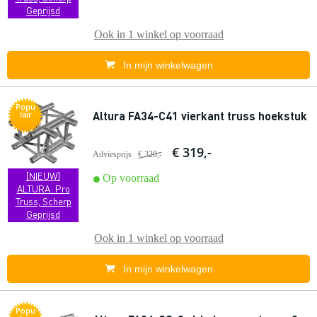
Geprijsd
Ook in
1 winkel
op voorraad
In mijn winkelwagen
Popu
Altura FA34-C41 vierkant truss hoekstuk
lair
€ 319,-
Adviesprijs
€ 320,-
[NIEUW]
Op voorraad
ALTURA: Pro
Truss, Scherp
Geprijsd
Ook in
1 winkel
op voorraad
In mijn winkelwagen
Popu