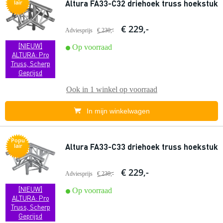
Altura FA33-C32 driehoek truss hoekstuk
lair
€ 229,-
Adviesprijs
€ 230,-
[NIEUW]
Op voorraad
ALTURA: Pro
Truss, Scherp
Geprijsd
Ook in
1 winkel
op voorraad
In mijn winkelwagen
Popu
Altura FA33-C33 driehoek truss hoekstuk
lair
€ 229,-
Adviesprijs
€ 230,-
[NIEUW]
Op voorraad
ALTURA: Pro
Truss, Scherp
Geprijsd