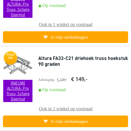
ALTURA: Pro
Op voorraad
Truss, Scherp
Geprijsd
Ook in
1 winkel
op voorraad
In mijn winkelwagen
Popu
Altura FA33-C21 driehoek truss hoekstuk
lair
90 graden
€ 149,-
Adviesprijs
€ 150,-
[NIEUW]
ALTURA: Pro
Op voorraad
Truss, Scherp
Geprijsd
Ook in
1 winkel
op voorraad
In mijn winkelwagen