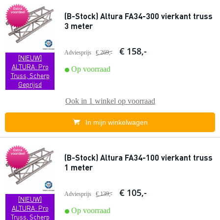
Extra
voordeel
(B-Stock) Altura FA34-300 vierkant truss
3 meter
€ 158,-
Adviesprijs
€ 269,-
[NIEUW]
ALTURA: Pro
Op voorraad
Truss, Scherp
Geprijsd
Ook in
1 winkel
op voorraad
In mijn winkelwagen
Extra
voordeel
(B-Stock) Altura FA34-100 vierkant truss
1 meter
€ 105,-
Adviesprijs
€ 139,-
[NIEUW]
ALTURA: Pro
Op voorraad
Truss, Scherp