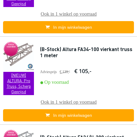
Geprijsd
Ook in
1 winkel
op voorraad
In mijn winkelwagen
Extra
voordeel
(B-Stock) Altura FA34-100 vierkant truss
1 meter
€ 105,-
Adviesprijs
€ 139,-
[NIEUW]
ALTURA: Pro
Op voorraad
Truss, Scherp
Geprijsd
Ook in
1 winkel
op voorraad
In mijn winkelwagen
Extra
voordeel