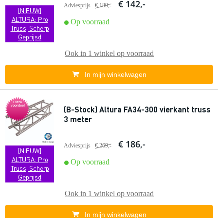
€ 142,-
Adviesprijs
€ 189,-
[NIEUW]
ALTURA: Pro
Op voorraad
Truss, Scherp
Geprijsd
Ook in
1 winkel
op voorraad
In mijn winkelwagen
Extra
voordeel
(B-Stock) Altura FA34-300 vierkant truss
3 meter
€ 186,-
Adviesprijs
€ 269,-
[NIEUW]
ALTURA: Pro
Op voorraad
Truss, Scherp
Geprijsd
Ook in
1 winkel
op voorraad
In mijn winkelwagen