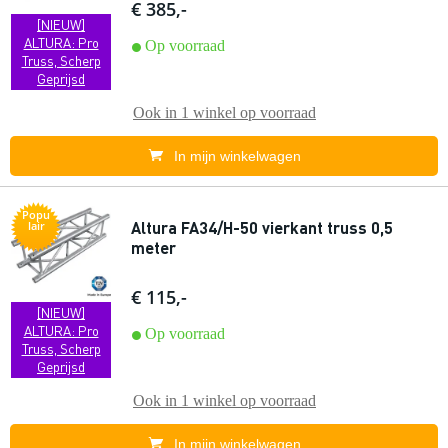
€ 385,-
[NIEUW]
ALTURA: Pro
Op voorraad
Truss, Scherp
Geprijsd
Ook in
1 winkel
op voorraad
In mijn winkelwagen
Popu
Altura FA34/H-50 vierkant truss 0,5
lair
meter
€ 115,-
[NIEUW]
ALTURA: Pro
Op voorraad
Truss, Scherp
Geprijsd
Ook in
1 winkel
op voorraad
In mijn winkelwagen