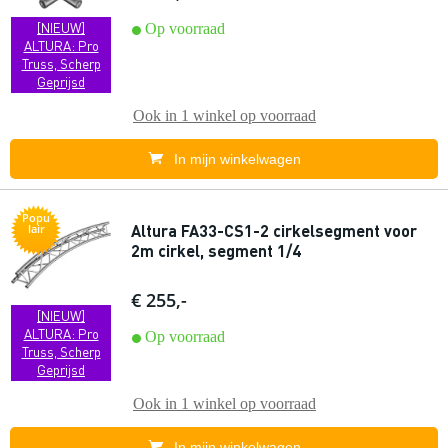
[NIEUW]
Op voorraad
ALTURA: Pro
Truss, Scherp
Geprijsd
Ook in
1 winkel
op voorraad
In mijn winkelwagen
Popu
Altura FA33-CS1-2 cirkelsegment voor
lair
2m cirkel, segment 1/4
€ 255,-
[NIEUW]
ALTURA: Pro
Op voorraad
Truss, Scherp
Geprijsd
Ook in
1 winkel
op voorraad
In mijn winkelwagen