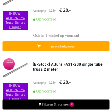
€ 28,-
Adviesprijs
€ 35,-
[NIEUW]
ALTURA: Pro
Op voorraad
Truss, Scherp
Geprijsd
Ook in
1 winkel
op voorraad
In mijn winkelwagen
Extra
voordeel
(B-Stock) Altura FA31-200 single tube
truss 2 meter
€ 28,-
Adviesprijs
€ 35,-
[NIEUW]
ALTURA: Pro
Op voorraad
Truss, Scherp
Geprijsd
0
Filteren & Sorteren
Ook in
1 winkel
op voorraad