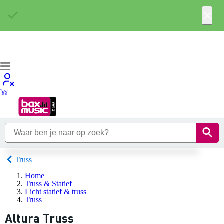
×
Truss
Home
Truss & Statief
Licht statief & truss
Truss
Altura Truss