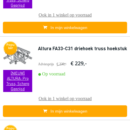
Geprijsd
Ook in
1 winkel
op voorraad
In mijn winkelwagen
Popu
Altura FA33-C31 driehoek truss hoekstuk
lair
€ 229,-
Adviesprijs
€ 230,-
[NIEUW]
Op voorraad
ALTURA: Pro
Truss, Scherp
Geprijsd
Ook in
1 winkel
op voorraad
In mijn winkelwagen
Popu