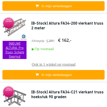
In mijn winkelwagen
Extra
voordeel
(B-Stock) Altura FA34-200 vierkant truss
2 meter
€ 162,-
Adviesprijs
€ 205,-
[NIEUW]
ALTURA: Pro
Op voorraad
Truss, Scherp
Geprijsd
Ook in
1 winkel
op voorraad
In mijn winkelwagen
Extra
voordeel
(B-Stock) Altura FA34-C21 vierkant truss
hoekstuk 90 graden