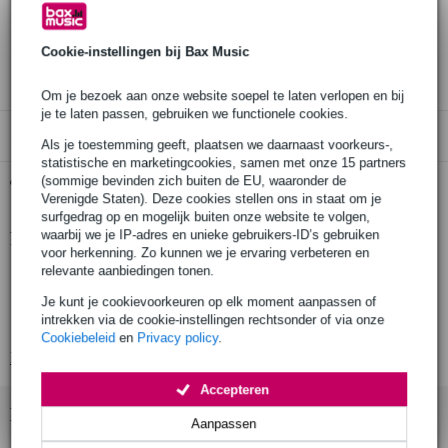
Bestel voor 23:00 = morgen in huis
30 dagen 'niet goed geld terug' garantie
Cookie-instellingen bij Bax Music
3 jaar Bax Music garantie
Om je bezoek aan onze website soepel te laten verlopen en bij
je te laten passen, gebruiken we functionele cookies.
Alleen geschikt voor:
Als je toestemming geeft, plaatsen we daarnaast voorkeurs-,
statistische en marketingcookies, samen met onze 15 partners
(sommige bevinden zich buiten de EU, waaronder de
Gratis ophalen in de winkel
Verenigde Staten). Deze cookies stellen ons in staat om je
surfgedrag op en mogelijk buiten onze website te volgen,
waarbij we je IP-adres en unieke gebruikers-ID’s gebruiken
Productinformatie
voor herkenning. Zo kunnen we je ervaring verbeteren en
relevante aanbiedingen tonen.
geproduceerd in Europa volgens strenge eisen
gefabriceerd door een fabrikant met meer dan 20 jaar ervaring
Je kunt je cookievoorkeuren op elk moment aanpassen of
intrekken via de cookie-instellingen rechtsonder of via onze
productie door gekwalificeerd personeel en geavanceerde lasrobots
Cookiebeleid
en
Privacy policy
.
Bekijk alle productspecificaties
Accepteren
Bekijk ook eens (10)
Aanpassen