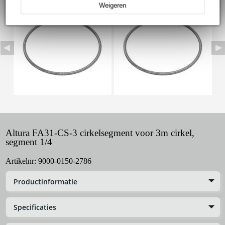
Weigeren
Altura FA31-CS-3 cirkelsegment voor 3m cirkel,
segment 1/4
Artikelnr:
9000-0150-2786
Productinformatie
Specificaties