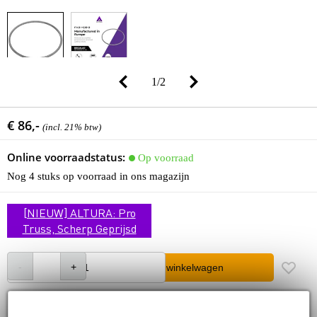
1
/
2
€ 86,-
(incl. 21% btw)
Online voorraadstatus:
Op voorraad
Nog 4 stuks op voorraad in ons magazijn
[NIEUW] ALTURA: Pro
Truss, Scherp Geprijsd
In winkelwagen