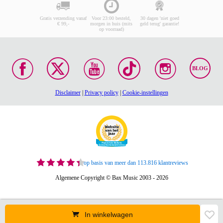
Gratis verzending vanaf
Voor 23:00 besteld,
30 dagen 'niet goed
€ 99,-
morgen in huis (mits
geld terug' garantie!
op voorraad)
BLOG
Disclaimer
|
Privacy policy
|
Cookie-instellingen
op basis van meer dan 113.816 klantreviews
Algemene Copyright © Bax Music 2003 - 2026
In winkelwagen