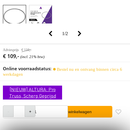
1
/
2
Adviesprijs
€ 110,-
€ 109,-
(incl. 21% btw)
Online voorraadstatus:
Bestel nu en ontvang binnen circa 6
werkdagen
[NIEUW] ALTURA: Pro
Truss, Scherp Geprijsd
In winkelwagen