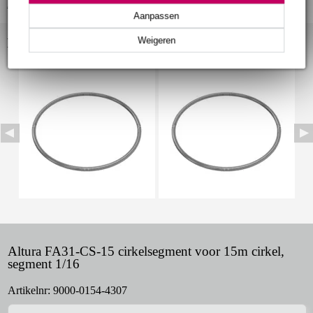
Bekijk alle productspecificaties
Aanpassen
Weigeren
Bekijk ook eens (10)
Altura FA31-CS-15 cirkelsegment voor 15m cirkel,
segment 1/16
Artikelnr:
9000-0154-4307