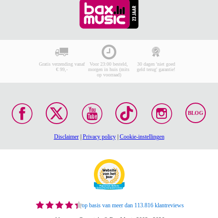
Gratis verzending vanaf
Voor 23:00 besteld,
30 dagen 'niet goed
€ 99,-
morgen in huis (mits
geld terug' garantie!
op voorraad)
BLOG
Disclaimer
|
Privacy policy
|
Cookie-instellingen
op basis van meer dan 113.816 klantreviews