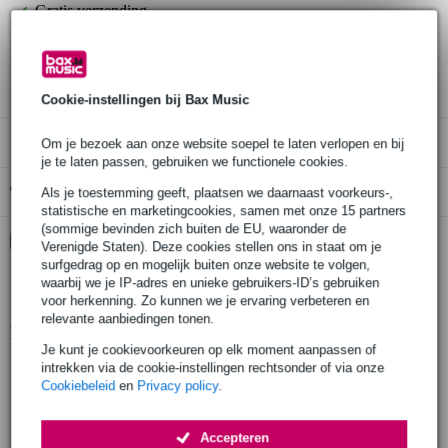
Gratis verzending
30 dagen 'niet goed geld terug' garantie
3 jaar Bax Music garantie
Cookie-instellingen bij Bax Music
Alleen geschikt voor:
Om je bezoek aan onze website soepel te laten verlopen en bij
je te laten passen, gebruiken we functionele cookies.
Gratis ophalen in de winkel
Als je toestemming geeft, plaatsen we daarnaast voorkeurs-,
statistische en marketingcookies, samen met onze 15 partners
(sommige bevinden zich buiten de EU, waaronder de
Kies nu voor 2 jaar extra Bax Music garantie en meer
Verenigde Staten). Deze cookies stellen ons in staat om je
voordelen
surfgedrag op en mogelijk buiten onze website te volgen,
waarbij we je IP-adres en unieke gebruikers-ID’s gebruiken
€ 5,45 eenmalig
voor herkenning. Zo kunnen we je ervaring verbeteren en
relevante aanbiedingen tonen.
Productinformatie
Je kunt je cookievoorkeuren op elk moment aanpassen of
intrekken via de cookie-instellingen rechtsonder of via onze
geproduceerd in Europa volgens strenge eisen
Cookiebeleid
en
Privacy policy
.
gefabriceerd door een fabrikant met meer dan 20 jaar ervaring
productie door gekwalificeerd personeel en geavanceerde lasrobots
Accepteren