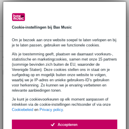
Bestel voor 23:00 = morgen in huis (gratis)
30 dagen 'niet goed geld terug' garantie
3 jaar Bax Music garantie
Cookie-instellingen bij Bax Music
Om je bezoek aan onze website soepel te laten verlopen en bij
Alleen geschikt voor:
je te laten passen, gebruiken we functionele cookies.
Als je toestemming geeft, plaatsen we daarnaast voorkeurs-,
Gratis ophalen in de winkel
statistische en marketingcookies, samen met onze 15 partners
(sommige bevinden zich buiten de EU, waaronder de
Verenigde Staten). Deze cookies stellen ons in staat om je
Kies nu voor 2 jaar extra Bax Music garantie en meer
surfgedrag op en mogelijk buiten onze website te volgen,
voordelen
waarbij we je IP-adres en unieke gebruikers-ID’s gebruiken
€ 7,95 eenmalig
voor herkenning. Zo kunnen we je ervaring verbeteren en
relevante aanbiedingen tonen.
Productinformatie
Je kunt je cookievoorkeuren op elk moment aanpassen of
intrekken via de cookie-instellingen rechtsonder of via onze
geproduceerd in Europa volgens strenge eisen
Cookiebeleid
en
Privacy policy
.
gefabriceerd door een fabrikant met meer dan 20 jaar ervaring
productie door gekwalificeerd personeel en geavanceerde lasrobots
Accepteren