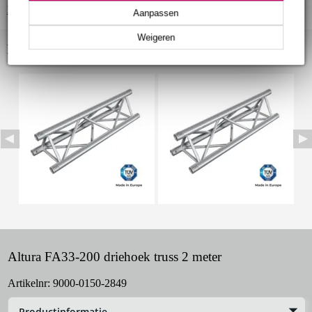
Bekijk alle productspecificaties
Aanpassen
Weigeren
Bekijk ook eens (8)
Altura FA33-200 driehoek truss 2 meter
Artikelnr:
9000-0150-2849
Productinformatie