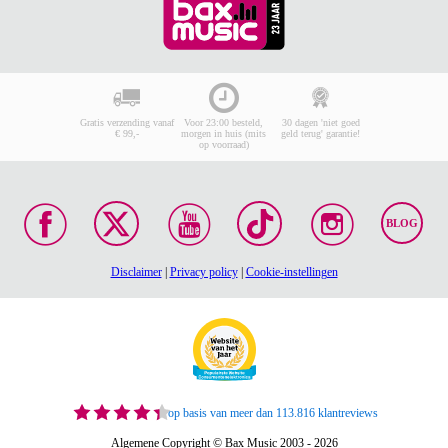
Gratis verzending vanaf
Voor 23:00 besteld,
30 dagen 'niet goed
€ 99,-
morgen in huis (mits
geld terug' garantie!
op voorraad)
BLOG
Disclaimer
|
Privacy policy
|
Cookie-instellingen
op basis van meer dan 113.816 klantreviews
Algemene Copyright © Bax Music 2003 - 2026