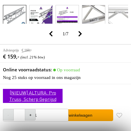
1
/
7
Adviesprijs
€ 160,-
€ 159,-
(incl. 21% btw)
Online voorraadstatus:
Op voorraad
Nog 25 stuks op voorraad in ons magazijn
[NIEUW] ALTURA: Pro
Truss, Scherp Geprijsd
In winkelwagen