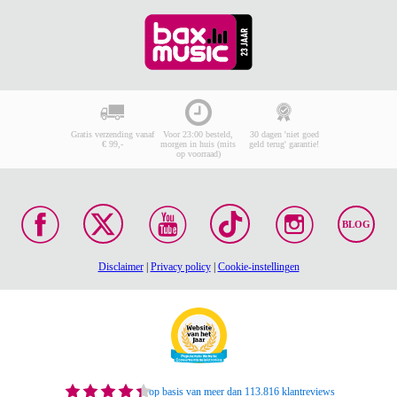
Gratis verzending vanaf
Voor 23:00 besteld,
30 dagen 'niet goed
€ 99,-
morgen in huis (mits
geld terug' garantie!
op voorraad)
BLOG
Disclaimer
|
Privacy policy
|
Cookie-instellingen
op basis van meer dan 113.816 klantreviews