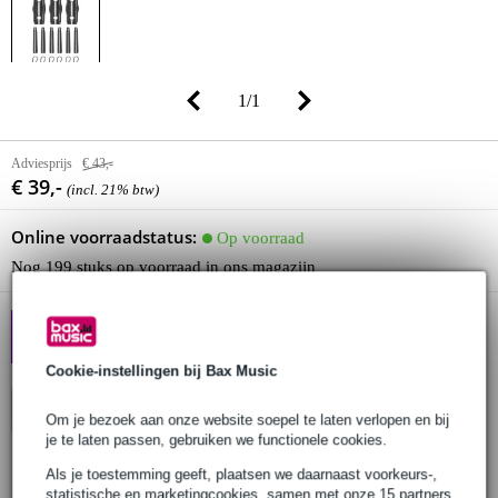
1
/
1
Adviesprijs
€ 43,-
€ 39,-
(incl. 21% btw)
Online voorraadstatus:
Op voorraad
Nog 199 stuks op voorraad in ons magazijn
[NIEUW] ALTURA: Pro
Truss, Scherp Geprijsd
Cookie-instellingen bij Bax Music
In winkelwagen
Om je bezoek aan onze website soepel te laten verlopen en bij
je te laten passen, gebruiken we functionele cookies.
Als je toestemming geeft, plaatsen we daarnaast voorkeurs-,
Bestel voor 23:00 = maandag in huis
statistische en marketingcookies, samen met onze 15 partners