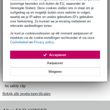
(sommige bevinden zich buiten de EU, waaronder de
30 dagen 'niet goed geld terug' garantie
Verenigde Staten). Deze cookies stellen ons in staat om je
surfgedrag op en mogelijk buiten onze website te volgen,
3 jaar Bax Music garantie
waarbij we je IP-adres en unieke gebruikers-ID’s gebruiken
voor herkenning. Zo kunnen we je ervaring verbeteren en
relevante aanbiedingen tonen.
Je kunt je cookievoorkeuren op elk moment aanpassen of
Gratis ophalen in de winkel
intrekken via de cookie-instellingen rechtsonder of via onze
Cookiebeleid
en
Privacy policy
.
Productinformatie
Accepteren
geproduceerd in Europa volgens strenge eisen
gefabriceerd door een fabrikant met meer dan 20 jaar ervaring
Aanpassen
complete set bestaande uit:
Weigeren
3x conische koppeling
6x borgpin
6x safety clip
Bekijk alle productspecificaties