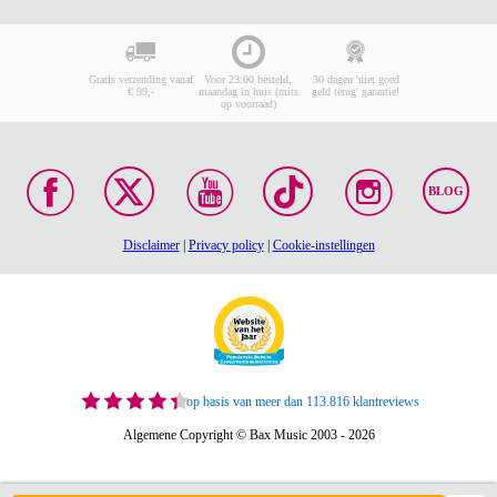
Gratis verzending vanaf
Voor 23:00 besteld,
30 dagen 'niet goed
€ 99,-
maandag in huis (mits
geld terug' garantie!
op voorraad)
BLOG
Disclaimer
|
Privacy policy
|
Cookie-instellingen
op basis van meer dan 113.816 klantreviews
Algemene Copyright © Bax Music 2003 - 2026