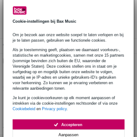
Bestel nu = maandag in huis (gratis)
30 dagen 'niet goed geld terug' garantie
3 jaar Bax Music garantie
Cookie-instellingen bij Bax Music
Om je bezoek aan onze website soepel te laten verlopen en bij
je te laten passen, gebruiken we functionele cookies.
Gratis ophalen in de winkel
Als je toestemming geeft, plaatsen we daarnaast voorkeurs-,
statistische en marketingcookies, samen met onze 15 partners
Kies nu voor 2 jaar extra Bax Music garantie en meer
(sommige bevinden zich buiten de EU, waaronder de
voordelen
Verenigde Staten). Deze cookies stellen ons in staat om je
surfgedrag op en mogelijk buiten onze website te volgen,
€ 9,25 eenmalig
waarbij we je IP-adres en unieke gebruikers-ID’s gebruiken
voor herkenning. Zo kunnen we je ervaring verbeteren en
Productinformatie
relevante aanbiedingen tonen.
Je kunt je cookievoorkeuren op elk moment aanpassen of
geproduceerd in Europa volgens strenge eisen
intrekken via de cookie-instellingen rechtsonder of via onze
gefabriceerd door een fabrikant met meer dan 20 jaar ervaring
Cookiebeleid
en
Privacy policy
.
productie door gekwalificeerd personeel en geavanceerde lasrobots
Accepteren
Bekijk alle productspecificaties
Aanpassen