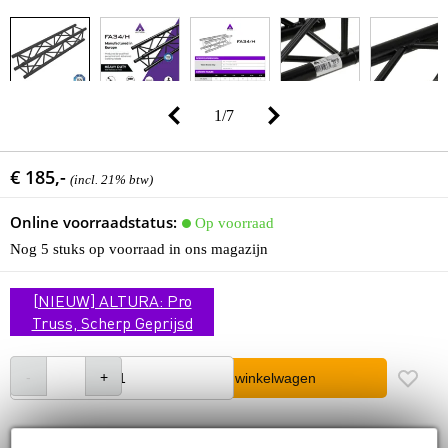
1
/
7
€ 185,-
(incl. 21% btw)
Online voorraadstatus:
Op voorraad
Nog 5 stuks op voorraad in ons magazijn
[NIEUW] ALTURA: Pro
Truss, Scherp Geprijsd
In winkelwagen