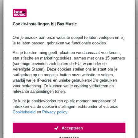
Bestel nu = maandag in huis (gratis)
30 dagen 'niet goed geld terug' garantie
Cookie-instellingen bij Bax Music
3 jaar Bax Music garantie
Om je bezoek aan onze website soepel te laten verlopen en bij
je te laten passen, gebruiken we functionele cookies.
Gratis ophalen in de winkel
Als je toestemming geeft, plaatsen we daarnaast voorkeurs-,
statistische en marketingcookies, samen met onze 15 partners
(sommige bevinden zich buiten de EU, waaronder de
Kies nu voor 2 jaar extra Bax Music garantie en meer
Verenigde Staten). Deze cookies stellen ons in staat om je
voordelen
surfgedrag op en mogelijk buiten onze website te volgen,
€ 6,95 eenmalig
waarbij we je IP-adres en unieke gebruikers-ID’s gebruiken
voor herkenning. Zo kunnen we je ervaring verbeteren en
relevante aanbiedingen tonen.
Productinformatie
Je kunt je cookievoorkeuren op elk moment aanpassen of
geproduceerd in Europa volgens strenge eisen
intrekken via de cookie-instellingen rechtsonder of via onze
Cookiebeleid
en
Privacy policy
.
gefabriceerd door een fabrikant met meer dan 20 jaar ervaring
productie door gekwalificeerd personeel en geavanceerde lasrobots
Accepteren
Bekijk alle productspecificaties