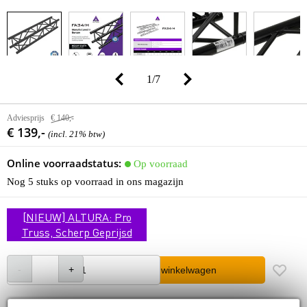
1
/
7
Adviesprijs
€ 140,-
€ 139,-
(incl. 21% btw)
Online voorraadstatus:
Op voorraad
Nog 5 stuks op voorraad in ons magazijn
[NIEUW] ALTURA: Pro
Truss, Scherp Geprijsd
In winkelwagen