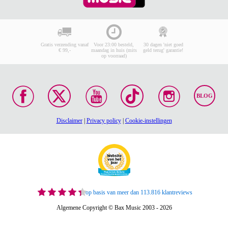
Gratis verzending vanaf
Voor 23:00 besteld,
30 dagen 'niet goed
€ 99,-
maandag in huis (mits
geld terug' garantie!
op voorraad)
BLOG
Disclaimer
|
Privacy policy
|
Cookie-instellingen
op basis van meer dan 113.816 klantreviews
Algemene Copyright © Bax Music 2003 - 2026